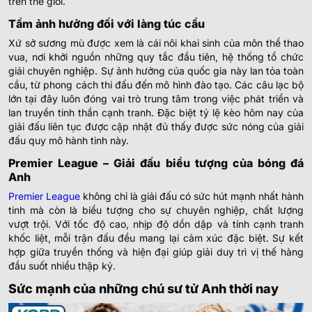
trên thế giới.
Tầm ảnh hưởng đối với làng túc cầu
Xứ sở sương mù được xem là cái nôi khai sinh của môn thể thao
vua, nơi khởi nguồn những quy tắc đầu tiên, hệ thống tổ chức
giải chuyên nghiệp. Sự ảnh hưởng của quốc gia này lan tỏa toàn
cầu, từ phong cách thi đấu đến mô hình đào tạo. Các câu lạc bộ
lớn tại đây luôn đóng vai trò trung tâm trong việc phát triển và
lan truyền tinh thần cạnh tranh. Đặc biệt tỷ lệ kèo hôm nay của
giải đấu liên tục được cập nhật đủ thấy được sức nóng của giải
đấu quy mô hành tinh này.
Premier League – Giải đấu biểu tượng của bóng đá
Anh
Premier League
không chỉ là giải đấu có sức hút mạnh nhất hành
tinh mà còn là biểu tượng cho sự chuyên nghiệp, chất lượng
vượt trội. Với tốc độ cao, nhịp độ dồn dập và tính cạnh tranh
khốc liệt, mỗi trận đấu đều mang lại cảm xúc đặc biệt. Sự kết
hợp giữa truyền thống và hiện đại giúp giải duy trì vị thế hàng
đầu suốt nhiều thập kỷ.
Sức mạnh của những chú sư tử Anh thời nay