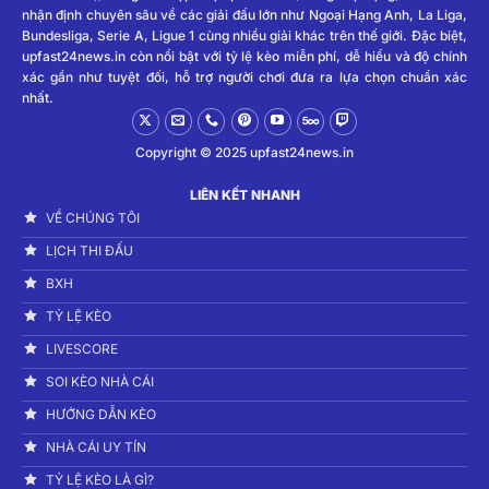
nhận định chuyên sâu về các giải đấu lớn như Ngoại Hạng Anh, La Liga,
Bundesliga, Serie A, Ligue 1 cùng nhiều giải khác trên thế giới. Đặc biệt,
upfast24news.in còn nổi bật với tỷ lệ kèo miễn phí, dễ hiểu và độ chính
xác gần như tuyệt đối, hỗ trợ người chơi đưa ra lựa chọn chuẩn xác
nhất.
Copyright © 2025 upfast24news.in
LIÊN KẾT NHANH
VỀ CHÚNG TÔI
LỊCH THI ĐẤU
BXH
TỶ LỆ KÈO
LIVESCORE
SOI KÈO NHÀ CÁI
HƯỚNG DẪN KÈO
NHÀ CÁI UY TÍN
TỶ LỆ KÈO LÀ GÌ?