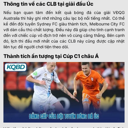
Thông tin về các CLB tại giải đấu Úc
Nếu bạn quan tâm đến kết quả bóng đá của giải VĐQG
Australia thì hãy ghi nhớ những câu lạc bộ nổi tiếng nhất. Có thể
kể đến đội tuyển Sydney FC giàu thành tích, Melbourne City FC
với dàn cầu thủ chất lượng. Điều này đã giúp cho tính cạnh tranh
đến với chiếc cúp vô địch trở nên vô cùng căng thẳng. Bên cạnh
đó, lịch thi đấu mới nhất của các CLB này cũng được cập nhật
liên tục để người chơi tiện theo dõi.
Thành tích ấn tượng tại Cúp C1 châu Á