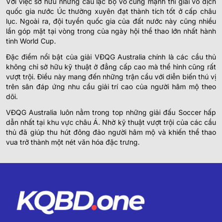
Với việc sở hữu những câu lạc bộ vô cùng mạnh thì giải vô địch
quốc gia nước Úc thường xuyên đạt thành tích tốt ở cấp châu
lục. Ngoài ra, đội tuyển quốc gia của đất nước này cũng nhiều
lần góp mặt tại vòng trong của ngày hội thể thao lớn nhất hành
tinh World Cup.
Đặc điểm nổi bật của giải VĐQG Australia chính là các cầu thủ
không chỉ sở hữu kỹ thuật ở đẳng cấp cao mà thể hình cũng rất
vượt trội. Điều này mang đến những trận cầu với diễn biến thú vị
trên sân đáp ứng nhu cầu giải trí cao của người hâm mộ theo
dõi.
VĐQG Australia luôn nằm trong top những giải đấu Soccer hấp
dẫn nhất tại khu vực châu Á. Nhờ kỹ thuật vượt trội của các cầu
thủ đã giúp thu hút đông đảo người hâm mộ và khiến thể thao
vua trở thành một nét văn hóa đặc trưng.