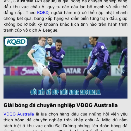
VĐQG Australia (A-League) là giải bóng đá chuyên nghiệp hàng
đầu khu vực châu Á, quy tụ các câu lạc bộ mạnh và cầu thủ
đẳng cấp. Theo
KQBD
, người hâm mộ có thể cập nhật nhanh
chóng kết quả, bảng xếp hạng và diễn biến từng trận đấu, giúp
không bỏ lỡ bất kỳ khoảnh khắc kịch tính nào trên hành trình
tranh cúp vô địch A-League.
Giải bóng đá chuyên nghiệp VĐQG Australia
VĐQG Australia
là lựa chọn hàng đầu của những hội viên yêu
thích bóng đá chuyên nghiệp trên khắp châu Á. Mặc dù nằm
tách biệt ở khu vực châu Đại Dương nhưng liên đoàn bóng đá