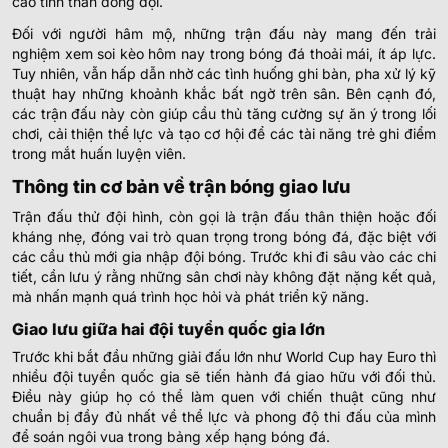
cao tinh thần đồng đội.
Đối với người hâm mộ, những trận đấu này mang đến trải
nghiệm xem soi kèo hôm nay trong bóng đá thoải mái, ít áp lực.
Tuy nhiên, vẫn hấp dẫn nhờ các tình huống ghi bàn, pha xử lý kỹ
thuật hay những khoảnh khắc bất ngờ trên sân. Bên cạnh đó,
các trận đấu này còn giúp cầu thủ tăng cường sự ăn ý trong lối
chơi, cải thiện thể lực và tạo cơ hội để các tài năng trẻ ghi điểm
trong mắt huấn luyện viên.
Thông tin cơ bản về trận bóng giao lưu
Trận đấu thử đội hình, còn gọi là trận đấu thân thiện hoặc đối
kháng nhẹ, đóng vai trò quan trọng trong bóng đá, đặc biệt với
các cầu thủ mới gia nhập đội bóng. Trước khi đi sâu vào các chi
tiết, cần lưu ý rằng những sân chơi này không đặt nặng kết quả,
mà nhấn mạnh quá trình học hỏi và phát triển kỹ năng.
Giao lưu giữa hai đội tuyển quốc gia lớn
Trước khi bắt đầu những giải đấu lớn như World Cup hay Euro thì
nhiều đội tuyển quốc gia sẽ tiến hành đá giao hữu với đối thủ.
Điều này giúp họ có thể làm quen với chiến thuật cũng như
chuẩn bị đầy đủ nhất về thể lực và phong độ thi đấu của mình
để soán ngôi vua trong bảng xếp hạng bóng đá.