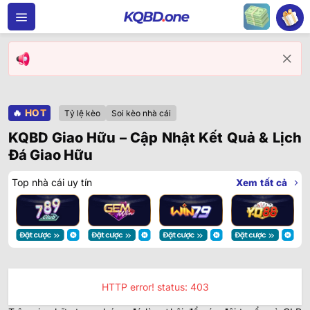
Bỏ
qua
nội
dung
🔥
HOT
Tỷ lệ kèo
Soi kèo nhà cái
KQBD Giao Hữu – Cập Nhật Kết Quả & Lịch
Đá Giao Hữu
Top nhà cái uy tín
Xem tất cả
HTTP error! status: 403