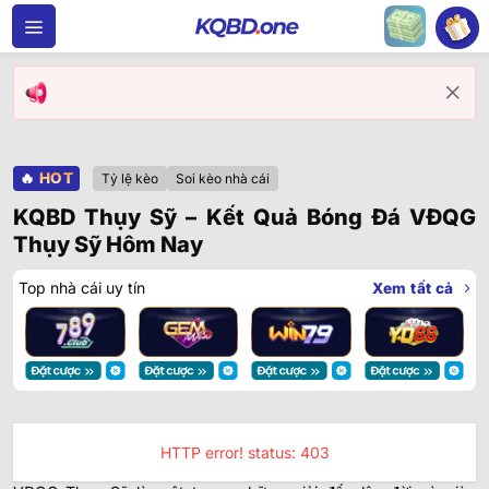
Bỏ
qua
nội
dung
🔥
HOT
Tỷ lệ kèo
Soi kèo nhà cái
KQBD
Thụy Sỹ – Kết Quả Bóng Đá VĐQG
Thụy Sỹ Hôm Nay
Top nhà cái uy tín
Xem tất cả
HTTP error! status: 403