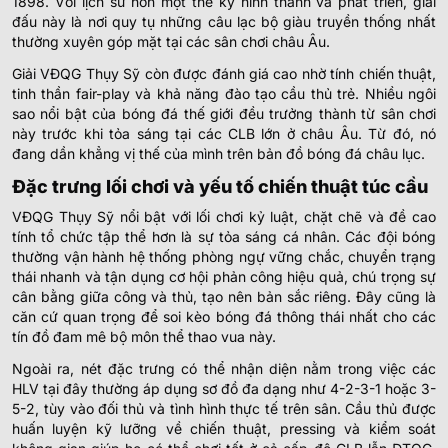
1898. Với lịch sử hơn một thế kỷ hình thành và phát triển, giải
đấu này là nơi quy tụ những câu lạc bộ giàu truyền thống nhất
thường xuyên góp mặt tại các sân chơi châu Âu.
Giải VĐQG Thụy Sỹ còn được đánh giá cao nhờ tính chiến thuật,
tinh thần fair-play và khả năng đào tạo cầu thủ trẻ. Nhiều ngôi
sao nổi bật của bóng đá thế giới đều trưởng thành từ sân chơi
này trước khi tỏa sáng tại các CLB lớn ở châu Âu. Từ đó, nó
đang dần khẳng vị thế của mình trên bản đồ bóng đá châu lục.
Đặc trưng lối chơi và yếu tố chiến thuật túc cầu
VĐQG Thụy Sỹ nổi bật với lối chơi kỷ luật, chặt chẽ và đề cao
tính tổ chức tập thể hơn là sự tỏa sáng cá nhân. Các đội bóng
thường vận hành hệ thống phòng ngự vững chắc, chuyển trạng
thái nhanh và tận dụng cơ hội phản công hiệu quả, chú trọng sự
cân bằng giữa công và thủ, tạo nên bản sắc riêng. Đây cũng là
căn cứ quan trọng để soi kèo bóng đá thông thái nhất cho các
tín đồ đam mê bộ môn thể thao vua này.
Ngoài ra, nét đặc trưng có thể nhận diện nằm trong việc các
HLV tại đây thường áp dụng sơ đồ đa dạng như 4-2-3-1 hoặc 3-
5-2, tùy vào đối thủ và tình hình thực tế trên sân. Cầu thủ được
huấn luyện kỹ lưỡng về chiến thuật, pressing và kiểm soát