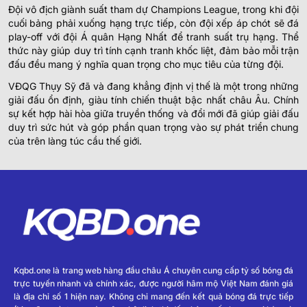
Đội vô địch giành suất tham dự Champions League, trong khi đội
cuối bảng phải xuống hạng trực tiếp, còn đội xếp áp chót sẽ đá
play-off với đội Á quân Hạng Nhất để tranh suất trụ hạng. Thể
thức này giúp duy trì tính cạnh tranh khốc liệt, đảm bảo mỗi trận
đấu đều mang ý nghĩa quan trọng cho mục tiêu của từng đội.
VĐQG Thụy Sỹ đã và đang khẳng định vị thế là một trong những
giải đấu ổn định, giàu tính chiến thuật bậc nhất châu Âu. Chính
sự kết hợp hài hòa giữa truyền thống và đổi mới đã giúp giải đấu
duy trì sức hút và góp phần quan trọng vào sự phát triển chung
của trên làng túc cầu thế giới.
Kqbd.one là trang web hàng đầu châu Á chuyên cung cấp tỷ số bóng đá
trực tuyến nhanh và chính xác, được người hâm mộ Việt Nam đánh giá
là địa chỉ số 1 hiện nay. Không chỉ mang đến kết quả bóng đá trực tiếp