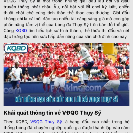
VĐQG Thụy Sỹ là một trong những giải đấu lâu đời và giàu
truyền thống nhất châu Âu, nổi bật với lối chơi kỷ luật, chiến
thuật chặt chẽ cùng tinh thần thể thao cao thượng. Giải đấu
không chỉ là cái nôi đào tạo nhiều tài năng sáng giá mà còn góp
phần nâng tầm vị thế của bóng đá Thụy Sỹ trên bản đồ thế giới.
Cùng
KQBD
tìm hiểu lịch sử hình thành, thể thức thi đấu và nét
đặc trưng tạo nên sức hấp dẫn riêng của sân chơi đỉnh cao này.
Khái quát thông tin về VĐQG Thụy Sỹ
Theo KQBD,
VĐQG Thụy Sỹ
là hạng đấu cao nhất trong hệ
thống bóng đá chuyên nghiệp quốc gia được thành lập vào năm