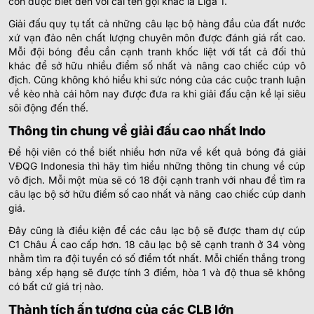
còn được biết đến với cái tên gọi khác là Liga 1.
Giải đấu quy tụ tất cả những câu lạc bộ hàng đầu của đất nước
xứ vạn đảo nên chất lượng chuyên môn được đánh giá rất cao.
Mỗi đội bóng đều cần cạnh tranh khốc liệt với tất cả đối thủ
khác để sở hữu nhiều điểm số nhất và nâng cao chiếc cúp vô
địch. Cũng không khó hiểu khi sức nóng của các cuộc tranh luận
về kèo nhà cái hôm nay được đưa ra khi giải đấu cận kề lại siêu
sôi động đến thế.
Thông tin chung về giải đấu cao nhất Indo
Để hội viên có thể biết nhiều hơn nữa về kết quả bóng đá giải
VĐQG Indonesia thì hãy tìm hiểu những thông tin chung về cúp
vô địch. Mỗi một mùa sẽ có 18 đội cạnh tranh với nhau để tìm ra
câu lạc bộ sở hữu điểm số cao nhất và nâng cao chiếc cúp danh
giá.
Đây cũng là điều kiện để các câu lạc bộ sẽ được tham dự cúp
C1 Châu Á cao cấp hơn. 18 câu lạc bộ sẽ cạnh tranh ở 34 vòng
nhằm tìm ra đội tuyển có số điểm tốt nhất. Mỗi chiến thắng trong
bảng xếp hạng sẽ được tính 3 điểm, hòa 1 và độ thua sẽ không
có bất cứ giá trị nào.
Thành tích ấn tượng của các CLB lớn