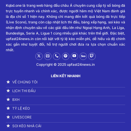
Kqbd.one là trang web hàng đầu châu Á chuyên cung cấp tỷ số bóng đá
trực tuyến nhanh và chính xác, được người hâm mộ Việt Nam đánh giá
là địa chỉ số 1 hiện nay. Không chỉ mang đến kết quả bóng đá trực tiếp
(Live Score), trang còn cập nhật lịch thi đấu, bảng xếp hạng, soi kèo và
nhận định chuyên sâu về các giải đấu lớn như Ngoại Hạng Anh, La Liga,
Bundesliga, Serie A, Ligue 1 cùng nhiều giải khác trên thế giới. Đặc biệt,
upfast24news.in còn nổi bật với tỷ lệ kèo miễn phí, dễ hiểu và độ chính
xác gần như tuyệt đối, hỗ trợ người chơi đưa ra lựa chọn chuẩn xác
nhất.
Copyright © 2025 upfast24news.in
LIÊN KẾT NHANH
VỀ CHÚNG TÔI
LỊCH THI ĐẤU
BXH
TỶ LỆ KÈO
LIVESCORE
SOI KÈO NHÀ CÁI