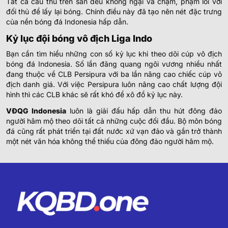
Tất cả cầu thủ trên sân đều không ngại va chạm, phạm lỗi với
đối thủ để lấy lại bóng. Chính điều này đã tạo nên nét đặc trưng
của nền bóng đá Indonesia hấp dẫn.
Kỷ lục đội bóng vô địch Liga Indo
Bạn cần tìm hiểu những con số kỷ lục khi theo dõi cúp vô địch
bóng đá Indonesia. Số lần đăng quang ngôi vương nhiều nhất
đang thuộc về CLB Persipura với ba lần nâng cao chiếc cúp vô
địch danh giá. Với việc Persipura luôn nâng cao chất lượng đội
hình thì các CLB khác sẽ rất khó để xô đổ kỷ lục này.
VĐQG Indonesia
luôn là giải đấu hấp dẫn thu hút đông đảo
người hâm mộ theo dõi tất cả những cuộc đối đầu. Bộ môn bóng
đá cũng rất phát triển tại đất nước xứ vạn đảo và gần trở thành
một nét văn hóa không thể thiếu của đông đảo người hâm mộ.