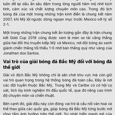
luôn để lại dấu ấn sâu đậm trong lòng người hâm mộ nhờ kịch
tính, cảm xúc và chất lượng chuyên môn cao. Trong đó lịch
bóng đá của một trong những trận kinh điển là chung kết năm
2007, khi Mỹ lội ngược dòng ngoạn mục trước Mexico với tỷ số
2-1.
Một trong những trận chung kết ấn tượng gần đây là trận chung
kết Gold Cup 2019 cũng được xem là màn so tài căng thẳng
giữa hai đối thủ truyền kiếp Mỹ và Mexico, nơi đội bóng áo xanh
giành chiến thắng tối thiểu 1-0 nhờ bàn thắng quý như vàng của
Jonathan dos Santos.
Vai trò của giải bóng đá Bắc Mỹ đối với bóng đá
thế giới
Giải vô địch Bắc Mỹ không chỉ là sân chơi khu vực mà còn giữ
vai trò quan trọng trong hệ thống bóng đá toàn cầu. Đây là nơi
các đội tuyển thuộc Bắc Mỹ, Trung Mỹ và Caribe có cơ hội cọ
xát, tích lũy kinh nghiệm thi đấu quốc tế, qua đó nâng cao trình
độ chuyên môn và chiến thuật.
Bên cạnh đó, giải đấu này còn đóng vai trò là cầu nối văn hoá và
thể thao giữa các quốc gia, giúp bóng đá Bắc Mỹ từng bước mở
rộng tầm ảnh hưởng trên thế giới. Sự phát triển mạnh mẽ của