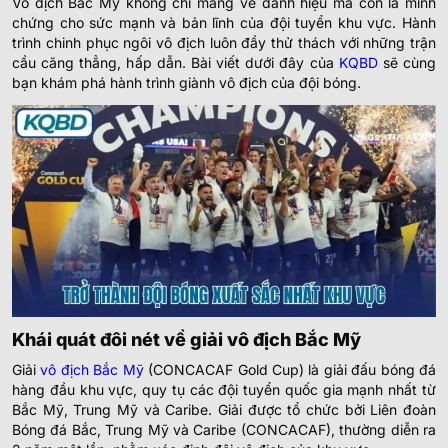
Vô địch Bắc Mỹ không chỉ mang về danh hiệu mà còn là minh
chứng cho sức mạnh và bản lĩnh của đội tuyển khu vực. Hành
trình chinh phục ngôi vô địch luôn đầy thử thách với những trận
cầu căng thẳng, hấp dẫn. Bài viết dưới đây của
KQBD
sẽ cùng
bạn khám phá hành trình giành vô địch của đội bóng.
Khái quát đôi nét về giải vô địch Bắc Mỹ
Giải
vô địch Bắc Mỹ
(CONCACAF Gold Cup) là giải đấu bóng đá
hàng đầu khu vực, quy tụ các đội tuyển quốc gia mạnh nhất từ
Bắc Mỹ, Trung Mỹ và Caribe. Giải được tổ chức bởi Liên đoàn
Bóng đá Bắc, Trung Mỹ và Caribe (CONCACAF), thường diễn ra