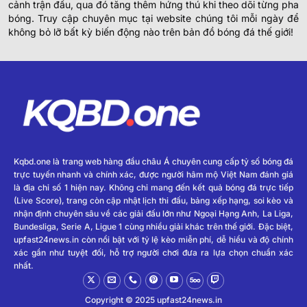
cảnh trận đấu, qua đó tăng thêm hứng thú khi theo dõi từng pha
bóng. Truy cập chuyên mục tại website chúng tôi mỗi ngày để
Borussia Dortmund II
-
-
17:30
không bỏ lỡ bất kỳ biến động nào trên bản đồ bóng đá thế giới!
Koln Youth
Gutersloh
-
-
17:30
Bochum II
CANADA CANADIAN PREMIER LEAGUE
0.80
0.82
0.5/1
2.5
9.5
Forge FC
-
-
1.00
0.97
23:00
U
Vancouver FC
Kqbd.one là trang web hàng đầu châu Á chuyên cung cấp tỷ số bóng đá
trực tuyến nhanh và chính xác, được người hâm mộ Việt Nam đánh giá
là địa chỉ số 1 hiện nay. Không chỉ mang đến kết quả bóng đá trực tiếp
WELSH CYMRU CHAMPIONSHIP
(Live Score), trang còn cập nhật lịch thi đấu, bảng xếp hạng, soi kèo và
nhận định chuyên sâu về các giải đấu lớn như Ngoại Hạng Anh, La Liga,
1.00
1.02
0/0.5
3
Bundesliga, Serie A, Ligue 1 cùng nhiều giải khác trên thế giới. Đặc biệt,
Afan Lido
-
-
0.80
0.77
18:30
U
upfast24news.in còn nổi bật với tỷ lệ kèo miễn phí, dễ hiểu và độ chính
Llantwit Major
xác gần như tuyệt đối, hỗ trợ người chơi đưa ra lựa chọn chuẩn xác
nhất.
0.82
1.02
0.5
3
Pontypridd Town
-
-
0.97
0.77
18:30
U
Copyright © 2025 upfast24news.in
Pontardawe Town