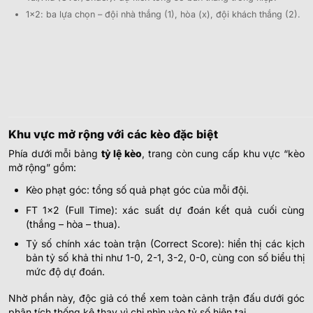
1×2: ba lựa chọn – đội nhà thắng (1), hòa (x), đội khách thắng (2).
0.90
0.77
0
2
8.5
Cerro Largo
-
-
0.90
1.02
22:00
U
CA Juventud
BRAZIL SERIE B
0.95
0.82
0.5
2/2.5
10.5
Operario Ferroviario PR
Khu vực mở rộng với các kèo đặc biệt
-
-
0.85
0.97
22:30
U
Sao Bernardo
Phía dưới mỗi bảng
tỷ lệ kèo
, trang còn cung cấp khu vực “kèo
mở rộng” gồm:
0.90
0.85
1/1.5
2.5
10.5
Kèo phạt góc: tổng số quả phạt góc của mỗi đội.
Ceara
-
-
0.90
0.95
23:30
U
FT 1×2 (Full Time): xác suất dự đoán kết quả cuối cùng
Ponte Preta
(thắng – hòa – thua).
Tỷ số chính xác toàn trận (Correct Score): hiển thị các kịch
K LEAGUE 2 HÀN QUỐC
bản tỷ số khả thi như 1-0, 2-1, 3-2, 0-0, cùng con số biểu thị
mức độ dự đoán.
0.90
0.97
1
2.5/3
8.5
Chungnam Asan
Nhờ phần này, độc giả có thể xem toàn cảnh trận đấu dưới góc
-
-
0.90
0.82
11:00
U
Ansan Greeners FC
phân tích thống kê thay vì chỉ nhìn vào tỷ số hiện tại.