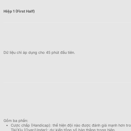
0.95
0.87
0/0.5
2.5
9.5
Hiệp 1 (First Half)
Cobh Ramblers
-
-
0.85
0.92
18:45
U
Treaty United
0.90
1.02
1/1.5
3
9.5
Cork City
-
-
0.90
0.77
18:45
U
Kerry FC
Dữ liệu chỉ áp dụng cho 45 phút đầu tiên.
1.00
0.80
0.5
2.5/3
8.5
UC Dublin
-
-
0.80
1.00
18:45
U
Wexford
VĐQG ROMANIA
0.92
0.82
0
2/2.5
9.5
FC UT Arad
-
-
0.87
0.97
18:00
U
FC Rapid 1923
Gồm ba phần:
Cược chấp (Handicap): thể hiện đội nào được đánh giá mạnh hơn tro
VĐQG URUGUAY
Tài/Xỉu (Over/Under): dự kiến tổng số bàn thắng trong hiệp.