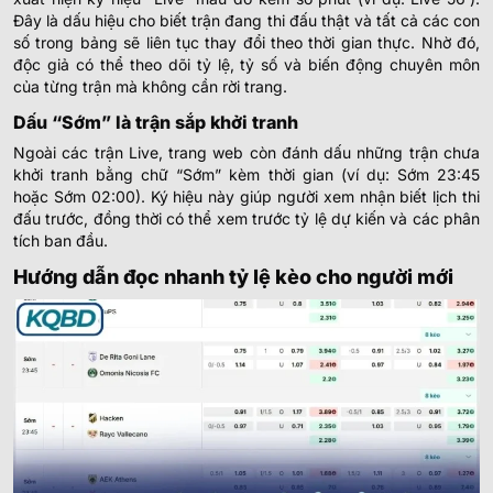
Ararat-Armenia FC
-
-
0.97
0.87
15:00
U
Đây là dấu hiệu cho biết trận đang thi đấu thật và tất cả các con
Urartu
số trong bảng sẽ liên tục thay đổi theo thời gian thực. Nhờ đó,
độc giả có thể theo dõi tỷ lệ, tỷ số và biến động chuyên môn
của từng trận mà không cần rời trang.
0.75
0.85
0
2.5
Ararat Yerevan
-
-
1.05
0.95
15:00
U
Dấu “Sớm” là trận sắp khởi tranh
Sadarakpat
Ngoài các trận Live, trang web còn đánh dấu những trận chưa
khởi tranh bằng chữ “Sớm” kèm thời gian (ví dụ: Sớm 23:45
VĐQG BOSNIA & HERZEGOVINA
hoặc Sớm 02:00). Ký hiệu này giúp người xem nhận biết lịch thi
đấu trước, đồng thời có thể xem trước tỷ lệ dự kiến và các phân
0.90
0.80
2
8.5
tích ban đầu.
FK Zeljeznicar
-
-
0.90
1.00
18:00
0/0.5
U
Hướng dẫn đọc nhanh tỷ lệ kèo cho người mới
BSK Banja Luka
VĐQG GEORGIA
0.90
0.92
0
2/2.5
8.5
FC Metalurgi Rustavi
-
-
0.90
0.87
16:00
U
Torpedo Kutaisi
DANISH SUPERLIGA