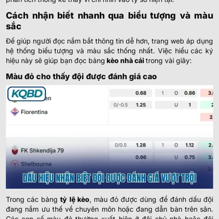
Cách nhận biết nhanh qua biểu tượng và màu
0.97
0.85
0.5/1
2/2.5
8.5
sắc
Gimpo FC
-
-
0.82
0.95
11:00
U
Để giúp người đọc nắm bắt thông tin dễ hơn, trang web áp dụng
Chungbuk Cheongju FC
hệ thống biểu tượng và màu sắc thống nhất. Việc hiểu các ký
hiệu này sẽ giúp bạn đọc bảng
kèo nhà cái
trong vài giây:
0.90
0.90
2.5/3
8.5
Gyeongnam FC
Màu đỏ cho thấy đội được đánh giá cao
-
-
0.90
0.90
11:00
0.5
U
Daegu Football Club
0.82
0.90
2.5/3
8.5
Hwaseong FC
-
-
0.97
0.90
11:00
0/0.5
U
Seoul E-Land FC
0.92
0.85
1.5
2.5/3
9.5
Suwon Samsung Bluewings
-
-
0.87
0.95
11:00
U
Gimhae City
Trong các bảng
tỷ lệ kèo
, màu đỏ được dùng để đánh dấu đội
0.95
0.97
2.5
8.5
đang nắm ưu thế về chuyên môn hoặc đang dẫn bàn trên sân.
Yongin FC
-
-
0.85
0.82
11:00
0.5
U
Các con số màu đỏ thường xuất hiện ở đội chủ nhà hoặc đội