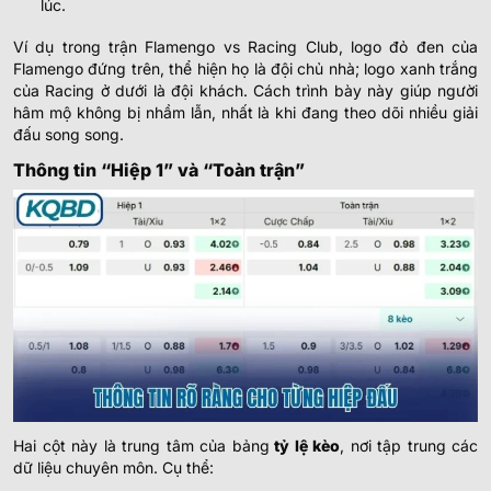
lúc.
1.00
1.02
0.5
3
10.5
SJK Seinajoen
Ví dụ trong trận Flamengo vs Racing Club, logo đỏ đen của
-
-
0.80
0.77
16:00
U
Gnistan Helsinki
Flamengo đứng trên, thể hiện họ là đội chủ nhà; logo xanh trắng
của Racing ở dưới là đội khách. Cách trình bày này giúp người
hâm mộ không bị nhầm lẫn, nhất là khi đang theo dõi nhiều giải
VĐQG NA UY
đấu song song.
Thông tin “Hiệp 1” và “Toàn trận”
0.97
0.85
0.5
2.5/3
10.5
Sandefjord
-
-
0.82
0.95
17:00
U
KFUM Oslo
IRELAND DIVISION 1
0.75
0.95
0
2.5
9.5
Athlone Town
-
-
1.05
0.85
18:45
U
Longford Town
0.82
1.02
1.5
3/3.5
9.5
Bray Wanderers
Hai cột này là trung tâm của bảng
tỷ lệ kèo
, nơi tập trung các
-
-
0.97
0.77
18:45
U
Finn Harps
dữ liệu chuyên môn. Cụ thể: