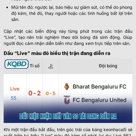
0.95
0.97
0.5
3.5
8.5
Mũi tên đỏ: ngược lại, báo hiệu sự giảm sút, có thể do phong
Real Tomayapo
-
độ kém, thẻ đỏ, thay người hoặc các tình huống bất lợi trên
-
0.85
0.82
23:30
U
Real Oruro
sân.
Cập nhật các biến động này từng phút trong các trận đấu
MEXICO LIGA DE EXPANSION MX
“Live”, tạo nên trải nghiệm theo dõi bóng đá sinh động. Giúp
người đọc cảm nhận diễn biến như đang xem trực tiếp trên sân.
0.85
0.77
0/0.5
2.5
10.5
Tepatitlan FC
Dấu “Live” màu đỏ biểu thị trận đang diễn ra
08/08
-
-
0.95
1.02
U
01:00
Club Atletico La Paz
0.92
1.02
0/0.5
2.5
Alacranes de Durango
08/08
-
-
0.87
0.77
U
01:00
Piratas FC
VĐQG ARMENIA
Gandzasar Kapan
-
-
12:00
FC Syunik
Khi một trận đấu bắt đầu, trên góc trái của bảng keonhacai5
sẽ
0.82
0.92
0/0.5
2.5
xuất hiện ký hiệu “Live” màu đỏ kèm số phút (ví dụ: Live 56’).