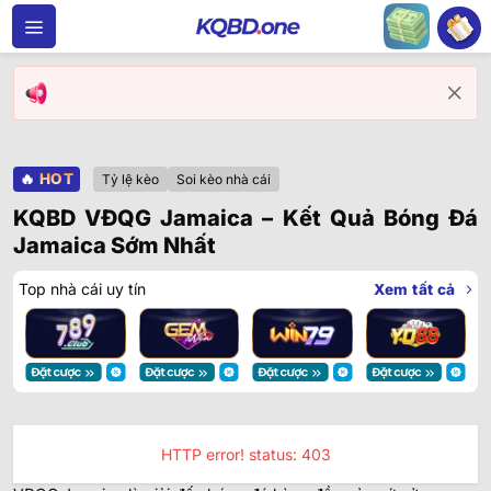
Bỏ
qua
nội
dung
🔥
HOT
Tỷ lệ kèo
Soi kèo nhà cái
KQBD VĐQG Jamaica –
Kết Quả Bóng Đá
Jamaica Sớm Nhất
Top nhà cái uy tín
Xem tất cả
HTTP error! status: 403