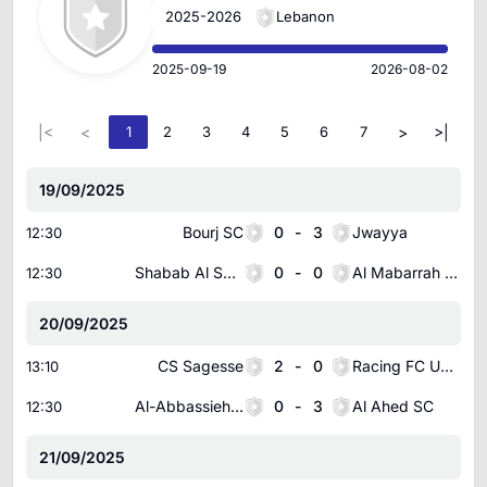
Lebanon
2025-2026
2025-09-19
2026-08-02
|<
<
1
2
3
4
5
6
7
>
8
>|
9
1
19/09/2025
Bourj SC
0
-
3
Jwayya
12:30
Shabab Al Sahel SC
0
-
0
Al Mabarrah SC
12:30
20/09/2025
CS Sagesse
2
-
0
Racing FC Union
13:10
Al-Abbassieh FC
0
-
3
Al Ahed SC
12:30
21/09/2025