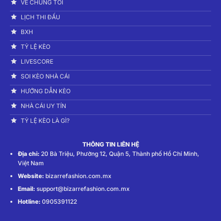
VỀ CHÚNG TÔI
LỊCH THI ĐẤU
BXH
TỶ LỆ KÈO
LIVESCORE
SOI KÈO NHÀ CÁI
HƯỚNG DẪN KÈO
NHÀ CÁI UY TÍN
TỶ LỆ KÈO LÀ GÌ?
THÔNG TIN LIÊN HỆ
Địa chỉ:
20 Bà Triệu, Phường 12, Quận 5, Thành phố Hồ Chí Minh,
Việt Nam
Website:
bizarrefashion.com.mx
Email:
support@bizarrefashion.com.mx
Hotline:
0905391122