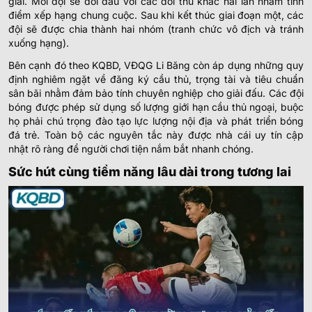
giải. Mỗi đội sẽ đối đầu với các đối thủ khác hai lần nhằm tính
điểm xếp hạng chung cuộc. Sau khi kết thúc giai đoạn một, các
đội sẽ được chia thành hai nhóm (tranh chức vô địch và tránh
xuống hạng).
Bên cạnh đó theo KQBD, VĐQG Li Băng còn áp dụng những quy
định nghiêm ngặt về đăng ký cầu thủ, trọng tài và tiêu chuẩn
sân bãi nhằm đảm bảo tính chuyên nghiệp cho giải đấu. Các đội
bóng được phép sử dụng số lượng giới hạn cầu thủ ngoại, buộc
họ phải chú trọng đào tạo lực lượng nội địa và phát triển bóng
đá trẻ. Toàn bộ các nguyên tắc này được nhà cái uy tín cập
nhật rõ ràng để người chơi tiện nắm bắt nhanh chóng.
Sức hút cùng tiềm năng lâu dài trong tương lai