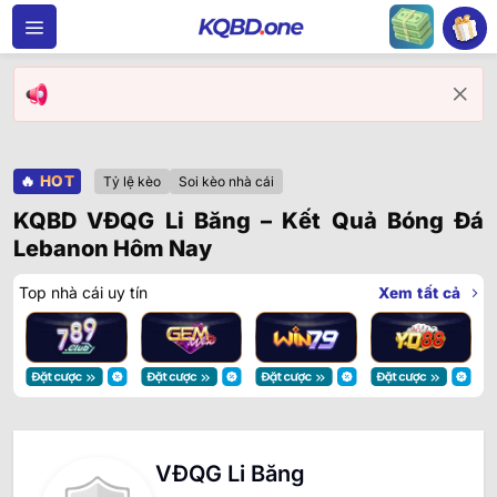
Bỏ
qua
nội
dung
🔥
HOT
Tỷ lệ kèo
Soi kèo nhà cái
KQBD VĐQG Li Băng – Kết Quả Bóng Đá
Lebanon Hôm Nay
Top nhà cái uy tín
Xem tất cả
VĐQG Li Băng