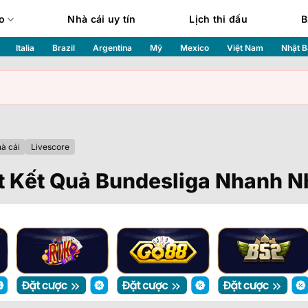
o
Nhà cái uy tín
Lịch thi đấu
Italia
Brazil
Argentina
Mỹ
Mexico
Việt Nam
Nhật B
hà cái
Livescore
 Kết Quả Bundesliga Nhanh N