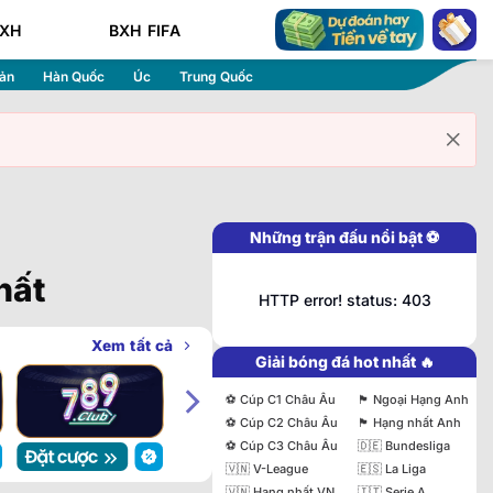
BXH
BXH FIFA
ản
Hàn Quốc
Úc
Trung Quốc
Những trận đấu nổi bật ⚽️
hất
HTTP error! status: 403
Xem tất cả
Giải bóng đá hot nhất 🔥
⚽️ Cúp C1 Châu Âu
🏴󠁧󠁢󠁥󠁮󠁧󠁿 Ngoại Hạng Anh
⚽️ Cúp C2 Châu Âu
🏴󠁧󠁢󠁥󠁮󠁧󠁿 Hạng nhất Anh
⚽️ Cúp C3 Châu Âu
🇩🇪 Bundesliga
🇻🇳 V-League
🇪🇸 La Liga
🇻🇳 Hạng nhất VN
🇮🇹 Serie A