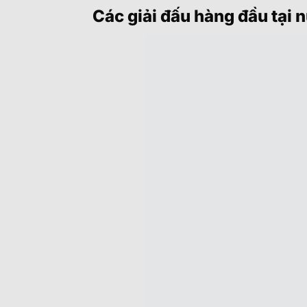
Các giải đấu hàng đầu tại 