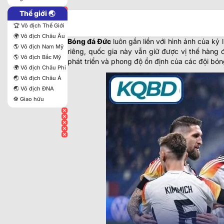
Thế giới 🌏
🏆 Vô địch Thế Giới
🌍️ Vô địch Châu Âu
Bóng đá Đức
luôn gắn liền với hình ảnh của kỷ
🌎️️ Vô địch Nam Mỹ
riêng, quốc gia này vẫn giữ được vị thế hàng
🌎️ Vô địch Bắc Mỹ
phát triển và phong độ ổn định của các đội bón
🌍️️ Vô địch Châu Phi
🌏️️ Vô địch Châu Á
🌏️️ Vô địch ĐNA
⚽️️️ Giao hữu