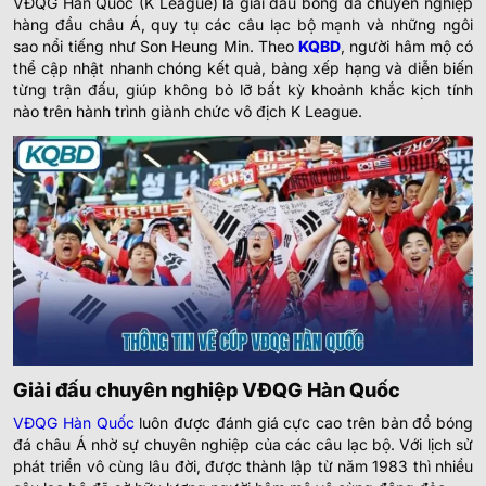
VĐQG Hàn Quốc (K League) là giải đấu bóng đá chuyên nghiệp
hàng đầu châu Á, quy tụ các câu lạc bộ mạnh và những ngôi
sao nổi tiếng như Son Heung Min. Theo
KQBD
, người hâm mộ có
thể cập nhật nhanh chóng kết quả, bảng xếp hạng và diễn biến
từng trận đấu, giúp không bỏ lỡ bất kỳ khoảnh khắc kịch tính
nào trên hành trình giành chức vô địch K League.
Giải đấu chuyên nghiệp VĐQG Hàn Quốc
VĐQG Hàn Quốc
luôn được đánh giá cực cao trên bản đồ bóng
đá châu Á nhờ sự chuyên nghiệp của các câu lạc bộ. Với lịch sử
phát triển vô cùng lâu đời, được thành lập từ năm 1983 thì nhiều