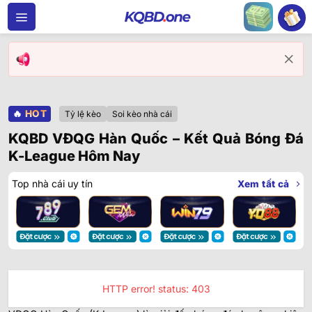
Bỏ
qua
nội
dung
🔥
HOT
Tỷ lệ kèo
Soi kèo nhà cái
KQBD VĐQG Hàn Quốc – Kết Quả Bóng Đá
K-League Hôm Nay
Top nhà cái uy tín
Xem tất cả
HTTP error! status: 403