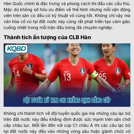
Hàn Quốc chính là đặc trưng và phong cách thi đấu các cầu thủ.
Mặc dù không sở hữu ưu điểm về thể hình nhưng mỗi vận động
viên trên sân cỏ đều có kỹ thuật vô cùng tốt. Không chỉ vậy mà
văn hóa cổ vũ tại đất nước này cũng rất phát triển tạo cảm giác
cuồng nhiệt trong mỗi trận đấu bóng đá chuyên nghiệp.
Thành tích ấn tượng của CLB Hàn
Không chỉ thành tích về đội tuyển quốc gia mà những câu lạc bộ
trên đất nước này đều khẳng định được sức mạnh trên sân chơi
cấp châu lục. Mỗi lần đến với cúp C1 châu Á thì các câu lạc bộ
tại đất nước này đều vào những vòng sâu hoặc giành chức vô