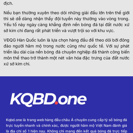
địch.
Nếu bạn thường xuyên theo dõi những giải đấu lớn trên thế giới
thì sẽ dễ dàng nhận thấy đội tuyển này thường vào vòng trong.
Yếu tố này ngày càng khẳng định nền bóng đá tại đất nước xứ
sở kim chi đang rất phát triển và vượt trội so với khu vực.
VĐQG Hàn Quốc luôn là lựa chọn hàng đầu để theo dõi bởi đông
đảo người hâm mộ trong nước cũng như quốc tế. Với sự phát
triển lâu dài của nền bóng đá chuyên nghiệp đã thành công biến
môn thể thao trở thành một nét văn hóa đặc trưng của đất nước
xứ sở kim chi.
Kqbd.one là trang web hàng đầu châu Á chuyên cung cấp tỷ số bóng đá
trực tuyến nhanh và chính xác, được người hâm mộ Việt Nam đánh giá
là địa chỉ số 1 hiện nay. Không chỉ mang đến kết quả bóng đá trực tiếp