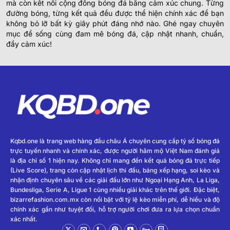
mà còn kết nối cộng đồng bóng đá bằng cảm xúc chung. Từng
1
0
Sheffield Wednesday
-
Bolton Wand
80'
3
-
4
đường bóng, từng kết quả đều được thể hiện chính xác để bạn
không bỏ lỡ bất kỳ giây phút đáng nhớ nào. Ghé ngay chuyên
1
1
Stockport County
-
86'
6
-
6
[3]
mục để sống cùng đam mê bóng đá, cập nhật nhanh, chuẩn,
đầy cảm xúc!
1
0
Stoke City
-
86'
3
-
2
[17]
0
1
Swansea City
-
85'
4
-
4
[11]
3
1
West Ham United
-
Portsmouth
81'
3
-
6
2
0
Bradford City
-
Rochdale
84'
8
-
1
[4]
0
0
Watford
-
Crawley To
82'
11
-
1
[16]
Kqbd.one là trang web hàng đầu châu Á chuyên cung cấp tỷ số bóng đá
ĐỨC 3. LIGA
trực tuyến nhanh và chính xác, được người hâm mộ Việt Nam đánh giá
1
0
là địa chỉ số 1 hiện nay. Không chỉ mang đến kết quả bóng đá trực tiếp
SG Sonnenhof Grossaspach
-
Fortuna Köl
HT
3
-
2
[5]
(Live Score), trang còn cập nhật lịch thi đấu, bảng xếp hạng, soi kèo và
SCOTTISH PREMIERSHIP
nhận định chuyên sâu về các giải đấu lớn như Ngoại Hạng Anh, La Liga,
Bundesliga, Serie A, Ligue 1 cùng nhiều giải khác trên thế giới. Đặc biệt,
2
0
Dundee F.C.
-
Aberdeen F.
85'
5
-
3
bizarrefashion.com.mx còn nổi bật với tỷ lệ kèo miễn phí, dễ hiểu và độ
[11]
chính xác gần như tuyệt đối, hỗ trợ người chơi đưa ra lựa chọn chuẩn
1
0
St Mirren F.C.
-
84'
4
-
0
xác nhất.
[1]