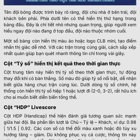
1
1
Aveley
-
85'
0
-
0
[1]
Tên đội bóng được trình bày rõ ràng, đội chủ nhà ở bên trái, đội
1
0
Brentwood Town
-
84'
0
-
0
[3]
khách bên phải. Phía dưới tên có thể hiển thị thứ hạng trong
bảng đấu. Đây là chi tiết nhỏ nhưng quan trọng, giúp người xem
0
0
Cheshunt
-
85'
0
-
0
[4]
hiểu ngay đội nào đang ở top đầu, đội nào thuộc nhóm cuối.
6
0
Dulwich Hamlet
-
Maldon Tipt
84'
0
-
0
[8]
Một số bảng còn hiển thị màu áo hoặc logo CLB mini, tạo điểm
nhấn thị giác dễ nhớ. Với các trận trong cùng giải, cách sắp xếp
0
3
lewes
-
Enfield Tow
85'
0
-
0
[14]
nhất quán giúp bạn quét nhanh thông tin chỉ trong vài giây.
Cột “Tỷ số” hiển thị kết quả theo thời gian thực
1
2
Ramsgate
-
Leatherhea
84'
0
-
0
[12]
Cột trung tâm này hiển thị tỷ số theo thời gian thực, tự động
3
1
St Albans City
-
Chatham T
84'
0
-
0
[18]
thay đổi khi có bàn thắng. Số màu đỏ giúp tỷ số nổi bật, dễ nhận
biết giữa hàng chục trận cùng lúc. Dưới dòng tỷ số chính, hệ
2
3
Three Bridges FC
-
Dartford
85'
0
-
0
[17]
[5]
thống còn hiển thị tỷ số hiệp 1 hoặc lượt đi (2-0, 3-2), rất hữu ích
cho ai muốn biết diễn biến tổng thể.
0
0
Welling United
-
Whitehawk
85'
0
-
0
[20]
[
Cột “HDP” Livescore
0
2
Whyteleafe
-
84'
0
-
0
[21]
Cột HDP (Handicap) thể hiện đánh giá tương quan sức mạnh
giữa hai đội. Ba phần lần lượt là Chủ – Tỷ lệ – Khách, ví dụ: 0.98
1
0
Wingate Finchley
-
84'
0
-
0
[22]
| 1/1.5 | 0.92. Các con số có thể đổi màu xanh hoặc đỏ tùy xu
hướng tăng – giảm. Dù không phục vụ cá cược, thông tin này
SCOTLAND CHAMPIONSHIP