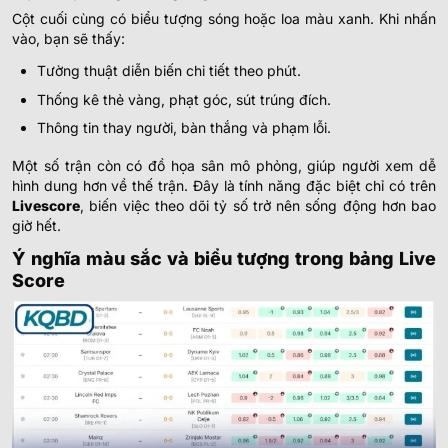
Cột cuối cùng có biểu tượng sóng hoặc loa màu xanh. Khi nhấn
1
2
Dundela
-
Moyola Par
86'
6
-
2
[6]
vào, bạn sẽ thấy:
0
1
Glenavon Lurgan
-
Ards FC
85'
0
-
0
[8]
[3]
Tường thuật diễn biến chi tiết theo phút.
Thống kê thẻ vàng, phạt góc, sút trúng đích.
3
0
HW Welders
-
85'
2
-
4
[14]
Thông tin thay người, bàn thắng và phạm lỗi.
3
1
Newington
-
Annagh Uni
85'
0
-
0
[13]
Một số trận còn có đồ họa sân mô phỏng, giúp người xem dễ
1
3
Rathfriland Rangers
-
Loughgall F
85'
0
-
0
[9]
hình dung hơn về thế trận. Đây là tính năng đặc biệt chỉ có trên
Livescore
, biến việc theo dõi tỷ số trở nên sống động hơn bao
ENGLAND SOUTHERN LEAGUE CENTRAL DIVISION
giờ hết.
1
1
Anstey Nomads
-
Leiston FC
88'
2
-
2
[2]
[1
Ý nghĩa màu sắc và biểu tượng trong bảng Live
Score
0
0
Bishop's Stortford
-
84'
0
-
0
[5]
1
0
Bury Town
-
84'
0
-
0
[4]
1
0
Kettering Town
-
Alvechurch
85'
0
-
0
[10]
1
3
Needham Market
-
83'
1
-
4
[15]
1
1
Racing Club Warwick
-
84'
0
-
0
[20]