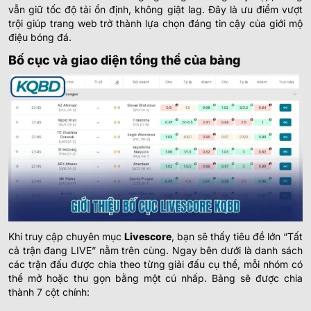
vẫn giữ tốc độ tải ổn định, không giật lag. Đây là ưu điểm vượt
0
1
trội giúp trang web trở thành lựa chọn đáng tin cậy của giới mộ
Farnham Town
-
AFC Totton
83'
4
-
5
[21]
[
điệu bóng đá.
1
2
Maidstone United
-
82'
6
-
5
[6]
Bố cục và giao diện tổng thể của bảng
2
0
Truro City
-
83'
7
-
5
[23]
1
0
Weston Super Mare
-
83'
3
-
4
[4]
1
1
Torquay United
-
Horsham
82'
4
-
3
[1]
[13
2
0
Salisbury City
-
81'
3
-
8
[15]
0
1
Hemel Hempstead Town
-
83'
0
-
0
[3]
4
1
Folkestone
-
81'
7
-
2
[22]
0
3
Braintree Town
-
82'
1
-
3
[20]
Khi truy cập chuyên mục
Livescore
, bạn sẽ thấy tiêu đề lớn “Tất
cả trận đang LIVE” nằm trên cùng. Ngay bên dưới là danh sách
ENGLISH CONFERENCE NORTH DIVISION
các trận đấu được chia theo từng giải đấu cụ thể, mỗi nhóm có
thể mở hoặc thu gọn bằng một cú nhấp. Bảng sẽ được chia
0
2
AFC Telford United
-
Brackley T
84'
8
-
3
[9]
thành 7 cột chính: