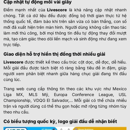
Cập nhật tự động mỗi vài giây
0
1
Bologna
-
Pisa
43'
0
-
0
[8]
Điểm mạnh nhất của
Livescore
là khả năng cập nhật nhanh
chóng. Tất cả dữ liệu đều được đồng bộ thời gian thực từ hệ
0
1
Schalke 04
-
Atalanta
43'
3
-
2
[7]
thống quốc tế, đảm bảo khi trên sân vừa có bàn thắng, con số
mới đã xuất hiện trên màn hình. Người dùng không cần thao tác
2
0
Sporting Gijon
-
43'
0
-
0
[9]
làm mới thủ công, bởi mọi thông tin đều tự động thay đổi mượt
mà, tạo cảm giác theo dõi liền mạch và sinh động như đang xem
0
0
Modena
-
Vis Pesaro
43'
1
-
0
[6]
[
trực tiếp.
1
0
Albinoleffe
-
Scanzorosci
43'
1
-
0
[11]
Giao diện hỗ trợ hiển thị đồng thời nhiều giải
0
0
Livescore
được thiết kế theo cấu trúc cột dọc, dễ đọc, dễ hiểu.
Angers SCO
-
Lorient
13'
0
-
0
[13]
[10]
Mỗi giải đấu được tách biệt rõ ràng bằng tiêu đề in đậm, giúp
PKO BANK POLSKI EKSTRAKLASA
người xem phân biệt nhanh giữa hàng chục giải đang thi đấu
cùng lúc.
0
0
Pogon Szczecin
-
Motor Lubli
13'
0
-
0
[8]
Trang web cung cấp thông tin theo các khu vực như Mexico
NATIONAL LEAGUE ANH
Liga MX, MLS Mỹ, Europa Conference League, USL
Championship, VDQG El Salvador,… Mỗi giải có thể chứa nhiều
1
0
AFC Fylde
-
Wealdstone
85'
5
-
5
[19]
trận và người dùng có thể thu gọn hoặc mở rộng từng nhóm tùy
theo nhu cầu.
3
2
Boreham Wood
-
Tamworth
83'
9
-
1
[2]
[9
Có biểu tượng quốc kỳ, logo giải đấu dễ nhận biết
1
1
Carlisle United
-
Worthing
81'
4
-
0
[1]
[24