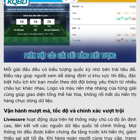
2
1
Forest Green Rovers
-
Halifax Tow
79'
6
-
3
[5]
1
0
Hartlepool United
-
Barrow
79'
1
-
3
[7]
[20]
3
0
Hornchurch
-
82'
3
-
3
[22]
1
2
Altrincham
-
85'
1
-
0
[11]
0
1
Boston United
-
85'
2
-
4
[10]
2
0
Eastleigh
-
Gateshead
87'
4
-
7
[15]
[
Mỗi giải đấu đều có biểu tượng quốc kỳ nhỏ bên trái tiêu đề.
Điều này giúp người xem dễ dàng định vị khu vực thi đấu, đặc
2
1
Harrogate Town
-
Solihull Moo
85'
6
-
4
[21]
biệt hữu ích khi bạn muốn theo dõi đội bóng yêu thích từ nhiều
châu lục khác nhau. Logo và màu nền nhẹ nhàng của từng giải
0
1
Scunthorpe United
-
Yeovil Town
86'
4
-
1
[3]
cũng giúp giao diện tổng thể hài hòa, không rối mắt dù hiển thị
hàng chục dòng dữ liệu.
0
2
Woking
-
Sutton Unit
83'
2
-
0
[8]
Vận hành mượt mà, tốc độ và chính xác vượt trội
ENGLISH CONFERENCE SOUTH DIVISION
Livescore
hoạt động dựa trên hệ thống máy chủ có độ ổn định
cao, liên kết với các nguồn dữ liệu quốc tế chính thống. Mọi
2
0
Billericay Town
-
Dover Athle
85'
2
-
9
[19]
thông tin đều được kiểm chứng đa tầng trước khi hiển thị, giảm
thiểu sai sót tối đa. Khi hàng ngàn người cùng truy cập, trang
0
1
Dorking
-
82'
5
-
1
[4]