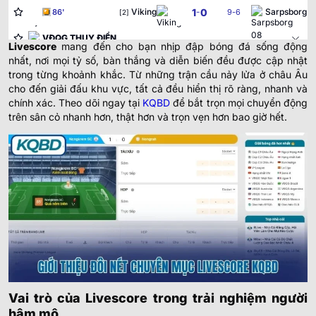
1
0
Viking
-
Sarpsborg 
86'
9
-
6
[2]
VĐQG THỤY ĐIỂN
Livescore
mang đến cho bạn nhịp đập bóng đá sống động
nhất, nơi mọi tỷ số, bàn thắng và diễn biến đều được cập nhật
0
0
Mjallby AIF
-
Elfsborg
13'
0
-
0
[11]
[8]
trong từng khoảnh khắc. Từ những trận cầu nảy lửa ở châu Âu
cho đến giải đấu khu vực, tất cả đều hiển thị rõ ràng, nhanh và
LEAGUE 1 ĐAN MẠCH
chính xác. Theo dõi ngay tại
KQBD
để bắt trọn mọi chuyển động
1
0
trên sân cỏ nhanh hơn, thật hơn và trọn vẹn hơn bao giờ hết.
Hobro
-
AB Akadem
87'
1
-
5
[7]
VĐQG URUGUAY
1
0
Central Espanol
-
87'
6
-
3
[5]
VĐQG ARMENIA
0
0
Gandzasar Kapan
-
FC Syunik
43'
0
-
0
[9]
[1
0
0
FC Syunik
-
43'
0
-
0
[11]
GIAO HỮU
Vai trò của Livescore trong trải nghiệm người
1
1
Orlando Pirates
-
ET
10
-
1
[2]
hâm mộ