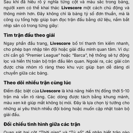
Sau khi đã hiểu rõ ý nghĩa từng cột và màu sắc trong bảng,
người xem có thể khai thác
Livescore
một cách chủ động và
1
2
Malvern Town
-
Hanwell To
84'
0
-
0
[22]
thông minh hơn. Đây không chỉ là bảng tỷ số đơn thuần, mà là
công cụ tổng hợp giúp bạn đọc trận đấu bằng dữ liệu, nắm bắt
4
0
Plymouth Parkway
-
84'
0
-
0
[9]
nhịp sân cỏ trong từng giây:
1
1
Sholing FC
-
Bath City
84'
0
-
0
[4]
[17
Tìm trận đấu theo giải
Ngay phần đầu trang,
Livescore
bố trí thanh tìm kiếm nhanh,
2
0
Ux bridge FC
-
83'
12
-
2
[7]
cho phép bạn nhập tên đội hoặc giải đấu mình quan tâm. Ví dụ:
chỉ cần gõ “Premier League” hoặc “Barca”, hệ thống sẽ tự động
1
0
Yate Town
-
84'
0
-
0
[11]
lọc và hiển thị toàn bộ trận đấu liên quan. Ngoài ra, các giải còn
ENGLISH FOOTBALL LEAGUE CUP
được chia nhóm rõ ràng theo khu vực giúp bạn dễ dàng di
chuyển giữa các bảng.
0
1
AFC Wimbledon
-
85'
2
-
5
[19]
Theo dõi nhiều trận cùng lúc
0
1
Barnsley
-
Wigan Athle
84'
7
-
5
[15]
Điểm đặc biệt của
Livescore
là khả năng hiển thị đồng thời 5-10
trận mà vẫn rõ ràng. Các dòng được tách bằng khung mảnh,
0
1
Bristol Rovers
-
85'
2
-
4
[14]
màu xen kẽ giúp mắt không bị mỏi. Đây là lựa chọn lý tưởng cho
những ai yêu thích nhiều đội bóng hoặc muốn cập nhật toàn bộ
1
1
Bromley
-
Reading
82'
3
-
7
[12]
giải đấu.
1
1
Burnley
-
Notts Count
84'
3
-
2
Đối chiếu tình hình giữa các trận
Quan sát hai cột “Thời gian” và “Tỷ số” để nhận biết trận nào