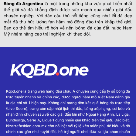
Bóng đá Argentina
là một trong những khu vực phát triển nhất
thế giới và đã khẳng định được sức mạnh qua nhiều giải đấu
chuyên nghiệp. Với dàn cầu thủ nổi tiếng cũng như lối đá đẹp
mắt đã thu hút lượng fan hâm mộ đông đảo trên khắp thế giới.
Bạn có thể tìm hiểu rõ hơn về nền bóng đá của đất nước Nam
Mỹ nhằm nâng cao trải nghiệm khi theo dõi.
Kqbd.one là trang web hàng đầu châu Á chuyên cung cấp tỷ số bóng đá
trực tuyến nhanh và chính xác, được người hâm mộ Việt Nam đánh giá
là địa chỉ số 1 hiện nay. Không chỉ mang đến kết quả bóng đá trực tiếp
(Live Score), trang còn cập nhật lịch thi đấu, bảng xếp hạng, soi kèo và
nhận định chuyên sâu về các giải đấu lớn như Ngoại Hạng Anh, La Liga,
Bundesliga, Serie A, Ligue 1 cùng nhiều giải khác trên thế giới. Đặc biệt,
bizarrefashion.com.mx còn nổi bật với tỷ lệ kèo miễn phí, dễ hiểu và độ
chính xác gần như tuyệt đối, hỗ trợ người chơi đưa ra lựa chọn chuẩn