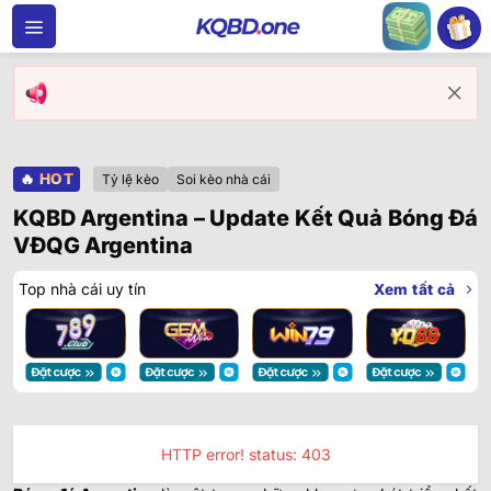
Bỏ
qua
nội
dung
🔥
HOT
Tỷ lệ kèo
Soi kèo nhà cái
KQBD Argentina – Update Kết Quả Bóng Đá
VĐQG Argentina
Top nhà cái uy tín
Xem tất cả
HTTP error! status: 403