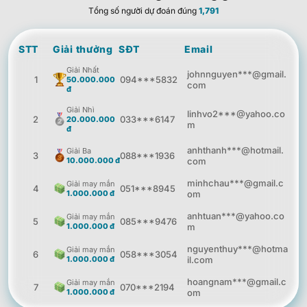
Tổng số người dự đoán đúng
1,791
STT
Giải thưởng
SĐT
Email
Giải Nhất
johnnguyen***@gmail.
1
094***5832
50.000.000
com
đ
Giải Nhì
linhvo2***@yahoo.co
2
033***6147
20.000.000
m
đ
anhthanh***@hotmail.
Giải Ba
3
088***1936
10.000.000 đ
com
minhchau***@gmail.c
Giải may mắn
4
051***8945
1.000.000 đ
om
anhtuan***@yahoo.co
Giải may mắn
5
085***9476
1.000.000 đ
m
nguyenthuy***@hotma
Giải may mắn
6
058***3054
1.000.000 đ
il.com
hoangnam***@gmail.c
Giải may mắn
7
070***2194
1.000.000 đ
om