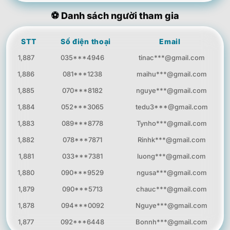
thanhhoa***@yahoo.c
Giải may mắn
8
073***1587
1.000.000 đ
om
⚽ Danh sách người tham gia
minhson***@hotmail.c
Giải may mắn
9
098***2074
1.000.000 đ
om
STT
Số điện thoại
Email
Giải may mắn
1,887
035***4946
tinac***@gmail.com
10
097***5681
ducanh***@gmail.com
1.000.000 đ
1,886
081***1238
maihu***@gmail.com
vanhung***@yahoo.co
Giải may mắn
11
086***2790
1.000.000 đ
m
1,885
070***8182
nguye***@gmail.com
nguyenquang***@hot
Giải may mắn
12
094***2159
1,884
052***3065
tedu3***@gmail.com
1.000.000 đ
mail.com
1,883
089***8778
Tynho***@gmail.com
Giải may mắn
13
078***1032
linhhoa***@gmail.com
1.000.000 đ
1,882
078***7871
Rinhk***@gmail.com
phongnguyen***@yah
Giải may mắn
14
072***1953
1,881
033***7381
luong***@gmail.com
1.000.000 đ
oo.com
1,880
090***9529
ngusa***@gmail.com
hongmai***@hotmail.c
Giải may mắn
15
074***9320
1.000.000 đ
om
1,879
090***5713
chauc***@gmail.com
cuongpham***@gmail.
Giải may mắn
16
092***9138
1,878
094***0092
Nguye***@gmail.com
1.000.000 đ
com
1,877
092***6448
Bonnh***@gmail.com
kimthanh***@yahoo.c
Giải may mắn
17
058***7910