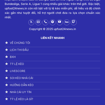
1,862
044***3233
Gffdd***@gmail.com
Bundesliga, Serie A, Ligue 1 cùng nhiều giải khác trên thế giới. Đặc biệt,
upfast24news.in còn nổi bật với tỷ lệ kèo miễn phí, dễ hiểu và độ chính
1,861
098***1622
trung***@gmail.com
xác gần như tuyệt đối, hỗ trợ người chơi đưa ra lựa chọn chuẩn xác
nhất.
1,860
090***5069
trant***@gmail.com
1,859
039***5425
nguye***@gmail.com
Copyright © 2025 upfast24news.in
1,858
098***0596
nhanm***@gmail.com
LIÊN KẾT NHANH
1,857
077***4641
phatl***@gmail.com
VỀ CHÚNG TÔI
1,856
097***2064
Gauga***@gmail.com
LỊCH THI ĐẤU
1,855
078***5914
tuyen***@gmail.com
BXH
1,854
079***9752
muabu***@gmail.com
TỶ LỆ KÈO
LIVESCORE
1,853
081***4569
votuo***@gmail.com
SOI KÈO NHÀ CÁI
1,852
036***1350
minht***@gmail.com
HƯỚNG DẪN KÈO
1,851
037***7030
nghia***@gmail.com
NHÀ CÁI UY TÍN
1,850
076***2278
hn636***@gmail.com
TỶ LỆ KÈO LÀ GÌ?
1,849
032***7692
doduy***@gmail.com