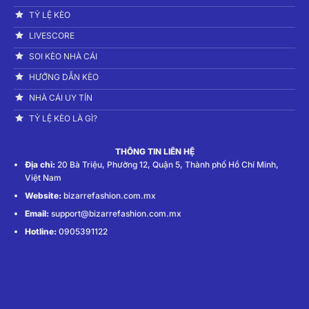
TỶ LỆ KÈO
LIVESCORE
SOI KÈO NHÀ CÁI
HƯỚNG DẪN KÈO
NHÀ CÁI UY TÍN
TỶ LỆ KÈO LÀ GÌ?
THÔNG TIN LIÊN HỆ
Địa chỉ:
20 Bà Triệu, Phường 12, Quận 5, Thành phố Hồ Chí Minh,
Việt Nam
Website:
bizarrefashion.com.mx
Email:
support@bizarrefashion.com.mx
Hotline:
0905391122