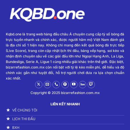
Kqbd.one là trang web hàng đầu châu Á chuyên cung cấp tỷ số bóng đá
trực tuyến nhanh và chính xác, được người hâm mộ Việt Nam đánh giá
là địa chỉ số 1 hiện nay. Không chỉ mang đến kết quả bóng đá trực tiếp
(Live Score), trang còn cập nhật lịch thi đấu, bảng xếp hạng, soi kèo và
nhận định chuyên sâu về các giải đấu lớn như Ngoại Hạng Anh, La Liga,
Bundesliga, Serie A, Ligue 1 cùng nhiều giải khác trên thế giới. Đặc biệt,
bizarrefashion.com.mx còn nổi bật với tỷ lệ kèo miễn phí, dễ hiểu và độ
chính xác gần như tuyệt đối, hỗ trợ người chơi đưa ra lựa chọn chuẩn
xác nhất.
Copyright © 2025 bizarrefashion.com.mx
LIÊN KẾT NHANH
VỀ CHÚNG TÔI
LỊCH THI ĐẤU
BXH