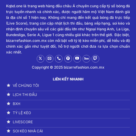
Kqbd.one là trang web hàng đầu châu Á chuyên cung cấp tỷ số bóng đá
trực tuyến nhanh và chính xác, được người hâm mộ Việt Nam đánh giá
là địa chỉ số 1 hiện nay. Không chỉ mang đến kết quả bóng đá trực tiếp
(Live Score), trang còn cập nhật lịch thi đấu, bảng xếp hạng, soi kèo và
nhận định chuyên sâu về các giải đấu lớn như Ngoại Hạng Anh, La Liga,
Bundesliga, Serie A, Ligue 1 cùng nhiều giải khác trên thế giới. Đặc biệt,
bizarrefashion.com.mx còn nổi bật với tỷ lệ kèo miễn phí, dễ hiểu và độ
chính xác gần như tuyệt đối, hỗ trợ người chơi đưa ra lựa chọn chuẩn
xác nhất.
Copyright © 2025 bizarrefashion.com.mx
LIÊN KẾT NHANH
VỀ CHÚNG TÔI
LỊCH THI ĐẤU
BXH
TỶ LỆ KÈO
LIVESCORE
SOI KÈO NHÀ CÁI