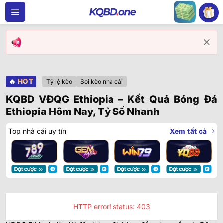
Bỏ
qua
nội
dung
🔥
HOT
Tỷ lệ kèo
Soi kèo nhà cái
KQBD VĐQG
Ethiopia – Kết Quả Bóng Đá
Ethiopia Hôm Nay, Tỷ Số Nhanh
Top nhà cái uy tín
Xem tất cả
HTTP error! status: 403