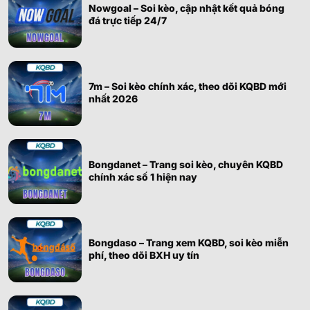
Nowgoal – Soi kèo, cập nhật kết quả bóng
đá trực tiếp 24/7
7m – Soi kèo chính xác, theo dõi KQBD mới
nhất 2026
Bongdanet – Trang soi kèo, chuyên KQBD
chính xác số 1 hiện nay
Bongdaso – Trang xem KQBD, soi kèo miễn
phí, theo dõi BXH uy tín