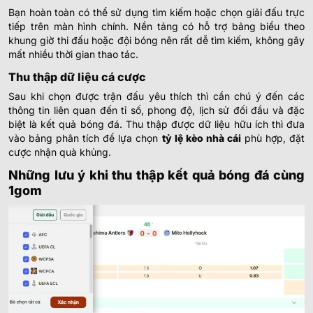
Bạn hoàn toàn có thể sử dụng tìm kiếm hoặc chọn giải đấu trực
tiếp trên màn hình chính. Nền tảng có hỗ trợ bảng biểu theo
khung giờ thi đấu hoặc đội bóng nên rất dễ tìm kiếm, không gây
mất nhiều thời gian thao tác.
Thu thập dữ liệu cá cược
Sau khi chọn được trận đấu yêu thích thì cần chú ý đến các
thông tin liên quan đến tỉ số, phong độ, lịch sử đối đầu và đặc
biệt là kết quả bóng đá. Thu thập được dữ liệu hữu ích thì đưa
vào bảng phân tích để lựa chọn
tỷ lệ kèo nhà cái
phù hợp, đặt
cược nhận quà khủng.
Những lưu ý khi thu thập kết quả bóng đá cùng
1gom