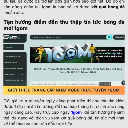
dữ liệu cá cược đã trở lên đơn giản hơn bao giờ hết. Do đó chỉ
cần dừng chân tại 1gom là bạn sẽ có được
kết quả bóng đá
chuẩn xác.
Tận hưởng điểm đến thu thập tin tức bóng đá
mới 1gom
Giới giải trí trực tuyến ngày càng phát triển thì nhu cầu tìm kiếm
được 1 địa chỉ đủ tin tưởng để thu thập thông tin chính xác cũng
ngày càng cao. Hãy truy cập ngay
1gom
để tận hưởng hệ sinh
thái đa dạng với dịch vụ xem kết quả bóng đá, tin tức mới nhất
về thể thao và các trận đấu trực tiếp.