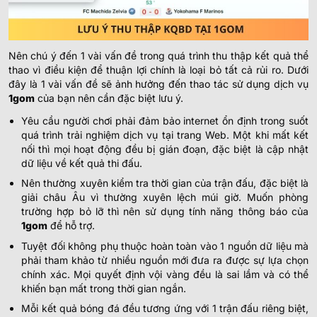
Nên chú ý đến 1 vài vấn đề trong quá trình thu thập kết quả thể
thao vì điều kiện để thuận lợi chính là loại bỏ tất cả rủi ro. Dưới
đây là 1 vài vấn đề sẽ ảnh hưởng đến thao tác sử dụng dịch vụ
1gom
của bạn nên cần đặc biệt lưu ý.
Yêu cầu người chơi phải đảm bảo internet ổn định trong suốt
quá trình trải nghiệm dịch vụ tại trang Web. Một khi mất kết
nối thì mọi hoạt động đều bị gián đoạn, đặc biệt là cập nhật
dữ liệu về kết quả thi đấu.
Nên thường xuyên kiểm tra thời gian của trận đấu, đặc biệt là
giải châu Âu vì thường xuyên lệch múi giờ. Muốn phòng
trường hợp bỏ lỡ thì nên sử dụng tính năng thông báo của
1gom
để hỗ trợ.
Tuyệt đối không phụ thuộc hoàn toàn vào 1 nguồn dữ liệu mà
phải tham khảo từ nhiều nguồn mới đưa ra được sự lựa chọn
chính xác. Mọi quyết định vội vàng đều là sai lầm và có thể
khiến bạn mất trong thời gian ngắn.
Mỗi kết quả bóng đá đều tương ứng với 1 trận đấu riêng biệt,