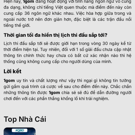
Hiện nay,
1gom
đang hoạt động với tính năng ngôn ngữ vô cùng
đa dạng, không chỉ tiếng Việt quen thuộc mà điểm đến này còn
cung cấp 36 ngôn ngữ khác nhau. Việc hòa hợp giữa trong và
ngoài nước trở nên đơn giản hơn, đặc biệt là các trận đấu nổi
tiếng thế giới.
Thời gian tối đa hiển thị lịch thi đấu sắp tới?
Lịch thi đấu sắp tới sẽ được giới hạn trong vòng 30 ngày kể từ
thời điểm hiện tại. Tuy nhiên, đối với 1 số giải đấu chưa cập nhật
thông tin chính thức hay chưa có bất cứ xác nhận nào thì hệ
thống cũng không cung cấp cho người dùng của mình.
Lời kết
1gom
uy tín và chất lượng như vậy thì ngại gì không tin tưởng
gửi gắm quá trình cá cược về sau cho điểm đến này. Chắc chắn
những thông tin được
1gom
chia sẻ sẽ đủ để dẫn đường người
chơi đến với các phần thắng khổng lồ khi trải nghiệm.
Top Nhà Cái