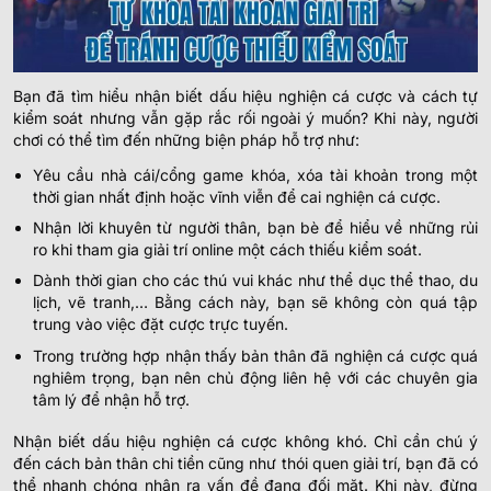
Bạn đã tìm hiểu nhận biết dấu hiệu nghiện cá cược và cách tự
kiểm soát nhưng vẫn gặp rắc rối ngoài ý muốn? Khi này, người
chơi có thể tìm đến những biện pháp hỗ trợ như:
Yêu cầu nhà cái/cổng game khóa, xóa tài khoản trong một
thời gian nhất định hoặc vĩnh viễn để cai nghiện cá cược.
Nhận lời khuyên từ người thân, bạn bè để hiểu về những rủi
ro khi tham gia giải trí online một cách thiếu kiểm soát.
Dành thời gian cho các thú vui khác như thể dục thể thao, du
lịch, vẽ tranh,… Bằng cách này, bạn sẽ không còn quá tập
trung vào việc đặt cược trực tuyến.
Trong trường hợp nhận thấy bản thân đã nghiện cá cược quá
nghiêm trọng, bạn nên chủ động liên hệ với các chuyên gia
tâm lý để nhận hỗ trợ.
Nhận biết dấu hiệu nghiện cá cược không khó. Chỉ cần chú ý
đến cách bản thân chi tiền cũng như thói quen giải trí, bạn đã có
thể nhanh chóng nhận ra vấn đề đang đối mặt. Khi này, đừng