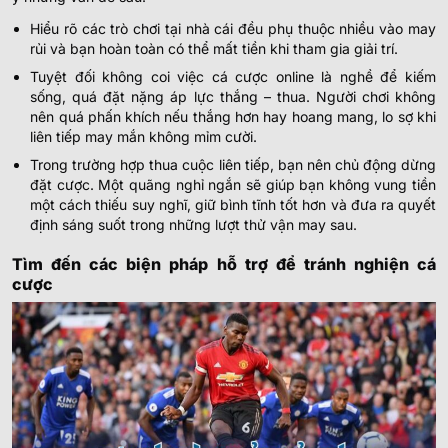
Hiểu rõ các trò chơi tại nhà cái đều phụ thuộc nhiều vào may
rủi và bạn hoàn toàn có thể mất tiền khi tham gia giải trí.
Tuyệt đối không coi việc cá cược online là nghề để kiếm
sống, quá đặt nặng áp lực thắng – thua. Người chơi không
nên quá phấn khích nếu thắng hơn hay hoang mang, lo sợ khi
liên tiếp may mắn không mỉm cười.
Trong trường hợp thua cuộc liên tiếp, bạn nên chủ động dừng
đặt cược. Một quãng nghỉ ngắn sẽ giúp bạn không vung tiền
một cách thiếu suy nghĩ, giữ bình tĩnh tốt hơn và đưa ra quyết
định sáng suốt trong những lượt thử vận may sau.
Tìm đến các biện pháp hỗ trợ để tránh nghiện cá
cược