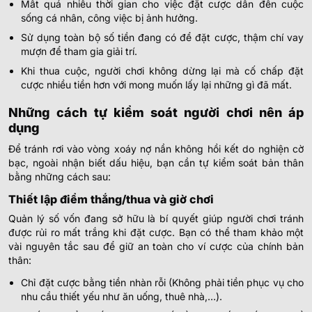
Mất quá nhiều thời gian cho việc đặt cược dẫn đến cuộc
sống cá nhân, công việc bị ảnh hưởng.
Sử dụng toàn bộ số tiền đang có để đặt cược, thậm chí vay
mượn để tham gia giải trí.
Khi thua cuộc, người chơi không dừng lại mà cố chấp đặt
cược nhiều tiền hơn với mong muốn lấy lại những gì đã mất.
Những cách tự kiểm soát người chơi nên áp
dụng
Để tránh rơi vào vòng xoáy nợ nần không hồi kết do nghiện cờ
bạc, ngoài nhận biết dấu hiệu, bạn cần tự kiểm soát bản thân
bằng những cách sau:
Thiết lập điểm thắng/thua và giờ chơi
Quản lý số vốn đang sở hữu là bí quyết giúp người chơi tránh
được rủi ro mất trắng khi đặt cược. Bạn có thể tham khảo một
vài nguyên tắc sau để giữ an toàn cho ví cược của chính bản
thân:
Chỉ đặt cược bằng tiền nhàn rỗi (Không phải tiền phục vụ cho
nhu cầu thiết yếu như ăn uống, thuê nhà,…).