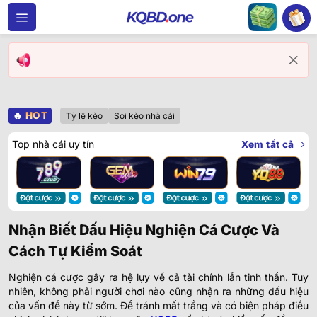
Bỏ
qua
nội
dung
🔥
HOT
Tỷ lệ kèo
Soi kèo nhà cái
Top nhà cái uy tín
Xem tất cả
Nhận Biết Dấu Hiệu Nghiện Cá Cược Và
Cách Tự Kiểm Soát
Nghiện cá cược gây ra hệ lụy về cả tài chính lẫn tinh thần. Tuy
nhiên, không phải người chơi nào cũng nhận ra những dấu hiệu
của vấn đề này từ sớm. Để tránh mất trắng và có biện pháp điều