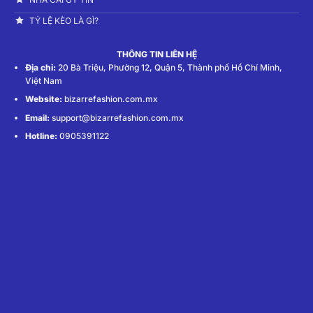
TỶ LỆ KÈO LÀ GÌ?
THÔNG TIN LIÊN HỆ
Địa chỉ:
20 Bà Triệu, Phường 12, Quận 5, Thành phố Hồ Chí Minh,
Việt Nam
Website:
bizarrefashion.com.mx
Email:
support@bizarrefashion.com.mx
Hotline:
0905391122