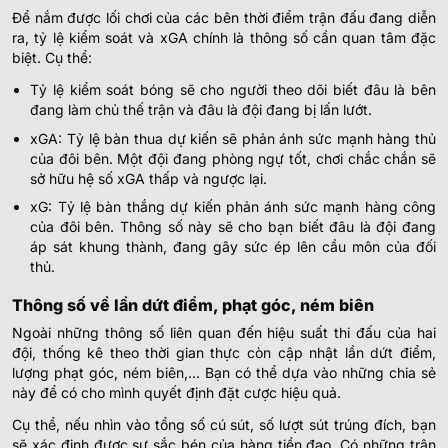
Để nắm được lối chơi của các bên thời điểm trận đấu đang diễn
ra, tỷ lệ kiểm soát và xGA chính là thông số cần quan tâm đặc
biệt. Cụ thể:
Tỷ lệ kiểm soát bóng sẽ cho người theo dõi biết đâu là bên
đang làm chủ thế trận và đâu là đội đang bị lấn lướt.
xGA: Tỷ lệ bàn thua dự kiến sẽ phản ánh sức mạnh hàng thủ
của đôi bên. Một đội đang phòng ngự tốt, chơi chắc chắn sẽ
sở hữu hệ số xGA thấp và ngược lại.
xG: Tỷ lệ bàn thắng dự kiến phản ánh sức mạnh hàng công
của đôi bên. Thông số này sẽ cho bạn biết đâu là đội đang
áp sát khung thành, đang gây sức ép lên cầu môn của đối
thủ.
Thông số về lần dứt điểm, phạt góc, ném biên
Ngoài những thông số liên quan đến hiệu suất thi đấu của hai
đội, thống kê theo thời gian thực còn cập nhật lần dứt điểm,
lượng phạt góc, ném biên,… Bạn có thể dựa vào những chia sẻ
này để có cho mình quyết định đặt cược hiệu quả.
Cụ thể, nếu nhìn vào tổng số cú sút, số lượt sút trúng đích, bạn
sẽ xác định được sự sắc bén của hàng tiền đạo. Có những trận