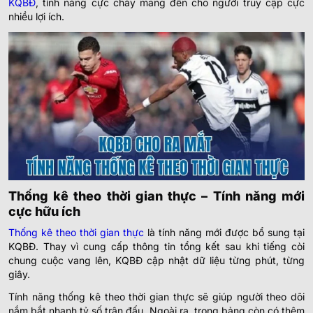
KQBĐ
, tính năng cực cháy mang đến cho người truy cập cực
nhiều lợi ích.
Thống kê theo thời gian thực – Tính năng mới
cực hữu ích
Thống kê theo thời gian thực
là tính năng mới được bổ sung tại
KQBĐ. Thay vì cung cấp thông tin tổng kết sau khi tiếng còi
chung cuộc vang lên, KQBĐ cập nhật dữ liệu từng phút, từng
giây.
Tính năng thống kê theo thời gian thực sẽ giúp người theo dõi
nắm bắt nhanh tỷ số trận đấu. Ngoài ra, trong bảng còn có thêm