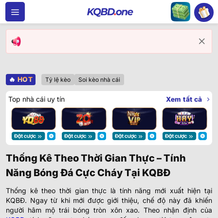
Bỏ
qua
nội
dung
🔥
HOT
Tỷ lệ kèo
Soi kèo nhà cái
Top nhà cái uy tín
Xem tất cả
Thống Kê Theo Thời Gian Thực – Tính
Năng Bóng Đá Cực Cháy Tại KQBĐ
Thống kê theo thời gian thực là tính năng mới xuất hiện tại
KQBĐ. Ngay từ khi mới được giới thiệu, chế độ này đã khiến
người hâm mộ trái bóng tròn xôn xao. Theo nhận định của