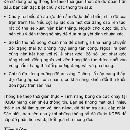
Để sử dụng bảng thống kê theo thời gian thực để dự đoán trận
đấu, bạn cần đặc biệt chú ý các thông tin sau:
Chú ý tới biểu đồ áp lực để nắm được diễn biến, nhịp độ của
trận tranh tài. Nếu cột áp lực của một đội dâng cao liên tục,
rất có thể sẽ xuất hiện bàn thắng. Người chơi cược tài, xỉu
nên chú ý đến thông số này để đưa ra quyết định chuẩn xác.
Số lần thu hồi bóng ở sân nhà để đánh giá khả năng chuyển
đổi trạng thái từ phòng ngự sang tấn công. Ngoài ra bạn
cũng nên kết hợp với tỷ lệ phạt góc. Bởi số lượt phạt góc
tăng nhanh đồng nghĩa với việc bóng liên tục được nhồi vào
vòng cấm, hàng thủ đối phương đang vất vả phá bóng.
Chỉ số đo lường cường độ pessing: Thông số này càng thấp,
đội đang áp sát cực nhanh, có khả năng khiến đối thủ khốn
đốn ngay trên sân nhà.
Thống kê theo thời gian thực – Tính năng bóng đá cực cháy tại
KQBĐ mang đến nhiều thông tin. Bạn sẽ không mất quá nhiều
thời gian để làm quen với tính năng, dễ dàng tra cứu, cập nhật.
Đặc biệt, bạn nên chú ý tới những thông số đã được KQBĐ đề
cập để phân tích và đạt kết quả như mong đợi.