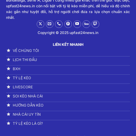
Bundesliga, Serie A, Ligue 1 cùng nhiều giải khác trên thế giới. Đặc biệt,
upfast24news.in còn nổi bật với tỷ lệ kèo miễn phí, dễ hiểu và độ chính
xác gần như tuyệt đối, hỗ trợ người chơi đưa ra lựa chọn chuẩn xác
nhất.
Copyright © 2025 upfast24news.in
LIÊN KẾT NHANH
VỀ CHÚNG TÔI
LỊCH THI ĐẤU
BXH
TỶ LỆ KÈO
LIVESCORE
SOI KÈO NHÀ CÁI
HƯỚNG DẪN KÈO
NHÀ CÁI UY TÍN
TỶ LỆ KÈO LÀ GÌ?