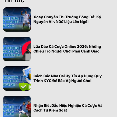
Tin tức
Xoay Chuyển Thị Trường Bóng Đá: Kỷ
Nguyên AI và Dữ Liệu Lên Ngôi
Lừa Đảo Cá Cược Online 2026: Những
Chiêu Trò Người Chơi Phải Cảnh Giác
Cách Các Nhà Cái Uy Tín Áp Dụng Quy
Trình KYC Để Bảo Vệ Người Chơi
Nhận Biết Dấu Hiệu Nghiện Cá Cược Và
Cách Tự Kiểm Soát