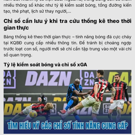
nhiều thông số khác như tỷ lệ kiểm soát bóng, tổng đường kiến
tạo, thẻ phạt, lịch sử thay người,…
Chỉ số cần lưu ý khi tra cứu thống kê theo thời
gian thực
Bảng thống kê theo thời gian thực – tính năng bóng đá cực cháy
tại KQBĐ cung cấp nhiều thông tin. Để tránh bị choáng ngợp
trước loạt con số, người mới sẽ chỉ cần tập trung vào một vài chỉ
số quan trọng.
Tỷ lệ kiểm soát bóng và chỉ số xGA