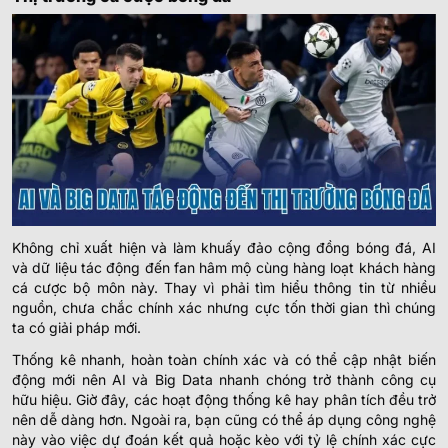
Không chỉ xuất hiện và làm khuấy đảo cộng đồng bóng đá, AI
và dữ liệu tác động đến fan hâm mộ cùng hàng loạt khách hàng
cá cược bộ môn này. Thay vì phải tìm hiểu thông tin từ nhiều
nguồn, chưa chắc chính xác nhưng cực tốn thời gian thì chúng
ta có giải pháp mới.
Thống kê nhanh, hoàn toàn chính xác và có thể cập nhật biến
động mới nên AI và Big Data nhanh chóng trở thành công cụ
hữu hiệu. Giờ đây, các hoạt động thống kê hay phân tích đều trở
nên dễ dàng hơn. Ngoài ra, bạn cũng có thể áp dụng công nghệ
này vào việc dự đoán kết quả hoặc kèo với tỷ lệ chính xác cực