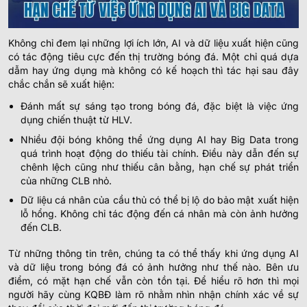
Không chỉ đem lại những lợi ích lớn, AI và dữ liệu xuất hiện cũng
có tác động tiêu cực đến thị trường bóng đá. Một chỉ quá dựa
dẫm hay ứng dụng mà không có kế hoạch thì tác hại sau đây
chắc chắn sẽ xuất hiện:
Đánh mất sự sáng tạo trong bóng đá, đặc biệt là việc ứng
dụng chiến thuật từ HLV.
Nhiều đội bóng không thể ứng dụng AI hay Big Data trong
quá trình hoạt động do thiếu tài chính. Điều này dẫn đến sự
chênh lệch cũng như thiếu cân bằng, hạn chế sự phát triển
của những CLB nhỏ.
Dữ liệu cá nhân của cầu thủ có thể bị lộ do bảo mật xuất hiện
lỗ hổng. Không chỉ tác động đến cá nhân mà còn ảnh hưởng
đến CLB.
Từ những thông tin trên, chúng ta có thể thấy khi ứng dụng AI
và dữ liệu trong bóng đá có ảnh hưởng như thế nào. Bên ưu
điểm, có mặt hạn chế vẫn còn tồn tại. Để hiểu rõ hơn thì mọi
người hãy cùng KQBĐ làm rõ nhằm nhìn nhận chính xác về sự