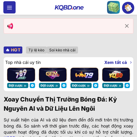
Bỏ
qua
nội
dung
🔥
HOT
Tỷ lệ kèo
Soi kèo nhà cái
Top nhà cái uy tín
Xem tất cả
Xoay Chuyển Thị Trường Bóng Đá: Kỷ
Nguyên AI và Dữ Liệu Lên Ngôi
Sự xuất hiện của AI và dữ liệu đem đến đổi mới trên thị trường
bóng đá. So sánh với thời gian trước đây, các hoạt động xoay
quanh hoạt động đã được tối ưu khi có sự hỗ trợ chất lượng.