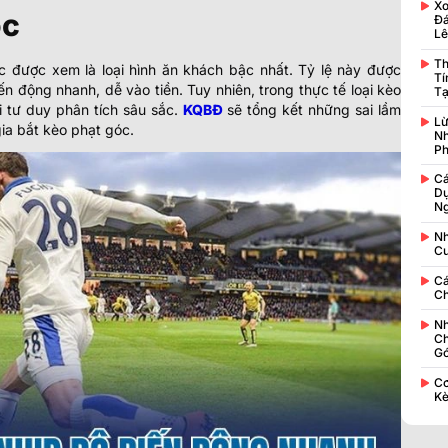
Xo
óc
Đá
Lê
Th
c được xem là loại hình ăn khách bậc nhất. Tỷ lệ này được
Tí
n động nhanh, dễ vào tiền. Tuy nhiên, trong thực tế loại kèo
Tạ
ải tư duy phân tích sâu sắc.
KQBĐ
sẽ tổng kết những sai lầm
Lừ
gia bắt kèo phạt góc.
Nh
Ph
Cá
Dụ
Ng
Nh
Cư
Cá
Ch
Nh
Ch
G
Cơ
Kè