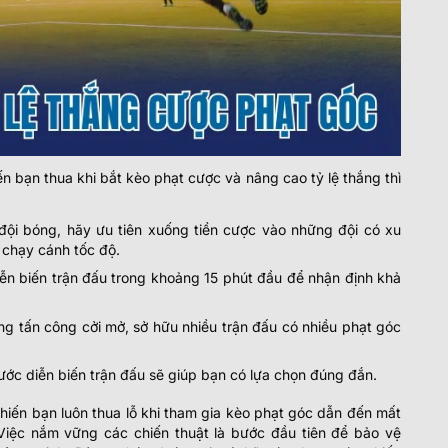
 bạn thua khi bắt kèo phạt cược và nâng cao tỷ lệ thắng thì
 đội bóng, hãy ưu tiên xuống tiền cược vào những đội có xu
 chạy cánh tốc độ.
iễn biến trận đấu trong khoảng 15 phút đầu để nhận định khả
ng tấn công cởi mở, sở hữu nhiều trận đấu có nhiều phạt góc
ước diễn biến trận đấu sẽ giúp bạn có lựa chọn đúng đắn.
khiến bạn luôn thua lỗ khi tham gia kèo phạt góc dẫn đến mất
. Việc nắm vững các chiến thuật là bước đầu tiên để bảo vệ