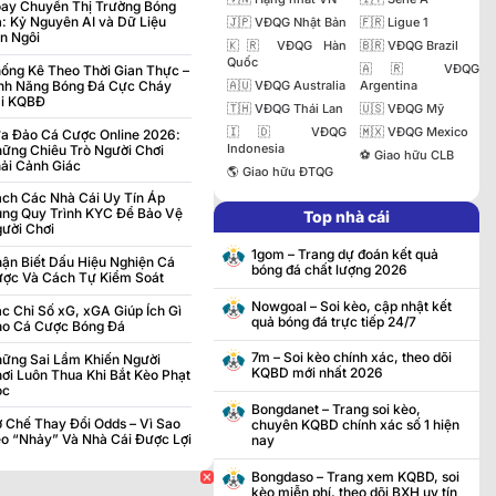
ay Chuyển Thị Trường Bóng
: Kỷ Nguyên AI và Dữ Liệu
🇯🇵 VĐQG Nhật Bản
🇫🇷 Ligue 1
n Ngôi
🇰🇷 VĐQG Hàn
🇧🇷 VĐQG Brazil
Quốc
🇦🇷 VĐQG
ống Kê Theo Thời Gian Thực –
nh Năng Bóng Đá Cực Cháy
🇦🇺 VĐQG Australia
Argentina
i KQBĐ
🇹🇭 VĐQG Thái Lan
🇺🇸 VĐQG Mỹ
🇮🇩 VĐQG
🇲🇽 VĐQG Mexico
a Đảo Cá Cược Online 2026:
Indonesia
ững Chiêu Trò Người Chơi
⚽️ Giao hữu CLB
ải Cảnh Giác
🌎 Giao hữu ĐTQG
ch Các Nhà Cái Uy Tín Áp
ng Quy Trình KYC Để Bảo Vệ
Top nhà cái
ười Chơi
1gom – Trang dự đoán kết quả
ận Biết Dấu Hiệu Nghiện Cá
bóng đá chất lượng 2026
ợc Và Cách Tự Kiểm Soát
Nowgoal – Soi kèo, cập nhật kết
c Chỉ Số xG, xGA Giúp Ích Gì
quả bóng đá trực tiếp 24/7
o Cá Cược Bóng Đá
7m – Soi kèo chính xác, theo dõi
ững Sai Lầm Khiến Người
KQBD mới nhất 2026
ơi Luôn Thua Khi Bắt Kèo Phạt
óc
Bongdanet – Trang soi kèo,
 Chế Thay Đổi Odds – Vì Sao
chuyên KQBD chính xác số 1 hiện
o “Nhảy” Và Nhà Cái Được Lợi
nay
Bongdaso – Trang xem KQBD, soi
kèo miễn phí, theo dõi BXH uy tín