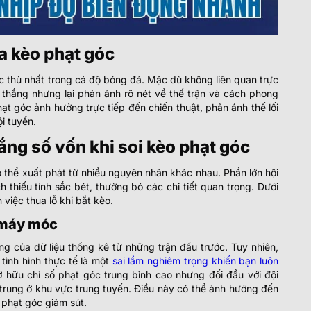
a kèo phạt góc
c thù nhất trong cá độ bóng đá. Mặc dù không liên quan trực
 thắng nhưng lại phản ảnh rõ nét về thế trận và cách phong
hạt góc ảnh hưởng trực tiếp đến chiến thuật, phản ánh thế lối
ội tuyển.
ắng số vốn khi soi kèo phạt góc
 thể xuất phát từ nhiều nguyên nhân khác nhau. Phần lớn hội
h thiếu tính sắc bét, thường bỏ các chi tiết quan trọng. Dưới
việc thua lỗ khi bắt kèo.
 máy móc
g của dữ liệu thống kê từ những trận đấu trước. Tuy nhiên,
ình hình thực tế là một
sai lầm nghiêm trọng khiến bạn luôn
ở hữu chỉ số phạt góc trung bình cao nhưng đối đầu với đội
rung ở khu vực trung tuyến. Điều này có thể ảnh hưởng đến
 phạt góc giảm sút.