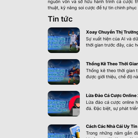
nguồn vốn và sở hữu hành trình cá cược 
thuật, kỹ năng soi cược để tự tin chinh phục
Tin tức
Xoay Chuyển Thị Trường
Sự xuất hiện của AI và dữ
thời gian trước đây, các
Thống Kê Theo Thời Gia
Thống kê theo thời gian 
được giới thiệu, chế độ n
Lừa Đảo Cá Cược Online 
Lừa đảo cá cược online h
đá. Đặc biệt, sự phát tri
Cách Các Nhà Cái Uy Tí
Trong những năm gần đâ