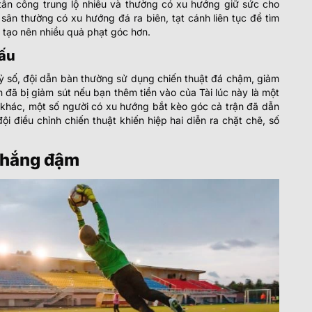
ấn công trung lộ nhiều và thường có xu hướng giữ sức cho
 sân thường có xu hướng đá ra biên, tạt cánh liên tục để tìm
 tạo nên nhiều quả phạt góc hơn.
đấu
tỷ số, đội dẫn bàn thường sử dụng chiến thuật đá chậm, giảm
n đã bị giảm sút nếu bạn thêm tiền vào của Tài lúc này là một
c khác, một số người có xu hướng bắt kèo góc cả trận đã dẫn
ội điều chỉnh chiến thuật khiến hiệp hai diễn ra chặt chẽ, số
 thắng đậm