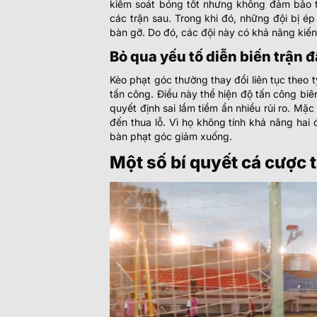
kiểm soát bóng tốt nhưng không đảm bảo t
các trận sau. Trong khi đó, những đội bị ép
bàn gỡ. Do đó, các đội này có khả năng kiến
Bỏ qua yếu tố diễn biến trận 
Kèo phạt góc thường thay đổi liên tục theo 
tấn công. Điều này thể hiện độ tấn công biê
quyết định sai lầm tiềm ẩn nhiều rủi ro. Mặ
đến thua lỗ. Vì họ không tính khả năng hai đ
bàn phạt góc giảm xuống.
Một số bí quyết cá cược