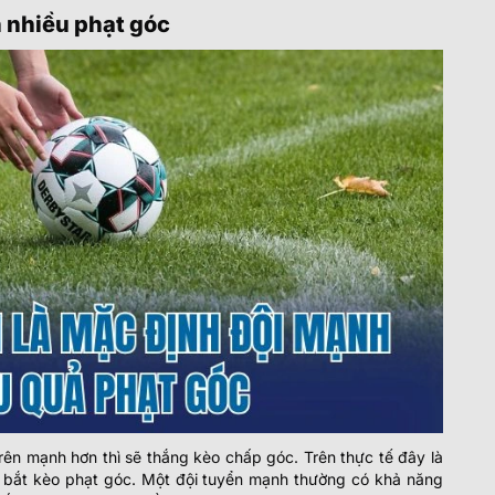
 nhiều phạt góc
rên mạnh hơn thì sẽ thắng kèo chấp góc. Trên thực tế đây là
hi bắt kèo phạt góc. Một đội tuyển mạnh thường có khả năng