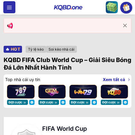
Bỏ
qua
nội
dung
🔥
HOT
Tỷ lệ kèo
Soi kèo nhà cái
KQBD FIFA Club World Cup – Giải Siêu Bóng
Đá Lớn Nhất Hành Tinh
Top nhà cái uy tín
Xem tất cả
FIFA World Cup