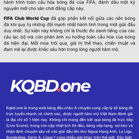
hành trình toàn cầu hóa bóng đá của FIFA, đánh dấu một kỷ
nguyên mới cho sân chơi đẳng cấp này.
FIFA Club World Cup
đã góp phần kết nối giữa các nền bóng
đá khi quy tụ những đội mạnh nhất hành tinh trong một giải đấu
duy nhất. Sự kiện này không chỉ là thước đo danh tiếng của các
câu lạc bộ mà còn phản ánh xu hướng toàn cầu hóa của bóng
đá hiện đại. Mỗi mùa trôi qua, giá trị thể thao, chiến thuật và
đam mê lại được khắc sâu hơn trong lòng người hâm mộ.
Kqbd.one là trang web hàng đầu châu Á chuyên cung cấp tỷ số bóng đá
trực tuyến nhanh và chính xác, được người hâm mộ Việt Nam đánh giá
là địa chỉ số 1 hiện nay. Không chỉ mang đến kết quả bóng đá trực tiếp
(Live Score), trang còn cập nhật lịch thi đấu, bảng xếp hạng, soi kèo và
nhận định chuyên sâu về các giải đấu lớn như Ngoại Hạng Anh, La Liga,
Bundesliga, Serie A, Ligue 1 cùng nhiều giải khác trên thế giới. Đặc biệt,