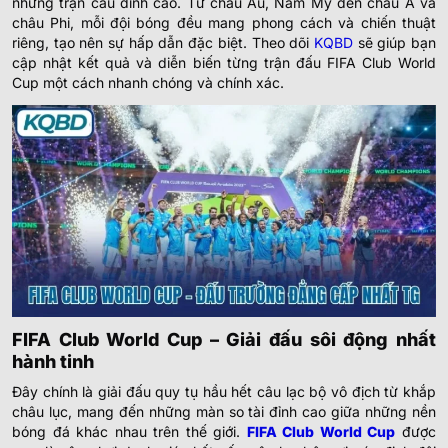
những trận cầu đỉnh cao. Từ châu Âu, Nam Mỹ đến châu Á và
châu Phi, mỗi đội bóng đều mang phong cách và chiến thuật
riêng, tạo nên sự hấp dẫn đặc biệt. Theo dõi
KQBD
sẽ giúp bạn
cập nhật kết quả và diễn biến từng trận đấu FIFA Club World
Cup một cách nhanh chóng và chính xác.
FIFA Club World Cup – Giải đấu sôi động nhất
hành tinh
Đây chính là giải đấu quy tụ hầu hết câu lạc bộ vô địch từ khắp
châu lục, mang đến những màn so tài đỉnh cao giữa những nền
bóng đá khác nhau trên thế giới.
FIFA Club World Cup
được