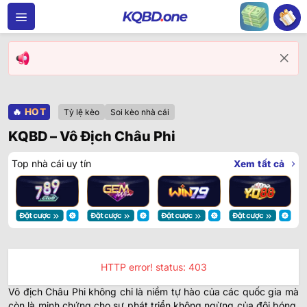
Bỏ
qua
nội
dung
🔥
HOT
Tỷ lệ kèo
Soi kèo nhà cái
KQBD – Vô Địch Châu Phi
Top nhà cái uy tín
Xem tất cả
HTTP error! status: 403
Vô địch Châu Phi không chỉ là niềm tự hào của các quốc gia mà
còn là minh chứng cho sự phát triển không ngừng của đội bóng,