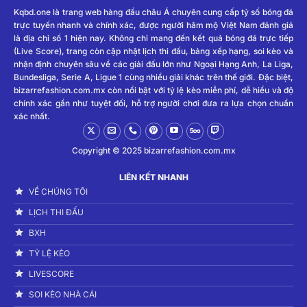
Kqbd.one là trang web hàng đầu châu Á chuyên cung cấp tỷ số bóng đá
trực tuyến nhanh và chính xác, được người hâm mộ Việt Nam đánh giá
là địa chỉ số 1 hiện nay. Không chỉ mang đến kết quả bóng đá trực tiếp
(Live Score), trang còn cập nhật lịch thi đấu, bảng xếp hạng, soi kèo và
nhận định chuyên sâu về các giải đấu lớn như Ngoại Hạng Anh, La Liga,
Bundesliga, Serie A, Ligue 1 cùng nhiều giải khác trên thế giới. Đặc biệt,
bizarrefashion.com.mx còn nổi bật với tỷ lệ kèo miễn phí, dễ hiểu và độ
chính xác gần như tuyệt đối, hỗ trợ người chơi đưa ra lựa chọn chuẩn
xác nhất.
Copyright © 2025 bizarrefashion.com.mx
LIÊN KẾT NHANH
VỀ CHÚNG TÔI
LỊCH THI ĐẤU
BXH
TỶ LỆ KÈO
LIVESCORE
SOI KÈO NHÀ CÁI