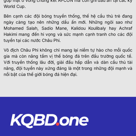
góp mặt ở vòng chung kết AFCON mà còn ghi dấu ấn tại các kỳ
World Cup.
Bên cạnh các đội bóng truyền thống, thế hệ cầu thủ trẻ đang
ngày càng tạo nên những dấu ấn mới. Những ngôi sao như
Mohamed Salah, Sadio Mane, Kalidou Koulibaly hay Achraf
Hakimi mang đến hi vọng và sức mạnh cạnh tranh cho các đội
tuyển tại các nước Châu Phi.
Vô địch Châu Phi không chỉ mang lại niềm tự hào cho mỗi quốc
gia mà còn nâng tầm vị thế bóng đá trên đấu trường quốc tế.
Với truyền thống lâu đời, giải đấu hấp dẫn và dàn cầu thủ tài
năng, đội tuyển này xứng đáng là một trong những đội mạnh và
nổi bật của thế giới bóng đá hiện đại.