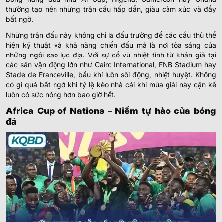
thường tạo nên những trận cầu hấp dẫn, giàu cảm xúc và đầy
bất ngờ.
Những trận đấu này không chỉ là đấu trường để các cầu thủ thể
hiện kỹ thuật và khả năng chiến đấu mà là nơi tỏa sáng của
những ngôi sao lục địa. Với sự cổ vũ nhiệt tình từ khán giả tại
các sân vận động lớn như Cairo International, FNB Stadium hay
Stade de Franceville, bầu khí luôn sôi động, nhiệt huyệt. Không
có gì quá bất ngờ khi tỷ lệ kèo nhà cái khi mùa giải này cận kề
luôn có sức nóng hơn bao giờ hết.
Africa Cup of Nations – Niềm tự hào của bóng
đá