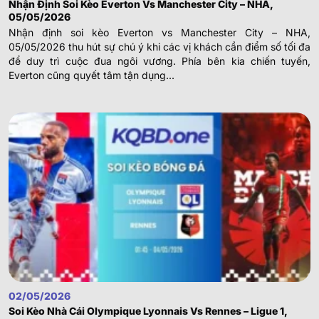
Nhận Định Soi Kèo Everton Vs Manchester City – NHA,
05/05/2026
Nhận định soi kèo Everton vs Manchester City – NHA,
05/05/2026 thu hút sự chú ý khi các vị khách cần điểm số tối đa
để duy trì cuộc đua ngôi vương. Phía bên kia chiến tuyến,
Everton cũng quyết tâm tận dụng...
02/05/2026
Soi Kèo Nhà Cái Olympique Lyonnais Vs Rennes – Ligue 1,