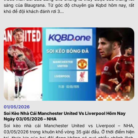
sáng của Blaugrana. Từ góc độ chuyên gia Kqbd hôm nay, rất
khó để đội khách đánh rơi 3...
01/05/2026
Soi Kèo Nhà Cái Manchester United Vs Liverpool Hôm Nay
Ngày 03/05/2026 – NHA
Soi kèo nhà cái Manchester United vs Liverpool – NHA,
03/05/2026 trong khuôn khổ vòng 35 giải đấu. Ở thời điểm hiện
tại, thực lực của hai đội đang không có quá nhiều chênh lệch,