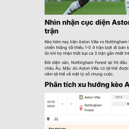
Nhìn nhận cục diện Aston
trận
Kèo hôm nay trận Aston Villa vs Nottingham F
chiến thắng tối thiểu 1-0 ở trận lượt đi bán
ổn khi họ nhận thất bại cả 3 trận gần nhất 
Đôi diện sân, Nottingham Forest lại thi đấu
châu Âu. Mặc dù Aston Villa có lợi thế được 
nắm lợi thế về mặt tỷ số chung cuộc.
Phân tích xu hướng kèo A