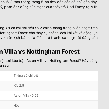
ì chuỗi 3 trận thắng trong 5 lần tiếp đón các đối thủ gần đây.
p lý, phản ánh đúng sức mạnh của thầy trò Unai Emery tại Villa
ằng khi cả hai đội đều có 2 chiến thắng trong 5 lần chạm trán
 Nottingham Forest cho thấy sự chênh lệch khi xét về động lực
ày khiến kịch bản chia điểm trở thành lựa chọn rất đáng cân
 Villa vs Nottingham Forest
ện soi kèo trận Aston Villa vs Nottingham Forest? Hãy cùng
u sau:
Thông số chi tiết
Xỉu 2.5
Aston Villa -0.25
Hòa