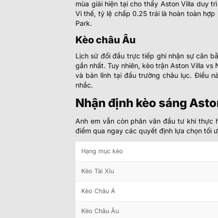
mùa giải hiện tại cho thấy Aston Villa duy tr
Vì thế, tỷ lệ chấp 0.25 trái là hoàn toàn hợ
Park.
Kèo châu Âu
Lịch sử đối đầu trực tiếp ghi nhận sự cân b
gần nhất. Tuy nhiên, kèo trận Aston Villa vs
và bản lĩnh tại đấu trường châu lục. Điều n
nhắc.
Nhận định kèo sáng Aston
Anh em vẫn còn phân vân đầu tư khi thực hi
điểm qua ngay các quyết định lựa chọn tối ư
Hạng mục kèo
Kèo Tài Xỉu
Kèo Châu Á
Kèo Châu Âu