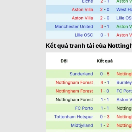
Kết quả tranh tài của Nottin