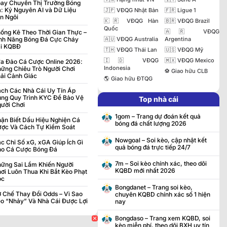
ay Chuyển Thị Trường Bóng
: Kỷ Nguyên AI và Dữ Liệu
🇯🇵 VĐQG Nhật Bản
🇫🇷 Ligue 1
n Ngôi
🇰🇷 VĐQG Hàn
🇧🇷 VĐQG Brazil
Quốc
🇦🇷 VĐQG
ống Kê Theo Thời Gian Thực –
nh Năng Bóng Đá Cực Cháy
🇦🇺 VĐQG Australia
Argentina
i KQBĐ
🇹🇭 VĐQG Thái Lan
🇺🇸 VĐQG Mỹ
🇮🇩 VĐQG
🇲🇽 VĐQG Mexico
a Đảo Cá Cược Online 2026:
Indonesia
ững Chiêu Trò Người Chơi
⚽️ Giao hữu CLB
ải Cảnh Giác
🌎 Giao hữu ĐTQG
ch Các Nhà Cái Uy Tín Áp
ng Quy Trình KYC Để Bảo Vệ
Top nhà cái
ười Chơi
1gom – Trang dự đoán kết quả
ận Biết Dấu Hiệu Nghiện Cá
bóng đá chất lượng 2026
ợc Và Cách Tự Kiểm Soát
Nowgoal – Soi kèo, cập nhật kết
c Chỉ Số xG, xGA Giúp Ích Gì
quả bóng đá trực tiếp 24/7
o Cá Cược Bóng Đá
7m – Soi kèo chính xác, theo dõi
ững Sai Lầm Khiến Người
KQBD mới nhất 2026
ơi Luôn Thua Khi Bắt Kèo Phạt
óc
Bongdanet – Trang soi kèo,
 Chế Thay Đổi Odds – Vì Sao
chuyên KQBD chính xác số 1 hiện
o “Nhảy” Và Nhà Cái Được Lợi
nay
Bongdaso – Trang xem KQBD, soi
kèo miễn phí, theo dõi BXH uy tín