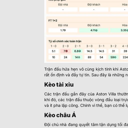
Trận đấu hứa hẹn vô cùng kịch tính khi Asto
rất ổn định và đầy tự tin. Sau đây là những 
Kèo tài xỉu
Các trận đấu gần đây của Aston Villa thườn
khi đó, các trận đấu thuộc vòng đấu loại tr
và ít pha lập công. Chính vì thế, bạn có thể
Kèo châu Á
Đội chủ nhà đang quyết tâm tận dụng tối đa 