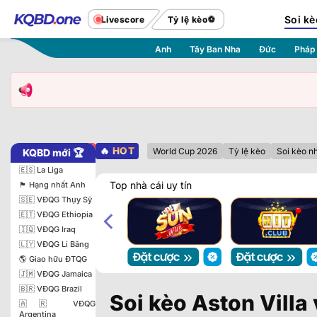
Bỏ
Soi kè
Livescore
Tỷ lệ kèo
qua
nội
Anh
Tây Ban Nha
Đức
Pháp
dung
🔥
HOT
World Cup 2026
Tỷ lệ kèo
Soi kèo n
KQBD mới 🏆
🇪🇸 La Liga
Top nhà cái uy tín
🏴󠁧󠁢󠁥󠁮󠁧󠁿 Hạng nhất Anh
🇸🇪 VĐQG Thụy Sỹ
🇪🇹 VĐQG Ethiopia
🇮🇶 VĐQG Iraq
🇱🇾 VĐQG Li Băng
🌎 Giao hữu ĐTQG
🇯🇲 VĐQG Jamaica
🇧🇷 VĐQG Brazil
Soi kèo Aston Villa
🇦🇷 VĐQG
Argentina