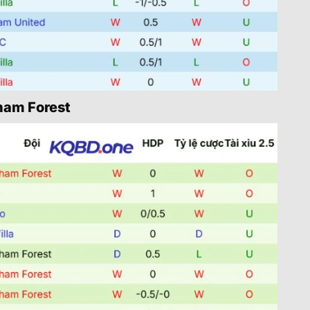
gham Forest