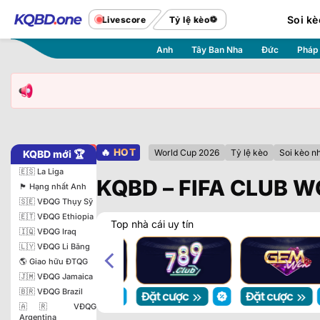
Bỏ
Soi kè
Livescore
Tỷ lệ kèo
qua
nội
Anh
Tây Ban Nha
Đức
Pháp
dung
🔥
HOT
World Cup 2026
Tỷ lệ kèo
Soi kèo n
KQBD mới 🏆
🇪🇸 La Liga
KQBD – FIFA CLUB W
🏴󠁧󠁢󠁥󠁮󠁧󠁿 Hạng nhất Anh
🇸🇪 VĐQG Thụy Sỹ
🇪🇹 VĐQG Ethiopia
Top nhà cái uy tín
🇮🇶 VĐQG Iraq
🇱🇾 VĐQG Li Băng
🌎 Giao hữu ĐTQG
🇯🇲 VĐQG Jamaica
🇧🇷 VĐQG Brazil
🇦🇷 VĐQG
Argentina