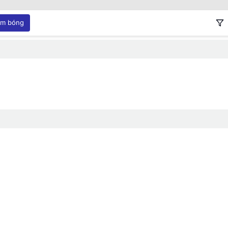
m bóng