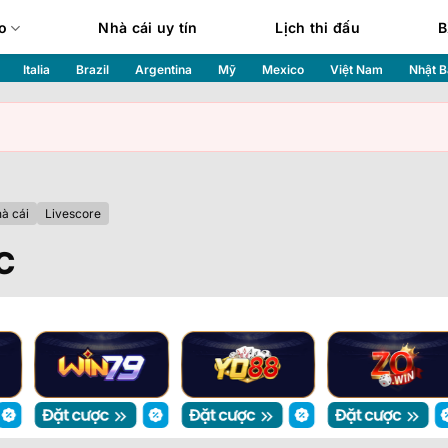
o
Nhà cái uy tín
Lịch thi đấu
Italia
Brazil
Argentina
Mỹ
Mexico
Việt Nam
Nhật B
hà cái
Livescore
C