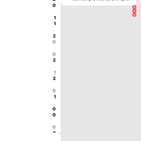
0
1
1
2
0
0
2
1
2
0
1
0
0
0
2