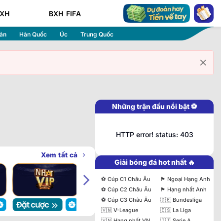
BXH
BXH FIFA
ản
Hàn Quốc
Úc
Trung Quốc
Những trận đấu nổi bật ⚽️
HTTP error! status: 403
Xem tất cả
Giải bóng đá hot nhất 🔥
⚽️ Cúp C1 Châu Âu
🏴󠁧󠁢󠁥󠁮󠁧󠁿 Ngoại Hạng Anh
⚽️ Cúp C2 Châu Âu
🏴󠁧󠁢󠁥󠁮󠁧󠁿 Hạng nhất Anh
⚽️ Cúp C3 Châu Âu
🇩🇪 Bundesliga
🇻🇳 V-League
🇪🇸 La Liga
🇻🇳 Hạng nhất VN
🇮🇹 Serie A