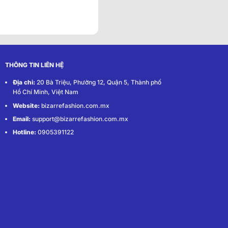
0
0
2
0
THÔNG TIN LIÊN HỆ
0
0
Địa chỉ:
20 Bà Triệu, Phường 12, Quận 5, Thành phố
Hồ Chí Minh, Việt Nam
0
0
Website:
bizarrefashion.com.mx
Email:
support@bizarrefashion.com.mx
0
Hotline:
0905391122
0
1
5
0
1
3
2