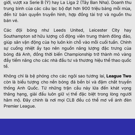
giới, vượt xa Serie B (Ý) hay La Liga 2 (Tây Ban Nha). Doanh thu
trung bình của các câu lạc bộ đạt hơn 900 triệu bảng mỗi mùa,
đến từ bản quyền truyền hình, hợp đồng tài trợ và nguồn thu
bán vé.
Các đội bóng như Leeds United, Leicester City hay
Southampton sở hữu lượng cổ động viên trung thành đông đảo,
giúp sân vận động của họ luôn kín chỗ vào mỗi cuối tuần. Chính
sự cuồng nhiệt ấy tạo nên nguồn năng lượng đặc trưng của
bóng đá Anh, đồng thời biến Championship trở thành mỏ vàng
đầy tiềm năng cho các nhà đầu tư và thương hiệu thể thao quốc
tế.
Không chỉ là bệ phóng cho các ngôi sao tương lai,
League Two
còn là biểu tượng cho nền bóng đá bền bỉ và đậm chất truyền
thống Anh Quốc. Từ những trận cầu nảy lửa đến khát vọng
thăng hạng, giải đấu luôn giữ vị thế đặc biệt trong lòng người
hâm mộ. Đây chính là nơi mọi CLB đều có thể mơ về ánh đèn
Premier League.