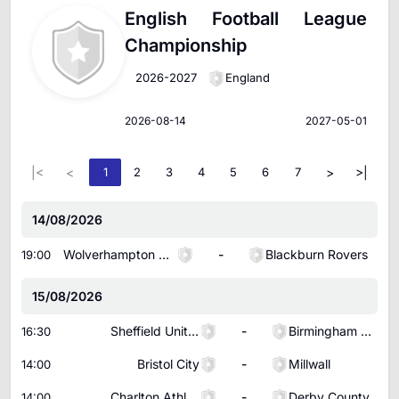
English Football League
Championship
England
2026-2027
2026-08-14
2027-05-01
|<
<
1
2
3
4
5
6
7
>
8
>|
9
1
14/08/2026
Wolverhampton Wanderers
-
Blackburn Rovers
19:00
15/08/2026
Sheffield United
-
Birmingham City
16:30
Bristol City
-
Millwall
14:00
Charlton Athletic
-
Derby County
14:00