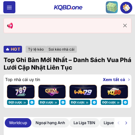
Bỏ
qua
nội
dung
🔥
HOT
Tỷ lệ kèo
Soi kèo nhà cái
Top Ghi Bàn Mới Nhất – Danh Sách Vua Phá
Lưới Cập Nhật Liên Tục
Top nhà cái uy tín
Xem tất cả
Worldcup
Ngoại hạng Anh
La Liga TBN
Ligue 1 Pháp