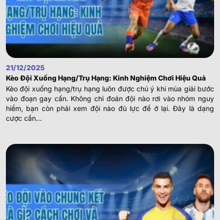
21/12/2025
Kèo Đội Xuống Hạng/Trụ Hạng: Kinh Nghiệm Chơi Hiệu Quả
Kèo đội xuống hạng/trụ hạng luôn được chú ý khi mùa giải bước
vào đoạn gay cấn. Không chỉ đoán đội nào rơi vào nhóm nguy
hiểm, bạn còn phải xem đội nào đủ lực để ở lại. Đây là dạng
cược cần...