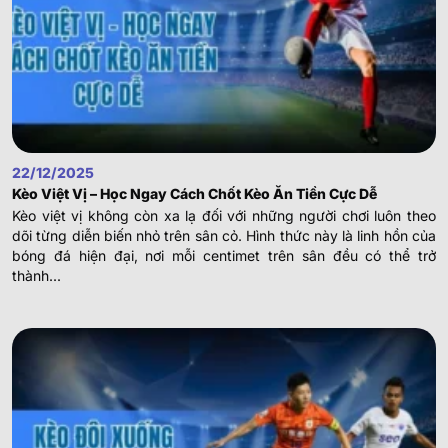
22/12/2025
Kèo Việt Vị – Học Ngay Cách Chốt Kèo Ăn Tiền Cực Dễ
Kèo việt vị không còn xa lạ đối với những người chơi luôn theo
dõi từng diễn biến nhỏ trên sân cỏ. Hình thức này là linh hồn của
bóng đá hiện đại, nơi mỗi centimet trên sân đều có thể trở
thành...