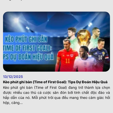
13/12/2025
Kèo phút ghi bàn (Time of First Goal): Tips Dự Đoán Hiệu Quả
Kèo phút ghi bàn (Time of First Goal) đang trở thành lựa chọn
được nhiều cao thủ cá cược săn đón bởi tính chất độc đáo và
hấp dẫn của nó. Mỗi phút trôi qua đều mang theo cảm giác hồi
hộp, căng...