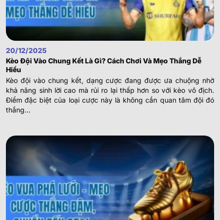
20/12/2025
Kèo Đội Vào Chung Kết Là Gì? Cách Chơi Và Mẹo Thắng Dễ
Hiểu
Kèo đội vào chung kết, dạng cược đang được ưa chuộng nhờ
khả năng sinh lời cao mà rủi ro lại thấp hơn so với kèo vô địch.
Điểm đặc biệt của loại cược này là không cần quan tâm đội đó
thắng...