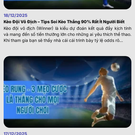
18/12/2025
Kèo Đội Vô Địch – Tips Soi Kèo Thắng 90% Rất Ít Người Biết
Kèo đội vô địch (Winner) là kiểu dự đoán kết quả đầy kịch tính
và mang đến số tiền thưởng lớn cho những ai yêu thích thể thao.
Khi tham gia bạn sẽ thấy nhà cái cái trình bày tỷ lệ odds rõ...
17/12/2025