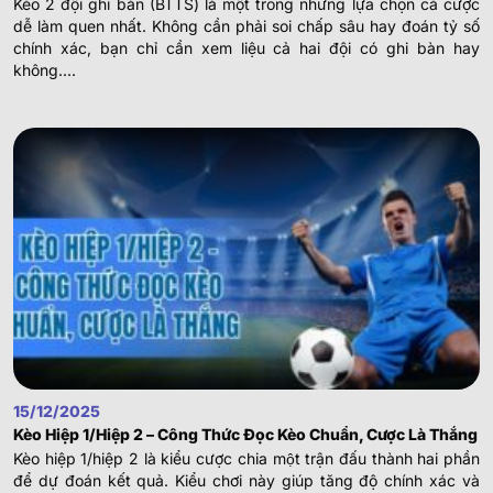
Kèo 2 đội ghi bàn (BTTS) là một trong những lựa chọn cá cược
dễ làm quen nhất. Không cần phải soi chấp sâu hay đoán tỷ số
chính xác, bạn chỉ cần xem liệu cả hai đội có ghi bàn hay
không....
15/12/2025
Kèo Hiệp 1/Hiệp 2 – Công Thức Đọc Kèo Chuẩn, Cược Là Thắng
Kèo hiệp 1/hiệp 2 là kiểu cược chia một trận đấu thành hai phần
để dự đoán kết quả. Kiểu chơi này giúp tăng độ chính xác và