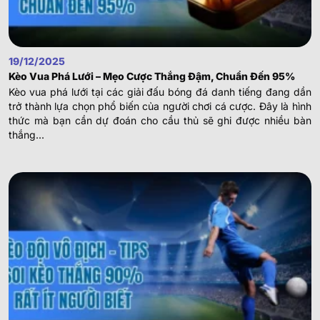
19/12/2025
Kèo Vua Phá Lưới – Mẹo Cược Thắng Đậm, Chuẩn Đến 95%
Kèo vua phá lưới tại các giải đấu bóng đá danh tiếng đang dần
trở thành lựa chọn phổ biến của người chơi cá cược. Đây là hình
thức mà bạn cần dự đoán cho cầu thủ sẽ ghi được nhiều bàn
thắng...