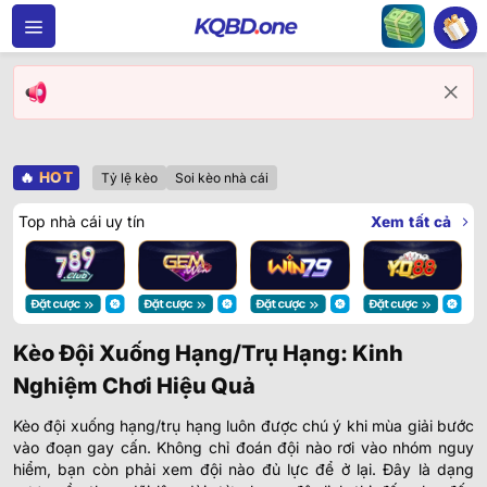
Bỏ
qua
nội
dung
🔥
HOT
Tỷ lệ kèo
Soi kèo nhà cái
Top nhà cái uy tín
Xem tất cả
Kèo Đội Xuống Hạng/Trụ Hạng: Kinh
Nghiệm Chơi Hiệu Quả
Kèo đội xuống hạng/trụ hạng luôn được chú ý khi mùa giải bước
vào đoạn gay cấn. Không chỉ đoán đội nào rơi vào nhóm nguy
hiểm, bạn còn phải xem đội nào đủ lực để ở lại. Đây là dạng