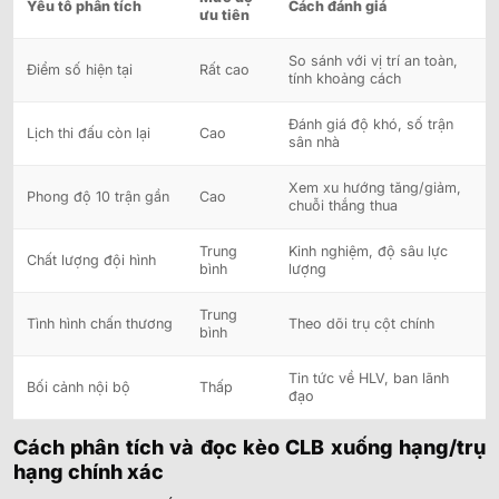
Yếu tố phân tích
Cách đánh giá
ưu tiên
So sánh với vị trí an toàn,
Điểm số hiện tại
Rất cao
tính khoảng cách
Đánh giá độ khó, số trận
Lịch thi đấu còn lại
Cao
sân nhà
Xem xu hướng tăng/giảm,
Phong độ 10 trận gần
Cao
chuỗi thắng thua
Trung
Kinh nghiệm, độ sâu lực
Chất lượng đội hình
bình
lượng
Trung
Tình hình chấn thương
Theo dõi trụ cột chính
bình
Tin tức về HLV, ban lãnh
Bối cảnh nội bộ
Thấp
đạo
Cách phân tích và đọc kèo CLB xuống hạng/trụ
hạng chính xác