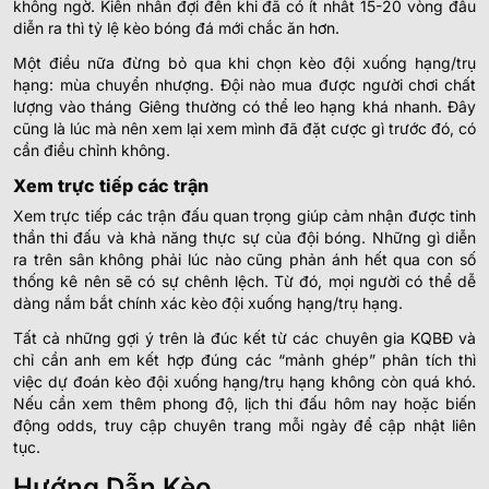
không ngờ. Kiên nhẫn đợi đến khi đã có ít nhất 15-20 vòng đấu
diễn ra thì tỷ lệ kèo bóng đá mới chắc ăn hơn.
Một điều nữa đừng bỏ qua khi chọn kèo đội xuống hạng/trụ
hạng: mùa chuyển nhượng. Đội nào mua được người chơi chất
lượng vào tháng Giêng thường có thể leo hạng khá nhanh. Đây
cũng là lúc mà nên xem lại xem mình đã đặt cược gì trước đó, có
cần điều chỉnh không.
Xem trực tiếp các trận
Xem trực tiếp các trận đấu quan trọng giúp cảm nhận được tinh
thần thi đấu và khả năng thực sự của đội bóng. Những gì diễn
ra trên sân không phải lúc nào cũng phản ánh hết qua con số
thống kê nên sẽ có sự chênh lệch. Từ đó, mọi người có thể dễ
dàng nắm bắt chính xác kèo đội xuống hạng/trụ hạng.
Tất cả những gợi ý trên là đúc kết từ các chuyên gia KQBĐ và
chỉ cần anh em kết hợp đúng các “mảnh ghép” phân tích thì
việc dự đoán kèo đội xuống hạng/trụ hạng không còn quá khó.
Nếu cần xem thêm phong độ, lịch thi đấu hôm nay hoặc biến
động odds, truy cập chuyên trang mỗi ngày để cập nhật liên
tục.
Hướng Dẫn Kèo