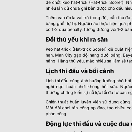
để chốt kèo hat-trick (Hat-trick Scorer). N
nhiều lần dù chưa ghi bàn được cho dấu hiệu
Thêm vào đó là vai trò trong đội, cầu thủ đá 
băng ghế dự bị. Người nào thực hiện quả phạ
có 1-2 quả penalty, tương đương với 1-2 bàn
Đối thủ yếu khi ra sân
Kèo hat-trick (Hat-trick Scorer) dễ xuất h
hạn, Man City gặp đội hạng dưới bảng, Baye
năng. Hàng thủ yếu, mắc nhiều sai lầm sẽ tạo
Lịch thi đấu và bối cảnh
Lịch thi đấu cũng ảnh hưởng không nhỏ bởi đ
nghỉ ngơi hoặc chơi không hết sức. Ngượ
thường chứng kiến sự nỗ lực tối đa từ các ng
Chiến thuật huấn luyện viên sử dụng cũng tá
Một đội chơi tấn công áp đảo, tạo nhiều cơ 
phản công.
Động lực thi đấu và cuộc đua