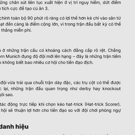
hững chân sút liên tục xuất hiện ở vị trí nguy hiểm, dứt điểm
 tích cực để tạo cú ăn 3.
chính toàn bộ 90 phút rõ ràng có lợi thế hơn kẻ chỉ vào sân từ
t đền càng là điểm cộng lớn, vì trong trận đấu bất kỳ có thể
 thắng miễn phí.
iện ở những trận cầu có khoảng cách đẳng cấp rõ rệt. Chẳng
rn Munich đụng độ đội mới lên hạng – đây là những trận tiềm
 không biết bao nhiêu cơ hội cho tiền đạo địch.
ội vừa trải qua chuỗi trận dày đặc, các trụ cột có thể được
c lại, những trận đấu quan trọng như derby hay knockout
ôi sao.
c động trực tiếp khi chọn kèo hat-trick (Hat-trick Scorer).
hội sẽ thuận lợi hơn cho tiền đạo so với đội chơi phòng ngự
 danh hiệu