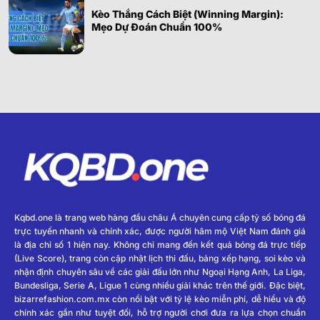
Kèo Thắng Cách Biệt (Winning Margin):
Mẹo Dự Đoán Chuẩn 100%
Kqbd.one là trang web hàng đầu châu Á chuyên cung cấp tỷ số bóng đá
trực tuyến nhanh và chính xác, được người hâm mộ Việt Nam đánh giá
là địa chỉ số 1 hiện nay. Không chỉ mang đến kết quả bóng đá trực tiếp
(Live Score), trang còn cập nhật lịch thi đấu, bảng xếp hạng, soi kèo và
nhận định chuyên sâu về các giải đấu lớn như Ngoại Hạng Anh, La Liga,
Bundesliga, Serie A, Ligue 1 cùng nhiều giải khác trên thế giới. Đặc biệt,
bizarrefashion.com.mx còn nổi bật với tỷ lệ kèo miễn phí, dễ hiểu và độ
chính xác gần như tuyệt đối, hỗ trợ người chơi đưa ra lựa chọn chuẩn