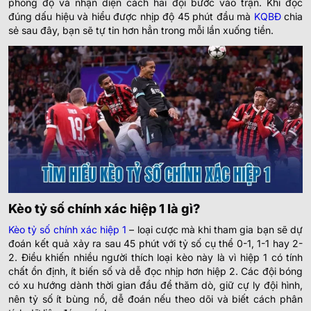
phong độ và nhận diện cách hai đội bước vào trận. Khi đọc
đúng dấu hiệu và hiểu được nhịp độ 45 phút đầu mà
KQBĐ
chia
sẻ sau đây, bạn sẽ tự tin hơn hẳn trong mỗi lần xuống tiền.
Kèo tỷ số chính xác hiệp 1 là gì?
Kèo tỷ số chính xác hiệp 1
– loại cược mà khi tham gia bạn sẽ dự
đoán kết quả xảy ra sau 45 phút với tỷ số cụ thể 0-1, 1-1 hay 2-
2. Điều khiến nhiều người thích loại kèo này là vì hiệp 1 có tính
chất ổn định, ít biến số và dễ đọc nhịp hơn hiệp 2. Các đội bóng
có xu hướng dành thời gian đầu để thăm dò, giữ cự ly đội hình,
nên tỷ số ít bùng nổ, dễ đoán nếu theo dõi và biết cách phân