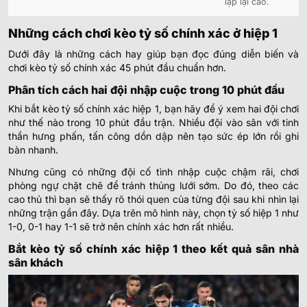
lặp lại cao.
Những cách chơi kèo tỷ số chính xác ở hiệp 1
Dưới đây là những cách hay giúp bạn đọc đúng diễn biến và
chơi kèo tỷ số chính xác 45 phút đầu chuẩn hơn.
Phân tích cách hai đội nhập cuộc trong 10 phút đầu
Khi bắt kèo tỷ số chính xác hiệp 1, bạn hãy để ý xem hai đội chơi
như thế nào trong 10 phút đầu trận. Nhiều đội vào sân với tinh
thần hưng phấn, tấn công dồn dập nên tạo sức ép lớn rồi ghi
bàn nhanh.
Nhưng cũng có những đội cố tình nhập cuộc chậm rãi, chơi
phòng ngự chặt chẽ để tránh thủng lưới sớm. Do đó, theo các
cao thủ thì bạn sẽ thấy rõ thói quen của từng đội sau khi nhìn lại
những trận gần đây. Dựa trên mô hình này, chọn tỷ số hiệp 1 như
1-0, 0-1 hay 1-1 sẽ trở nên chính xác hơn rất nhiều.
Bắt kèo tỷ số chính xác hiệp 1 theo kết quả sân nhà
sân khách