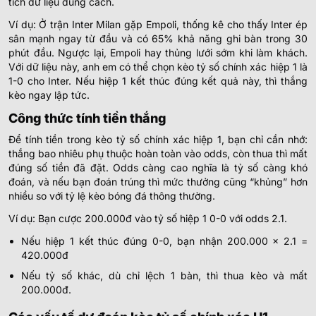
tích dữ liệu đúng cách.
Ví dụ: Ở trận Inter Milan gặp Empoli, thống kê cho thấy Inter ép
sân mạnh ngay từ đầu và có 65% khả năng ghi bàn trong 30
phút đầu. Ngược lại, Empoli hay thủng lưới sớm khi làm khách.
Với dữ liệu này, anh em có thể chọn kèo tỷ số chính xác hiệp 1 là
1-0 cho Inter. Nếu hiệp 1 kết thúc đúng kết quả này, thì thắng
kèo ngay lập tức.
Công thức tính tiền thắng
Để tính tiền trong kèo tỷ số chính xác hiệp 1, bạn chỉ cần nhớ:
thắng bao nhiêu phụ thuộc hoàn toàn vào odds, còn thua thì mất
đúng số tiền đã đặt. Odds càng cao nghĩa là tỷ số càng khó
đoán, và nếu bạn đoán trúng thì mức thưởng cũng “khủng” hơn
nhiều so với tỷ lệ kèo bóng đá thông thường.
Ví dụ: Bạn cược 200.000đ vào tỷ số hiệp 1 0-0 với odds 2.1.
Nếu hiệp 1 kết thúc đúng 0-0, bạn nhận 200.000 x 2.1 =
420.000đ
Nếu tỷ số khác, dù chỉ lệch 1 bàn, thì thua kèo và mất
200.000đ.