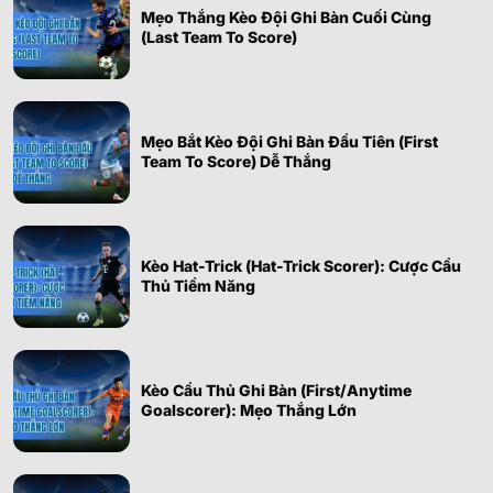
Mẹo Thắng Kèo Đội Ghi Bàn Cuối Cùng
(Last Team To Score)
Mẹo Bắt Kèo Đội Ghi Bàn Đầu Tiên (First
Team To Score) Dễ Thắng
Kèo Hat-Trick (Hat-Trick Scorer): Cược Cầu
Thủ Tiềm Năng
Kèo Cầu Thủ Ghi Bàn (First/Anytime
Goalscorer): Mẹo Thắng Lớn