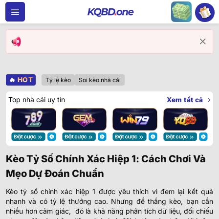
Bỏ
qua
nội
dung
🔥
HOT
Tỷ lệ kèo
Soi kèo nhà cái
Top nhà cái uy tín
Xem tất cả
Kèo Tỷ Số Chính Xác Hiệp 1: Cách Chơi Và
Mẹo Dự Đoán Chuẩn
Kèo tỷ số chính xác hiệp 1 được yêu thích vì đem lại kết quả
nhanh và có tỷ lệ thưởng cao. Nhưng để thắng kèo, bạn cần
nhiều hơn cảm giác, đó là khả năng phân tích dữ liệu, đối chiếu