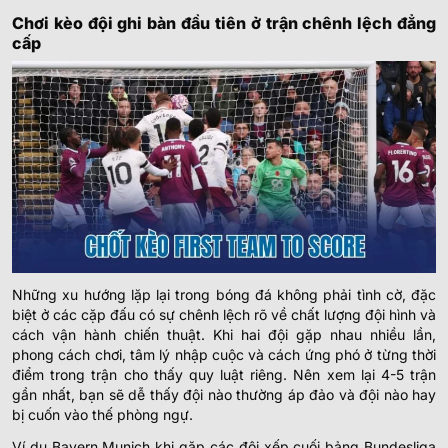
Chơi kèo đội ghi bàn đầu tiên ở trận chênh lệch đẳng
cấp
Những xu hướng lặp lại trong bóng đá không phải tình cờ, đặc
biệt ở các cặp đấu có sự chênh lệch rõ về chất lượng đội hình và
cách vận hành chiến thuật. Khi hai đội gặp nhau nhiều lần,
phong cách chơi, tâm lý nhập cuộc và cách ứng phó ở từng thời
điểm trong trận cho thấy quy luật riêng. Nên xem lại 4-5 trận
gần nhất, bạn sẽ dễ thấy đội nào thường áp đảo và đội nào hay
bị cuốn vào thế phòng ngự.
Ví dụ Bayern Munich khi gặp các đội xếp cuối bảng Bundesliga