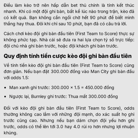
Điều làm kèo trở nên hấp dẫn bet thủ chính là tính kết thúc
nhanh. Khi có một đội ghi bàn, bất kể lúc nào trong trận, kèo đã
có kết quả. Bạn không cần ngồi chờ hết 90 phút để biết mình
thắng hay thua. Đôi khi chỉ sau 10 phút, bạn đã có câu trả lời.
Cách chơi kèo đội ghi bàn đầu tiên (First Team to Score) thực sự
không phức tạp. Nhà cái sẽ đưa ra hai lựa chọn tỷ số trực tiếp:
đội chủ nhà ghi bàn trước, hoặc đội khách ghi bàn trước.
Quy định tính tiền cược kèo đội ghi bàn đầu tiên
Về tính tiền kèo đội ghi bàn đầu tiên (First Team to Score) cũng
đơn giản. Nếu bạn đặt 300.000 đồng vào Man City ghi bàn đầu
với odds 1.5:
Man xanh ghi trước: 300.000 × 1.5 = 450.000 đồng
Ngược lại, Burnley ghi trước: Thua mất 300.000 đồng
Đối với kèo đội ghi bàn đầu tiên (First Team to Score), odds
thường không cao lắm với những đội mạnh, do xác suất họ ghi
trước cũng cao. Nhưng nếu bạn dám chọn đội yếu hơn ghi
trước, odds có thể lên tới 3.0 hay 4.0 rủi ro hơn nhưng lợi nhuận
khủng.