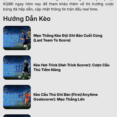
KQBĐ ngay hôm nay để tham khảo thêm về thị trường cược
bóng đá hấp dẫn, cập nhật thông tin trận đấu real time.
Hướng Dẫn Kèo
Mẹo Thắng Kèo Đội Ghi Bàn Cuối Cùng
(Last Team To Score)
Kèo Hat-Trick (Hat-Trick Scorer): Cược Cầu
Thủ Tiềm Năng
Kèo Cầu Thủ Ghi Bàn (First/Anytime
Goalscorer): Mẹo Thắng Lớn