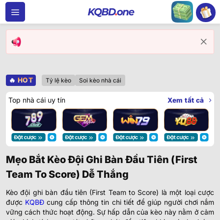
Bỏ
qua
nội
dung
🔥
HOT
Tỷ lệ kèo
Soi kèo nhà cái
Top nhà cái uy tín
Xem tất cả
Mẹo Bắt Kèo Đội Ghi Bàn Đầu Tiên (First
Team To Score) Dễ Thắng
Kèo đội ghi bàn đầu tiên (First Team to Score) là một loại cược
được
KQBĐ
cung cấp thông tin chi tiết để giúp người chơi nắm
vững cách thức hoạt động. Sự hấp dẫn của kèo này nằm ở cảm