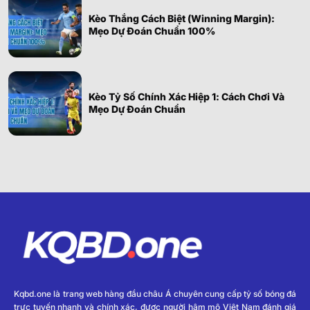
Kèo Thắng Cách Biệt (Winning Margin):
Mẹo Dự Đoán Chuẩn 100%
Kèo Tỷ Số Chính Xác Hiệp 1: Cách Chơi Và
Mẹo Dự Đoán Chuẩn
Kqbd.one là trang web hàng đầu châu Á chuyên cung cấp tỷ số bóng đá
trực tuyến nhanh và chính xác, được người hâm mộ Việt Nam đánh giá