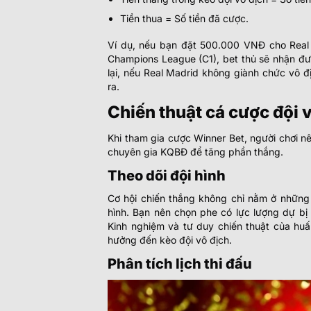
Tiền thua = Số tiền đã cược.
Ví dụ, nếu bạn đặt 500.000 VNĐ cho Real 
Champions League (C1), bet thủ sẽ nhận đ
lại, nếu Real Madrid không giành chức vô đị
ra.
Chiến thuật cá cược đội 
Khi tham gia cược Winner Bet, người chơi n
chuyên gia KQBĐ để tăng phần thắng.
Theo dõi đội hình
Cơ hội chiến thắng không chỉ nằm ở những
hình. Bạn nên chọn phe có lực lượng dự bị
Kinh nghiệm và tư duy chiến thuật của huấn
hưởng đến kèo đội vô địch.
Phân tích lịch thi đấu