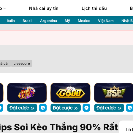
o
Nhà cái uy tín
Lịch thi đấu
Italia
Brazil
Argentina
Mỹ
Mexico
Việt Nam
Nhật B
hà cái
Livescore
Tips Soi Kèo Thắng 90% Rất
Tin 