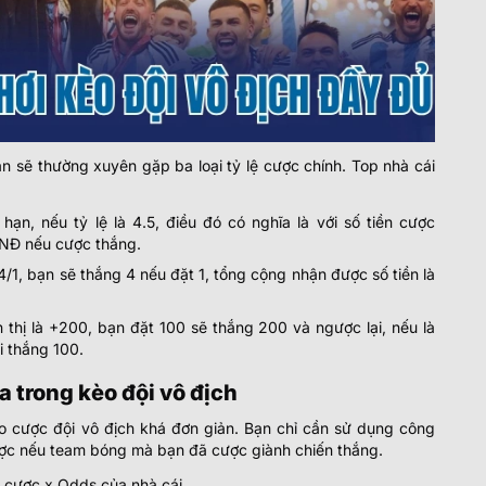
ạn sẽ thường xuyên gặp ba loại tỷ lệ cược chính. Top nhà cái
ạn, nếu tỷ lệ là 4.5, điều đó có nghĩa là với số tiền cược
NĐ nếu cược thắng.
 4/1, bạn sẽ thắng 4 nếu đặt 1, tổng cộng nhận được số tiền là
 thị là +200, bạn đặt 100 sẽ thắng 200 và ngược lại, nếu là
i thắng 100.
a trong kèo đội vô địch
kèo cược đội vô địch khá đơn giản. Bạn chỉ cần sử dụng công
ược nếu team bóng mà bạn đã cược giành chiến thắng.
n cược x Odds của nhà cái.