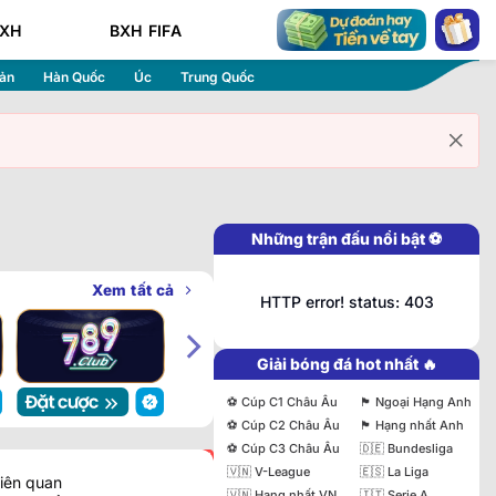
BXH
BXH FIFA
ản
Hàn Quốc
Úc
Trung Quốc
Những trận đấu nổi bật ⚽️
Xem tất cả
HTTP error! status: 403
Giải bóng đá hot nhất 🔥
⚽️ Cúp C1 Châu Âu
🏴󠁧󠁢󠁥󠁮󠁧󠁿 Ngoại Hạng Anh
⚽️ Cúp C2 Châu Âu
🏴󠁧󠁢󠁥󠁮󠁧󠁿 Hạng nhất Anh
⚽️ Cúp C3 Châu Âu
🇩🇪 Bundesliga
🇻🇳 V-League
🇪🇸 La Liga
liên quan
🇻🇳 Hạng nhất VN
🇮🇹 Serie A