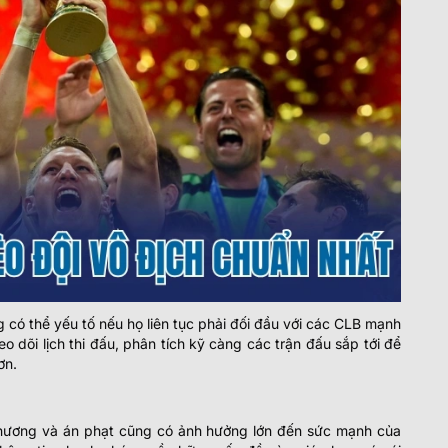
ó thể yếu tố nếu họ liên tục phải đối đầu với các CLB mạnh
eo dõi lịch thi đấu, phân tích kỹ càng các trận đấu sắp tới để
ơn.
n thương và án phạt cũng có ảnh hưởng lớn đến sức mạnh của