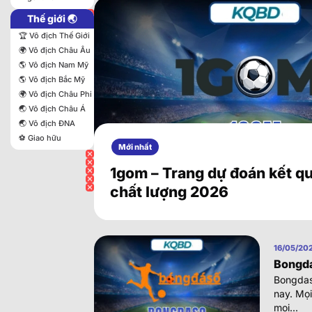
Thế giới 🌏
🏆 Vô địch Thế Giới
🌍️ Vô địch Châu Âu
🌎️️ Vô địch Nam Mỹ
🌎️ Vô địch Bắc Mỹ
🌍️️ Vô địch Châu Phi
🌏️️ Vô địch Châu Á
🌏️️ Vô địch ĐNA
⚽️️️ Giao hữu
1gom – Trang dự đoán kết q
chất lượng 2026
16/05/20
Bongda
Bongdas
nay. Mọi
mọi...