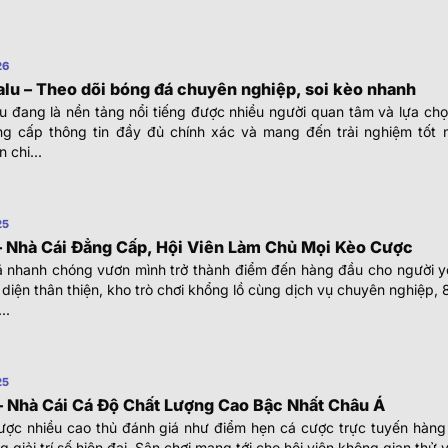
26
lu – Theo dõi bóng đá chuyên nghiệp, soi kèo nhanh
u đang là nền tảng nổi tiếng được nhiều người quan tâm và lựa chọ
g cấp thông tin đầy đủ chính xác và mang đến trải nghiệm tốt 
 chi...
25
– Nhà Cái Đẳng Cấp, Hội Viên Làm Chủ Mọi Kèo Cược
 nhanh chóng vươn mình trở thành điểm đến hàng đầu cho người yêu 
 diện thân thiện, kho trò chơi khổng lồ cùng dịch vụ chuyên nghiệp,
..
25
– Nhà Cái Cá Độ Chất Lượng Cao Bậc Nhất Châu Á
ược nhiều cao thủ đánh giá như điểm hẹn cá cược trực tuyến hàng
ng giải trí số hiện đại. Sân chơi mang tới cho hội viên không gian thử