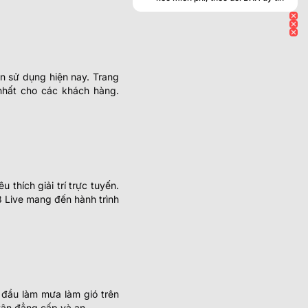
n sử dụng hiện nay. Trang
nhất cho các khách hàng.
thích giải trí trực tuyến.
 8 Live mang đến hành trình
 đầu làm mưa làm gió trên
 vận đẳng cấp và an...