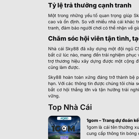
Tỷ lệ trả thưởng cạnh tranh
Một trong những yếu tố quan trọng giúp Sky
cao và ổn định. So với nhiều nhà cái khác t
tranh, đảm bảo người chơi có thể nhận về gi
Chăm sóc hội viên tận tình, tạo
Nhà cái Sky88 đã xây dựng một đội ngũ CS
bất cứ lúc nào, mang đến trải nghiệm phục 
trợ thương hiệu xây dựng được một cộng đồ
cũng làm được.
Sky88 hoàn toàn xứng đáng trở thành bệ p
hạn. Với các thông tin được chúng tôi chia 
bắt cơ hội thắng lớn và tận hưởng trải n
vững.
Top Nhà Cái
1gom – Trang dự đoán kế
1gom là cái tên thường xu
cung cấp thông tin bóng đ