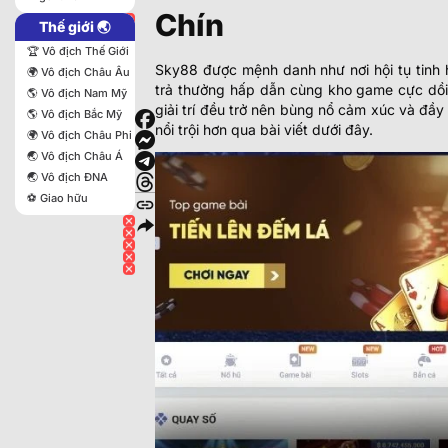
Chín
Thế giới 🌏
🏆 Vô địch Thế Giới
Sky88 được mệnh danh như nơi hội tụ tinh ho
🌍️ Vô địch Châu Âu
trả thưởng hấp dẫn cùng kho game cực dồi 
🌎️️ Vô địch Nam Mỹ
giải trí đều trở nên bùng nổ cảm xúc và đầy
🌎️ Vô địch Bắc Mỹ
nổi trội hơn qua bài viết dưới đây.
🌍️️ Vô địch Châu Phi
🌏️️ Vô địch Châu Á
🌏️️ Vô địch ĐNA
⚽️️️ Giao hữu