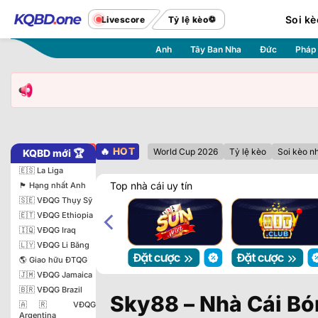
Bỏ
Soi kè
Livescore
Tỷ lệ kèo
qua
nội
Anh
Tây Ban Nha
Đức
Pháp
dung
🔥
HOT
World Cup 2026
Tỷ lệ kèo
Soi kèo n
KQBD mới 🏆
🇪🇸 La Liga
Top nhà cái uy tín
🏴󠁧󠁢󠁥󠁮󠁧󠁿 Hạng nhất Anh
🇸🇪 VĐQG Thụy Sỹ
🇪🇹 VĐQG Ethiopia
🇮🇶 VĐQG Iraq
🇱🇾 VĐQG Li Băng
🌎 Giao hữu ĐTQG
🇯🇲 VĐQG Jamaica
🇧🇷 VĐQG Brazil
Sky88 – Nhà Cái Bó
🇦🇷 VĐQG
Argentina