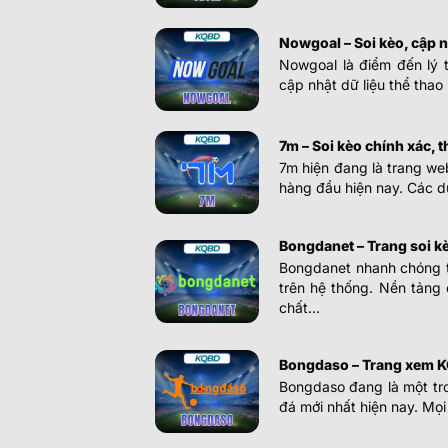
Nowgoal – Soi kèo, cập n
Nowgoal là điểm đến lý 
cập nhật dữ liệu thể thao
7m – Soi kèo chính xác,
7m hiện đang là trang we
hàng đầu hiện nay. Các dữ
Bongdanet – Trang soi k
Bongdanet nhanh chóng th
trên hệ thống. Nền tảng
chất...
Bongdaso – Trang xem KQ
Bongdaso đang là một tr
đá mới nhất hiện nay. Mọi