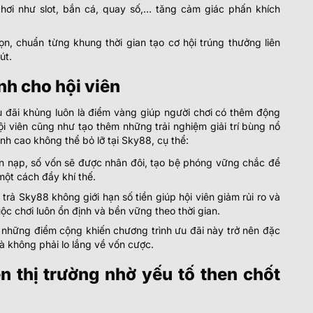
hơi như slot, bắn cá, quay số,… tăng cảm giác phấn khích
, chuẩn từng khung thời gian tạo cơ hội trúng thưởng liên
út.
nh cho hội viên
u đãi khủng luôn là điểm vàng giúp người chơi có thêm động
hội viên cũng như tạo thêm những trải nghiệm giải trí bùng nổ
nh cao không thể bỏ lỡ tại Sky88, cụ thể:
n nạp, số vốn sẽ được nhân đôi, tạo bệ phóng vững chắc để
một cách đầy khí thế.
rả Sky88 không giới hạn số tiền giúp hội viên giảm rủi ro và
ộc chơi luôn ổn định và bền vững theo thời gian.
những điểm cộng khiến chương trình ưu đãi này trở nên đặc
mà không phải lo lắng về vốn cược.
 thị trường nhờ yếu tố then chốt