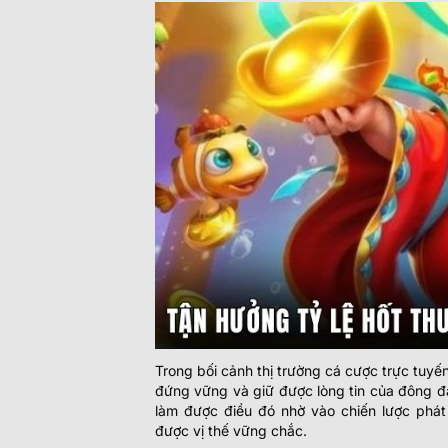
Trong bối cảnh thị trường cá cược trực tuyế
đứng vững và giữ được lòng tin của đông đ
làm được điều đó nhờ vào chiến lược phát
được vị thế vững chắc.