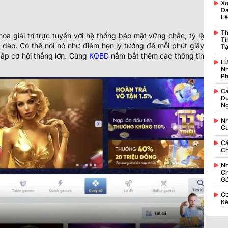
Xo
Đá
Lê
Th
a giải trí trực tuyến với hệ thống bảo mật vững chắc, tỷ lệ
Tí
dào. Có thể nói nó như điểm hẹn lý tưởng để mỗi phút giây
Tạ
 ắp cơ hội thắng lớn. Cùng
KQBD
nắm bắt thêm các thông tin
Lừ
Nh
Ph
Cá
Dụ
Ng
Nh
Cư
Cá
Ch
Nh
Ch
G
Cơ
Kè