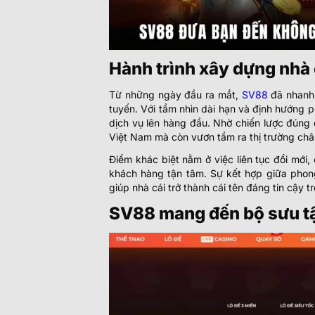
Hành trình xây dựng nhà
Từ những ngày đầu ra mắt,
SV88
đã nhanh 
tuyến. Với tầm nhìn dài hạn và định hướng ph
dịch vụ lên hàng đầu. Nhờ chiến lược đúng đ
Việt Nam mà còn vươn tầm ra thị trường châ
Điểm khác biệt nằm ở việc liên tục đổi mới
khách hàng tận tâm. Sự kết hợp giữa phon
giúp nhà cái trở thành cái tên đáng tin cậy t
SV88 mang đến bộ sưu t