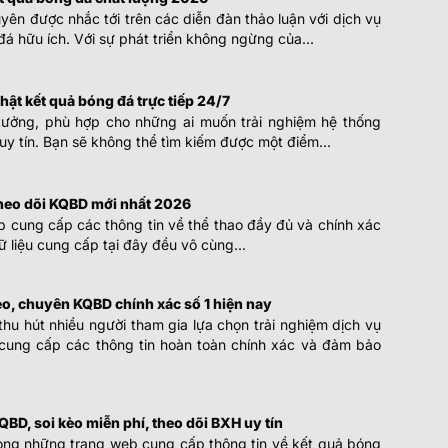
yên được nhắc tới trên các diễn đàn thảo luận với dịch vụ
á hữu ích. Với sự phát triển không ngừng của...
hật kết quả bóng đá trực tiếp 24/7
tưởng, phù hợp cho những ai muốn trải nghiệm hệ thống
 uy tín. Bạn sẽ không thể tìm kiếm được một điểm...
 theo dõi KQBD mới nhất 2026
b cung cấp các thông tin về thể thao đầy đủ và chính xác
 liệu cung cấp tại đây đều vô cùng...
èo, chuyên KQBD chính xác số 1 hiện nay
u hút nhiều người tham gia lựa chọn trải nghiệm dịch vụ
 cung cấp các thông tin hoàn toàn chính xác và đảm bảo
BD, soi kèo miễn phí, theo dõi BXH uy tín
ong những trang web cung cấp thông tin về kết quả bóng