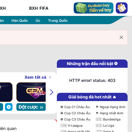
BXH
BXH FIFA
ản
Hàn Quốc
Úc
Trung Quốc
Những trận đấu nổi bật ⚽️
Xem tất cả
HTTP error! status: 403
Giải bóng đá hot nhất 🔥
⚽️ Cúp C1 Châu Âu
🏴󠁧󠁢󠁥󠁮󠁧󠁿 Ngoại Hạng Anh
⚽️ Cúp C2 Châu Âu
🏴󠁧󠁢󠁥󠁮󠁧󠁿 Hạng nhất Anh
⚽️ Cúp C3 Châu Âu
🇩🇪 Bundesliga
🇻🇳 V-League
🇪🇸 La Liga
liên quan
🇻🇳 Hạng nhất VN
🇮🇹 Serie A