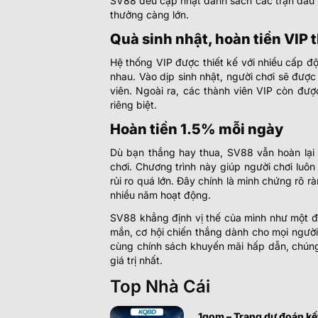
SV88 đều cập nhật danh sách các trận đấu ho
thưởng càng lớn.
Quà sinh nhật, hoàn tiền VIP 
Hệ thống VIP được thiết kế với nhiều cấp 
nhau. Vào dịp sinh nhật, người chơi sẽ đượ
viên. Ngoài ra, các thành viên VIP còn đượ
riêng biệt.
Hoàn tiền 1.5% mỗi ngày
Dù bạn thắng hay thua, SV88 vẫn hoàn lại 
chơi. Chương trình này giúp người chơi luôn
rủi ro quá lớn. Đây chính là minh chứng rõ r
nhiều năm hoạt động.
SV88 khẳng định vị thế của mình như một đi
mắn, cơ hội chiến thắng dành cho mọi người 
cùng chính sách khuyến mãi hấp dẫn, chúng t
giá trị nhất.
Top Nhà Cái
1gom – Trang dự đoán kế