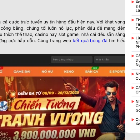
Xo
Đá
Lê
Th
 cá cược trực tuyến uy tín hàng đầu hiện nay. Với khát vọng
Tí
 công bằng, chúng tôi luôn nỗ lực, phấn đấu để mang đến
Tạ
u thích thể thao, casino hay slot game, nhà cái đều sẵn sàng
Lừ
hưởng cực hấp dẫn. Cùng trang web
kết quả bóng đá
tìm hiểu
Nh
Ph
Cá
Dụ
Ng
Nh
Cư
Cá
Ch
Nh
Ch
G
Cơ
Kè