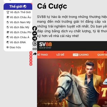
Cá Cược
Thế giới 🌏
🏆 Vô địch Thế Giới
SV88 tự hào là một trong những thương hiệu
🌍️ Vô địch Châu Âu
mang đến môi trường giải trí đẳng cấp và
🌎️️ Vô địch Nam Mỹ
những trải nghiệm tuyệt vời nhất. Dù bạn yê
🌎️ Vô địch Bắc Mỹ
đáp ứng bằng dịch vụ chất lượng, tỷ lệ t
🌍️️ Vô địch Châu Phi
kỹ hơn về nhà cái này nhé!
🌏️️ Vô địch Châu Á
🌏️️ Vô địch ĐNA
⚽️️️ Giao hữu