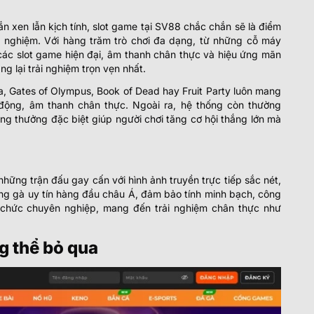
 xen lẫn kịch tính, slot game tại SV88 chắc chắn sẽ là điểm
i nghiệm. Với hàng trăm trò chơi đa dạng, từ những cỗ máy
ác slot game hiện đại, âm thanh chân thực và hiệu ứng mãn
g lại trải nghiệm trọn vẹn nhất.
 Gates of Olympus, Book of Dead hay Fruit Party luôn mang
động, âm thanh chân thực. Ngoài ra, hệ thống còn thường
ng thưởng đặc biệt giúp người chơi tăng cơ hội thắng lớn mà
những trận đấu gay cấn với hình ảnh truyền trực tiếp sắc nét,
ờng gà uy tín hàng đầu châu Á, đảm bảo tính minh bạch, công
 chức chuyên nghiệp, mang đến trải nghiệm chân thực như
 thể bỏ qua