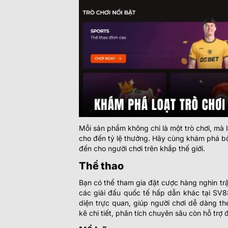
Mỗi sản phẩm không chỉ là một trò chơi, mà là
cho đến tỷ lệ thưởng. Hãy cùng khám phá 
đến cho người chơi trên khắp thế giới.
Thể thao
Bạn có thể tham gia đặt cược hàng nghìn tr
các giải đấu quốc tế hấp dẫn khác tại SV88
diện trực quan, giúp người chơi dễ dàng t
kê chi tiết, phân tích chuyên sâu còn hỗ trợ