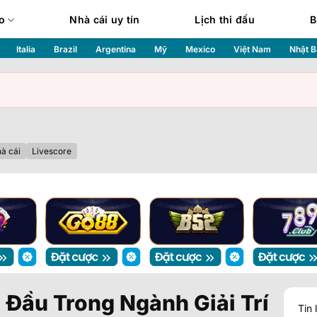
o
Nhà cái uy tín
Lịch thi đấu
Italia
Brazil
Argentina
Mỹ
Mexico
Việt Nam
Nhật B
hà cái
Livescore
 Đầu Trong Ngành Giải Trí
Tin 