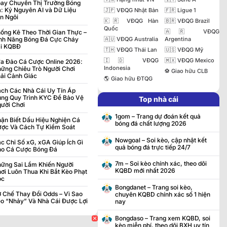
ay Chuyển Thị Trường Bóng
: Kỷ Nguyên AI và Dữ Liệu
🇯🇵 VĐQG Nhật Bản
🇫🇷 Ligue 1
n Ngôi
🇰🇷 VĐQG Hàn
🇧🇷 VĐQG Brazil
Quốc
🇦🇷 VĐQG
ống Kê Theo Thời Gian Thực –
nh Năng Bóng Đá Cực Cháy
🇦🇺 VĐQG Australia
Argentina
i KQBĐ
🇹🇭 VĐQG Thái Lan
🇺🇸 VĐQG Mỹ
🇮🇩 VĐQG
🇲🇽 VĐQG Mexico
a Đảo Cá Cược Online 2026:
Indonesia
ững Chiêu Trò Người Chơi
⚽️ Giao hữu CLB
ải Cảnh Giác
🌎 Giao hữu ĐTQG
ch Các Nhà Cái Uy Tín Áp
ng Quy Trình KYC Để Bảo Vệ
Top nhà cái
ười Chơi
1gom – Trang dự đoán kết quả
ận Biết Dấu Hiệu Nghiện Cá
bóng đá chất lượng 2026
ợc Và Cách Tự Kiểm Soát
Nowgoal – Soi kèo, cập nhật kết
c Chỉ Số xG, xGA Giúp Ích Gì
quả bóng đá trực tiếp 24/7
o Cá Cược Bóng Đá
7m – Soi kèo chính xác, theo dõi
ững Sai Lầm Khiến Người
KQBD mới nhất 2026
ơi Luôn Thua Khi Bắt Kèo Phạt
óc
Bongdanet – Trang soi kèo,
 Chế Thay Đổi Odds – Vì Sao
chuyên KQBD chính xác số 1 hiện
o “Nhảy” Và Nhà Cái Được Lợi
nay
Bongdaso – Trang xem KQBD, soi
kèo miễn phí, theo dõi BXH uy tín