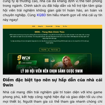
cùng tỷ lệ thưởng cao, nhà cái đã khẳng định vị thế tiên phong
trong ngành. Chính sách ưu đãi hấp dẫn và hỗ trợ tận tâm giúp
hội viên trải nghiệm không gian giải trí hoàn hảo, an toàn và
chuyên nghiệp. Cùng
KQBD
tìm hiểu nhanh gọn về nhà cái uy tín
này ngay!
Điểm đặc biệt tạo nên sự hấp dẫn của nhà cái
9win
Nhà cái mang đến trải nghiệm giải trí toàn diện với kho game
phong phú, kết hợp công nghệ hiện đại và giao diện tối ưu cho
mọi thiết bị. Người tham gia có thể tham gia nhanh chóng chỉ