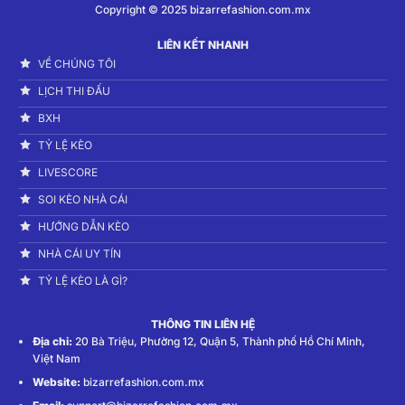
Copyright © 2025 bizarrefashion.com.mx
LIÊN KẾT NHANH
VỀ CHÚNG TÔI
LỊCH THI ĐẤU
BXH
TỶ LỆ KÈO
LIVESCORE
SOI KÈO NHÀ CÁI
HƯỚNG DẪN KÈO
NHÀ CÁI UY TÍN
TỶ LỆ KÈO LÀ GÌ?
THÔNG TIN LIÊN HỆ
Địa chỉ:
20 Bà Triệu, Phường 12, Quận 5, Thành phố Hồ Chí Minh,
Việt Nam
Website:
bizarrefashion.com.mx