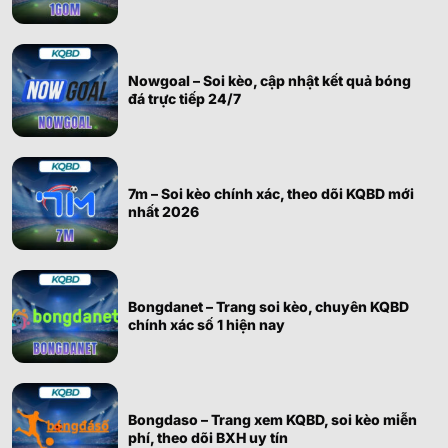
Nowgoal – Soi kèo, cập nhật kết quả bóng
đá trực tiếp 24/7
7m – Soi kèo chính xác, theo dõi KQBD mới
nhất 2026
Bongdanet – Trang soi kèo, chuyên KQBD
chính xác số 1 hiện nay
Bongdaso – Trang xem KQBD, soi kèo miễn
phí, theo dõi BXH uy tín