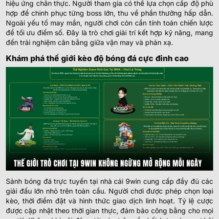
hiệu ứng chân thực. Người tham gia có thể lựa chọn cấp độ phù
hợp để chinh phục từng boss lớn, thu về phần thưởng hấp dẫn.
Ngoài yếu tố may mắn, người chơi còn cần tính toán chiến lược
để tối ưu điểm số. Đây là trò chơi giải trí kết hợp kỹ năng, mang
đến trải nghiệm cân bằng giữa vận may và phản xạ.
Khám phá thế giới kèo độ bóng đá cực đỉnh cao
Sảnh bóng đá trực tuyến tại nhà cái 9win cung cấp đầy đủ các
giải đấu lớn nhỏ trên toàn cầu. Người chơi được phép chọn loại
kèo, thời điểm đặt và hình thức giao dịch linh hoạt. Tỷ lệ cược
được cập nhật theo thời gian thực, đảm bảo công bằng cho mọi