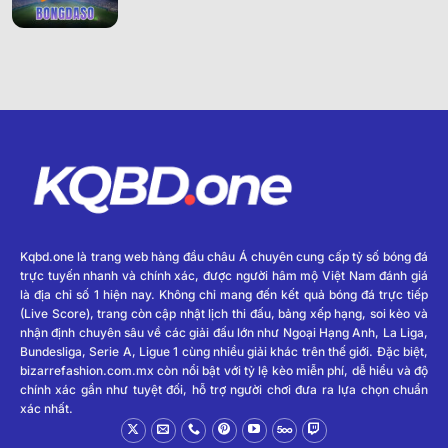
Kqbd.one là trang web hàng đầu châu Á chuyên cung cấp tỷ số bóng đá
trực tuyến nhanh và chính xác, được người hâm mộ Việt Nam đánh giá
là địa chỉ số 1 hiện nay. Không chỉ mang đến kết quả bóng đá trực tiếp
(Live Score), trang còn cập nhật lịch thi đấu, bảng xếp hạng, soi kèo và
nhận định chuyên sâu về các giải đấu lớn như Ngoại Hạng Anh, La Liga,
Bundesliga, Serie A, Ligue 1 cùng nhiều giải khác trên thế giới. Đặc biệt,
bizarrefashion.com.mx còn nổi bật với tỷ lệ kèo miễn phí, dễ hiểu và độ
chính xác gần như tuyệt đối, hỗ trợ người chơi đưa ra lựa chọn chuẩn
xác nhất.