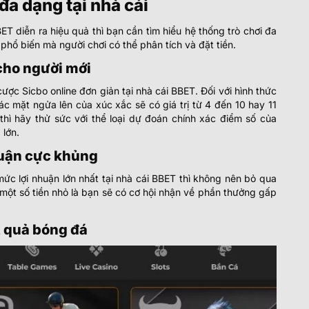
đa dạng tại nhà cái
ET diễn ra hiệu quả thì bạn cần tìm hiểu hệ thống trò chơi đa
phổ biến mà người chơi có thể phân tích và đặt tiền.
 cho người mới
cược Sicbo online đơn giản tại nhà cái BBET. Đối với hình thức
c mặt ngửa lên của xúc xắc sẽ có giá trị từ 4 đến 10 hay 11
thì hãy thử sức với thể loại dự đoán chính xác điểm số của
 lớn.
huận cực khủng
c lợi nhuận lớn nhất tại nhà cái BBET thì không nên bỏ qua
 một số tiền nhỏ là bạn sẽ có cơ hội nhận về phần thưởng gấp
t quả bóng đá