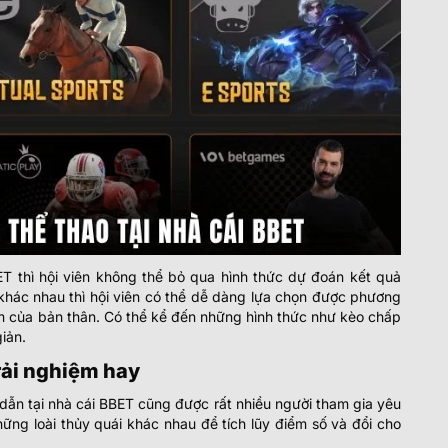
BET thì hội viên không thể bỏ qua hình thức dự đoán kết quả
 khác nhau thì hội viên có thể dễ dàng lựa chọn được phương
ệm của bản thân. Có thể kể đến những hình thức như kèo chấp
giản.
rải nghiệm hay
p dẫn tại nhà cái BBET cũng được rất nhiều người tham gia yêu
những loài thủy quái khác nhau để tích lũy điểm số và đổi cho