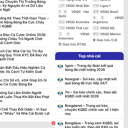
ay Chuyển Thị Trường Bóng
: Kỷ Nguyên AI và Dữ Liệu
🇯🇵 VĐQG Nhật Bản
🇫🇷 Ligue 1
n Ngôi
🇰🇷 VĐQG Hàn
🇧🇷 VĐQG Brazil
Quốc
🇦🇷 VĐQG
ống Kê Theo Thời Gian Thực –
nh Năng Bóng Đá Cực Cháy
🇦🇺 VĐQG Australia
Argentina
i KQBĐ
🇹🇭 VĐQG Thái Lan
🇺🇸 VĐQG Mỹ
🇮🇩 VĐQG
🇲🇽 VĐQG Mexico
a Đảo Cá Cược Online 2026:
Indonesia
ững Chiêu Trò Người Chơi
⚽️ Giao hữu CLB
ải Cảnh Giác
🌎 Giao hữu ĐTQG
ch Các Nhà Cái Uy Tín Áp
ng Quy Trình KYC Để Bảo Vệ
Top nhà cái
ười Chơi
1gom – Trang dự đoán kết quả
ận Biết Dấu Hiệu Nghiện Cá
bóng đá chất lượng 2026
ợc Và Cách Tự Kiểm Soát
Nowgoal – Soi kèo, cập nhật kết
c Chỉ Số xG, xGA Giúp Ích Gì
quả bóng đá trực tiếp 24/7
o Cá Cược Bóng Đá
7m – Soi kèo chính xác, theo dõi
ững Sai Lầm Khiến Người
KQBD mới nhất 2026
ơi Luôn Thua Khi Bắt Kèo Phạt
óc
Bongdanet – Trang soi kèo,
 Chế Thay Đổi Odds – Vì Sao
chuyên KQBD chính xác số 1 hiện
o “Nhảy” Và Nhà Cái Được Lợi
nay
Bongdaso – Trang xem KQBD, soi
kèo miễn phí, theo dõi BXH uy tín