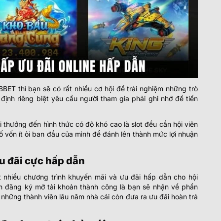
 BBET thì bạn sẽ có rất nhiều cơ hội để trải nghiệm những trò
y định riêng biệt yêu cầu người tham gia phải ghi nhớ để tiến
 thưởng đến hình thức có độ khó cao là slot đều cần hội viên
số vốn ít ỏi ban đầu của mình để đánh lên thành mức lợi nhuận
u đãi cực hấp dẫn
 nhiều chương trình khuyến mãi và ưu đãi hấp dẫn cho hội
viên đăng ký mở tài khoản thành công là bạn sẽ nhận về phần
 những thành viên lâu năm nhà cái còn đưa ra ưu đãi hoàn trả