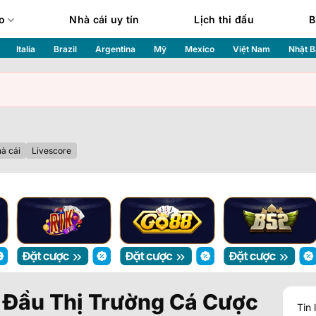
o
Nhà cái uy tín
Lịch thi đấu
Italia
Brazil
Argentina
Mỹ
Mexico
Việt Nam
Nhật B
hà cái
Livescore
 Đầu Thị Trường Cá Cược
Tin 