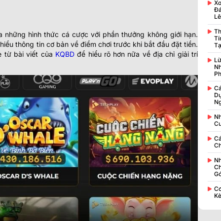
Xo
Đá
Lê
Th
 những hình thức cá cược với phần thưởng không giới hạn.
Tí
hiểu thông tin cơ bản về điểm chơi trước khi bắt đầu đặt tiền.
Tạ
 từ bài viết của
KQBD
để hiểu rõ hơn nữa về địa chỉ giải trí
Lừ
Nh
Ph
Cá
Dụ
Ng
Nh
Cư
Cá
Ch
Nh
Ch
G
Cơ
Kè