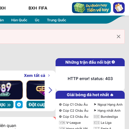
BXH
BXH FIFA
ản
Hàn Quốc
Úc
Trung Quốc
Những trận đấu nổi bật ⚽️
Xem tất cả
HTTP error! status: 403
Giải bóng đá hot nhất 🔥
⚽️ Cúp C1 Châu Âu
🏴󠁧󠁢󠁥󠁮󠁧󠁿 Ngoại Hạng Anh
⚽️ Cúp C2 Châu Âu
🏴󠁧󠁢󠁥󠁮󠁧󠁿 Hạng nhất Anh
⚽️ Cúp C3 Châu Âu
🇩🇪 Bundesliga
🇻🇳 V-League
🇪🇸 La Liga
liên quan
🇻🇳 Hạng nhất VN
🇮🇹 Serie A