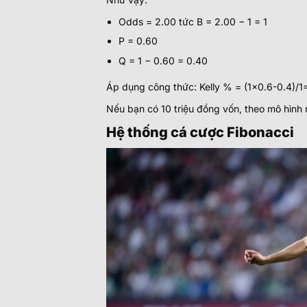
Odds = 2.00 tức B = 2.00 − 1 = 1
P = 0.60
Q = 1 − 0.60 = 0.40
Áp dụng công thức: Kelly % = (1×0.6-0.4)/
Nếu bạn có 10 triệu đồng vốn, theo mô hình 
Hệ thống cá cược Fibonacci