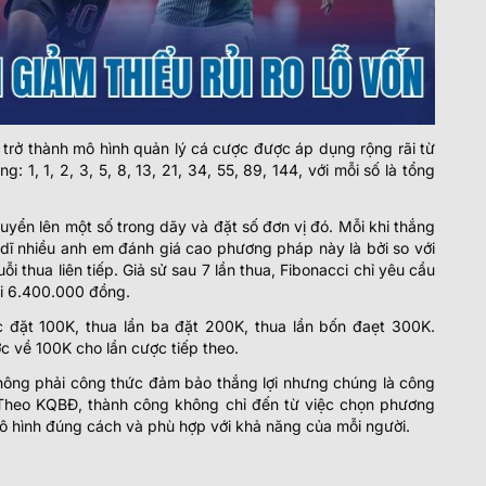
ã trở thành mô hình quản lý cá cược được áp dụng rộng rãi từ
 1, 1, 2, 3, 5, 8, 13, 21, 34, 55, 89, 144, với mỗi số là tổng
huyển lên một số trong dãy và đặt số đơn vị đó. Mỗi khi thắng
 dĩ nhiều anh em đánh giá cao phương pháp này là bởi so với
ỗi thua liên tiếp. Giả sử sau 7 lần thua, Fibonacci chỉ yêu cầu
òi 6.400.000 đồng.
ục đặt 100K, thua lần ba đặt 200K, thua lần bốn đaẹt 300K.
c về 100K cho lần cược tiếp theo.
hông phải công thức đảm bảo thắng lợi nhưng chúng là công
. Theo KQBĐ, thành công không chỉ đến từ việc chọn phương
mô hình đúng cách và phù hợp với khả năng của mỗi người.