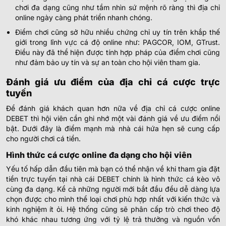
chơi đa dạng cũng như tầm nhìn sứ mệnh rõ ràng thì địa chỉ
online ngày càng phát triển nhanh chóng.
Điểm chơi cũng sở hữu nhiều chứng chỉ uy tín trên khắp thế
giới trong lĩnh vực cá độ online như: PAGCOR, IOM, GTrust.
Điều này đã thể hiện được tính hợp pháp của điểm chơi cũng
như đảm bảo uy tín và sự an toàn cho hội viên tham gia.
Đánh giá ưu điểm của địa chỉ cá cược trực
tuyến
Để đánh giá khách quan hơn nữa về địa chỉ cá cược online
DEBET thì hội viên cần ghi nhớ một vài đánh giá về ưu điểm nổi
bật. Dưới đây là điểm mạnh mà nhà cái hứa hẹn sẽ cung cấp
cho người chơi cá tiền.
Hình thức cá cược online đa dạng cho hội viên
Yếu tố hấp dẫn đầu tiên mà bạn có thể nhận về khi tham gia đặt
tiền trực tuyến tại nhà cái DEBET chính là hình thức cá kèo vô
cùng đa dạng. Kể cả những người mới bắt đầu đều dễ dàng lựa
chọn được cho mình thể loại chơi phù hợp nhất với kiến thức và
kinh nghiệm ít ỏi. Hệ thống cũng sẽ phân cấp trò chơi theo độ
khó khác nhau tương ứng với tỷ lệ trả thưởng và nguồn vốn