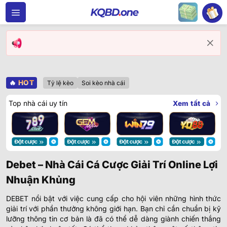
Bỏ
qua
nội
dung
🔥
HOT
Tỷ lệ kèo
Soi kèo nhà cái
Top nhà cái uy tín
Xem tất cả
Debet – Nhà Cái Cá Cược Giải Trí Online Lợi
Nhuận Khủng
DEBET nổi bật với việc cung cấp cho hội viên những hình thức
giải trí với phần thưởng không giới hạn. Bạn chỉ cần chuẩn bị kỹ
lưỡng thông tin cơ bản là đã có thể dễ dàng giành chiến thắng