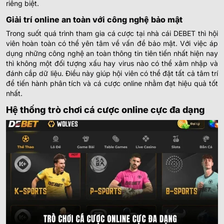
riêng biệt.
Giải trí online an toàn với công nghệ bảo mật
Trong suốt quá trình tham gia cá cược tại nhà cái DEBET thì hội
viên hoàn toàn có thể yên tâm về vấn đề bảo mật. Với việc áp
dụng những công nghệ an toàn thông tin tiên tiến nhất hiện nay
thì không một đối tượng xấu hay virus nào có thể xâm nhập và
đánh cắp dữ liệu. Điều này giúp hội viên có thể đặt tất cả tâm trí
để tiến hành phân tích và cá cược online nhằm đạt hiệu quả tốt
nhất.
Hệ thống trò chơi cá cược online cực đa dạng