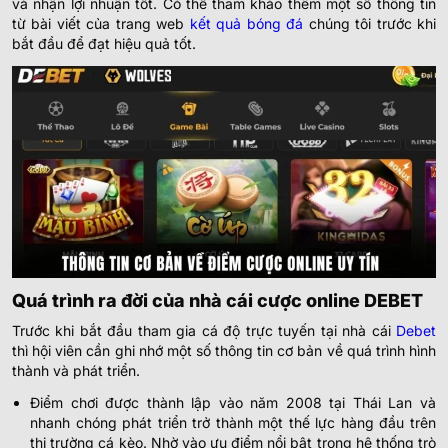
và nhận lợi nhuận tốt. Có thể tham khảo thêm một số thông tin
từ bài viết của trang web
kết quả bóng đá
chúng tôi trước khi
bắt đầu để đạt hiệu quả tốt.
Quá trình ra đời của nhà cái cược online DEBET
Trước khi bắt đầu tham gia cá độ trực tuyến tại nhà cái
Debet
thì hội viên cần ghi nhớ một số thông tin cơ bản về quá trình hình
thành và phát triển.
Điểm chơi được thành lập vào năm 2008 tại Thái Lan và
nhanh chóng phát triển trở thành một thế lực hàng đầu trên
thị trường cá kèo. Nhờ vào ưu điểm nổi bật trong hệ thống trò