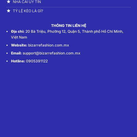
NHÀ CÁI UY TÍN
TỶ LỆ KÈO LÀ GÌ?
THÔNG TIN LIÊN HỆ
Địa chỉ:
20 Bà Triệu, Phường 12, Quận 5, Thành phố Hồ Chí Minh,
Việt Nam
Website:
bizarrefashion.com.mx
Email:
support@bizarrefashion.com.mx
Hotline:
0905391122