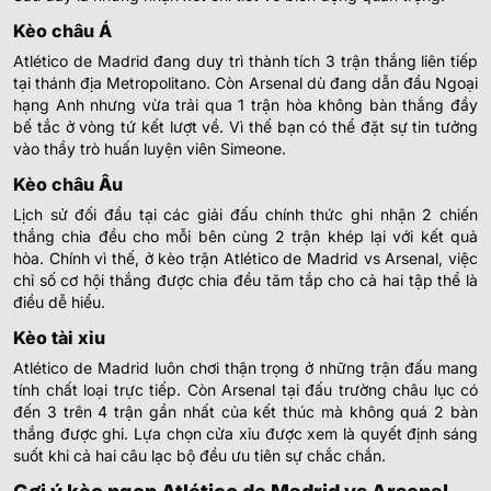
Kèo châu Á
Atlético de Madrid đang duy trì thành tích 3 trận thắng liên tiếp
tại thánh địa Metropolitano. Còn Arsenal dù đang dẫn đầu Ngoại
hạng Anh nhưng vừa trải qua 1 trận hòa không bàn thắng đầy
bế tắc ở vòng tứ kết lượt về. Vì thế bạn có thể đặt sự tin tưởng
vào thầy trò huấn luyện viên Simeone.
Kèo châu Âu
Lịch sử đối đầu tại các giải đấu chính thức ghi nhận 2 chiến
thắng chia đều cho mỗi bên cùng 2 trận khép lại với kết quả
hòa. Chính vì thế, ở kèo trận Atlético de Madrid vs Arsenal, việc
chỉ số cơ hội thắng được chia đều tăm tắp cho cả hai tập thể là
điều dễ hiểu.
Kèo tài xỉu
Atlético de Madrid luôn chơi thận trọng ở những trận đấu mang
tính chất loại trực tiếp. Còn Arsenal tại đấu trường châu lục có
đến 3 trên 4 trận gần nhất của kết thúc mà không quá 2 bàn
thắng được ghi. Lựa chọn cửa xỉu được xem là quyết định sáng
suốt khi cả hai câu lạc bộ đều ưu tiên sự chắc chắn.