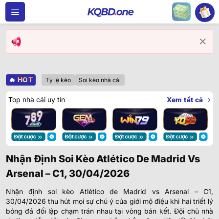
Bỏ
qua
nội
dung
🔥
HOT
Tỷ lệ kèo
Soi kèo nhà cái
Top nhà cái uy tín
Xem tất cả
Nhận Định Soi Kèo Atlético De Madrid Vs
Arsenal – C1, 30/04/2026
Nhận định soi kèo Atlético de Madrid vs Arsenal – C1,
30/04/2026 thu hút mọi sự chú ý của giới mộ điệu khi hai triết lý
bóng đá đối lập chạm trán nhau tại vòng bán kết. Đội chủ nhà