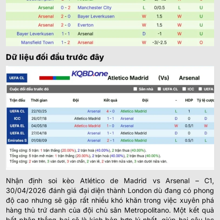
Dữ liệu đối đầu trước đây
Nhận định soi kèo Atlético de Madrid vs Arsenal – C1,
30/04/2026 đánh giá đại diện thành London dù đang có phong
độ cao nhưng sẽ gặp rất nhiều khó khăn trong việc xuyên phá
hàng thủ trứ danh của đội chủ sân Metropolitano. Một kết quả
bất phân thắng bại sẽ là kịch bản hợp lý nhất, giúp hai câu lạc