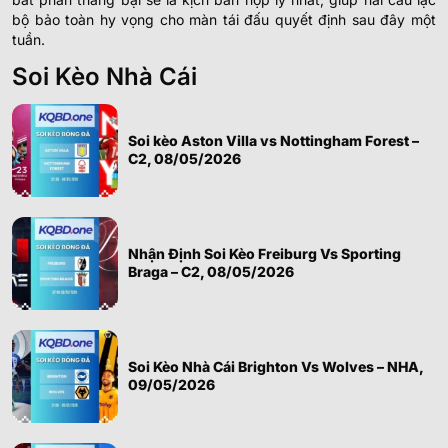
bộ bảo toàn hy vọng cho màn tái đấu quyết định sau đây một
tuần.
Soi Kèo Nhà Cái
Soi kèo Aston Villa vs Nottingham Forest –
C2, 08/05/2026
Nhận Định Soi Kèo Freiburg Vs Sporting
Braga – C2, 08/05/2026
Soi Kèo Nhà Cái Brighton Vs Wolves – NHA,
09/05/2026