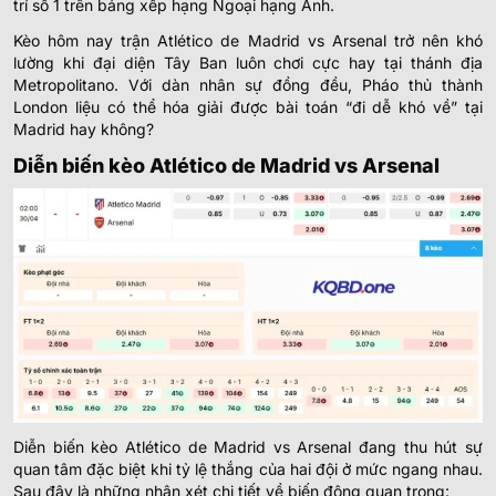
trí số 1 trên bảng xếp hạng Ngoại hạng Anh.
Kèo hôm nay trận Atlético de Madrid vs Arsenal trở nên khó
lường khi đại diện Tây Ban luôn chơi cực hay tại thánh địa
Metropolitano. Với dàn nhân sự đồng đều, Pháo thủ thành
London liệu có thể hóa giải được bài toán “đi dễ khó về” tại
Madrid hay không?
Diễn biến kèo Atlético de Madrid vs Arsenal
Diễn biến kèo Atlético de Madrid vs Arsenal đang thu hút sự
quan tâm đặc biệt khi tỷ lệ thắng của hai đội ở mức ngang nhau.
Sau đây là những nhận xét chi tiết về biến động quan trọng: