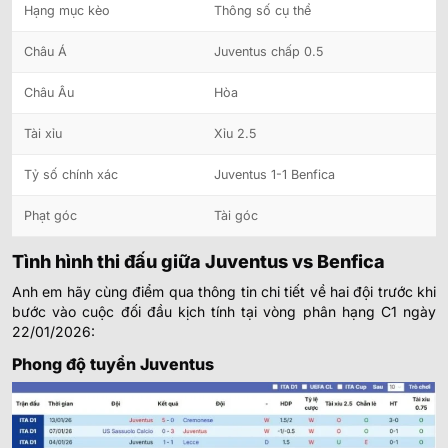
Hạng mục kèo
Thông số cụ thể
Châu Á
Juventus chấp 0.5
Châu Âu
Hòa
Tài xỉu
Xỉu 2.5
Tỷ số chính xác
Juventus 1-1 Benfica
Phạt góc
Tài góc
Tình hình thi đấu giữa Juventus vs Benfica
Anh em hãy cùng điểm qua thông tin chi tiết về hai đội trước khi
bước vào cuộc đối đầu kịch tính tại vòng phân hạng C1 ngày
22/01/2026:
Phong độ tuyển Juventus