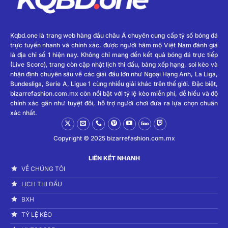
Kqbd.one là trang web hàng đầu châu Á chuyên cung cấp tỷ số bóng đá
trực tuyến nhanh và chính xác, được người hâm mộ Việt Nam đánh giá
là địa chỉ số 1 hiện nay. Không chỉ mang đến kết quả bóng đá trực tiếp
(Live Score), trang còn cập nhật lịch thi đấu, bảng xếp hạng, soi kèo và
nhận định chuyên sâu về các giải đấu lớn như Ngoại Hạng Anh, La Liga,
Bundesliga, Serie A, Ligue 1 cùng nhiều giải khác trên thế giới. Đặc biệt,
bizarrefashion.com.mx còn nổi bật với tỷ lệ kèo miễn phí, dễ hiểu và độ
chính xác gần như tuyệt đối, hỗ trợ người chơi đưa ra lựa chọn chuẩn
xác nhất.
Copyright © 2025 bizarrefashion.com.mx
LIÊN KẾT NHANH
VỀ CHÚNG TÔI
LỊCH THI ĐẤU
BXH
TỶ LỆ KÈO