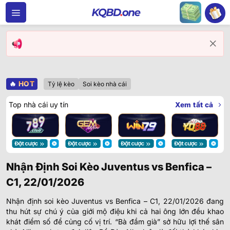
Bỏ
qua
nội
dung
🔥
HOT
Tỷ lệ kèo
Soi kèo nhà cái
Top nhà cái uy tín
Xem tất cả
Nhận Định Soi Kèo Juventus vs Benfica –
C1, 22/01/2026
Nhận định soi kèo Juventus vs Benfica – C1, 22/01/2026 đang
thu hút sự chú ý của giới mộ điệu khi cả hai ông lớn đều khao
khát điểm số để củng cố vị trí. “Bà đầm già” sở hữu lợi thế sân