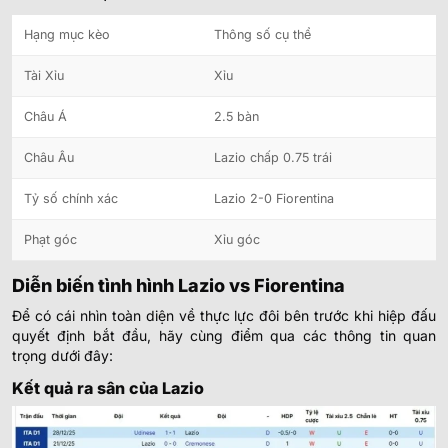
Hạng mục kèo
Thông số cụ thể
Tài Xỉu
Xỉu
Châu Á
2.5 bàn
Châu Âu
Lazio chấp 0.75 trái
Tỷ số chính xác
Lazio 2-0 Fiorentina
Phạt góc
Xỉu góc
Diễn biến tình hình Lazio vs Fiorentina
Để có cái nhìn toàn diện về thực lực đôi bên trước khi hiệp đấu
quyết định bắt đầu, hãy cùng điểm qua các thông tin quan
trọng dưới đây:
Kết quả ra sân của Lazio