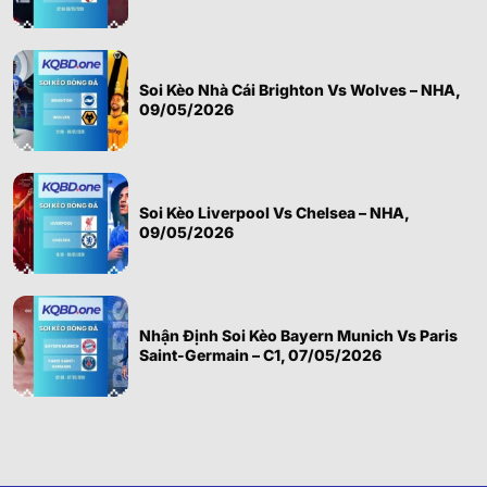
Soi Kèo Nhà Cái Brighton Vs Wolves – NHA,
09/05/2026
Soi Kèo Liverpool Vs Chelsea – NHA,
09/05/2026
Nhận Định Soi Kèo Bayern Munich Vs Paris
Saint-Germain – C1, 07/05/2026