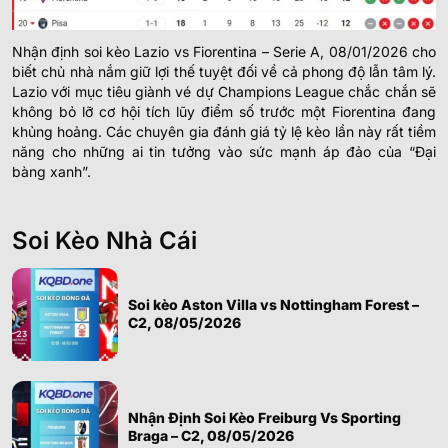
Nhận định soi kèo Lazio vs Fiorentina – Serie A, 08/01/2026 cho
biết chủ nhà nắm giữ lợi thế tuyệt đối về cả phong độ lẫn tâm lý.
Lazio với mục tiêu giành vé dự Champions League chắc chắn sẽ
không bỏ lỡ cơ hội tích lũy điểm số trước một Fiorentina đang
khủng hoảng. Các chuyên gia đánh giá tỷ lệ kèo lần này rất tiềm
năng cho những ai tin tưởng vào sức mạnh áp đảo của “Đại
bàng xanh”.
Soi Kèo Nhà Cái
Soi kèo Aston Villa vs Nottingham Forest –
C2, 08/05/2026
Nhận Định Soi Kèo Freiburg Vs Sporting
Braga – C2, 08/05/2026