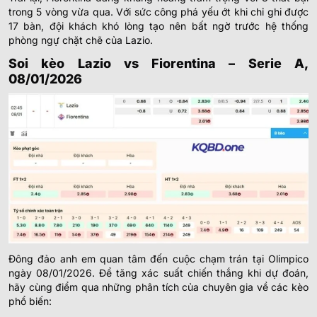
trong 5 vòng vừa qua. Với sức công phá yếu ớt khi chỉ ghi được
17 bàn, đội khách khó lòng tạo nên bất ngờ trước hệ thống
phòng ngự chặt chẽ của Lazio.
S
oi kèo Lazio vs Fiorentina – Serie A,
08/01/2026
Đông đảo anh em quan tâm đến cuộc chạm trán tại Olimpico
ngày 08/01/2026. Để tăng xác suất chiến thắng khi dự đoán,
hãy cùng điểm qua những phân tích của chuyên gia về các kèo
phổ biến: