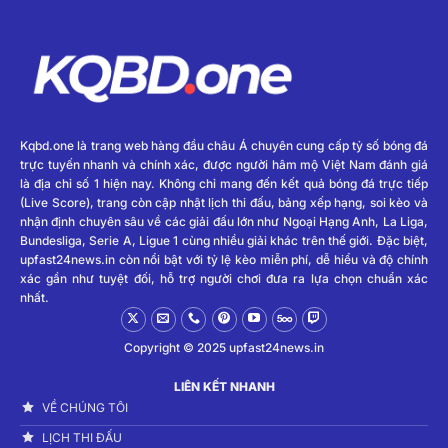
Kqbd.one là trang web hàng đầu châu Á chuyên cung cấp tỷ số bóng đá
trực tuyến nhanh và chính xác, được người hâm mộ Việt Nam đánh giá
là địa chỉ số 1 hiện nay. Không chỉ mang đến kết quả bóng đá trực tiếp
(Live Score), trang còn cập nhật lịch thi đấu, bảng xếp hạng, soi kèo và
nhận định chuyên sâu về các giải đấu lớn như Ngoại Hạng Anh, La Liga,
Bundesliga, Serie A, Ligue 1 cùng nhiều giải khác trên thế giới. Đặc biệt,
upfast24news.in còn nổi bật với tỷ lệ kèo miễn phí, dễ hiểu và độ chính
xác gần như tuyệt đối, hỗ trợ người chơi đưa ra lựa chọn chuẩn xác
nhất.
Copyright © 2025 upfast24news.in
LIÊN KẾT NHANH
VỀ CHÚNG TÔI
LỊCH THI ĐẤU