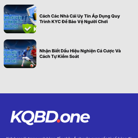
Cách Các Nhà Cái Uy Tín Áp Dụng Quy
Trình KYC Để Bảo Vệ Người Chơi
Nhận Biết Dấu Hiệu Nghiện Cá Cược Và
Cách Tự Kiểm Soát