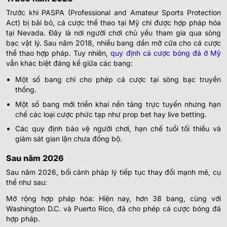
Trước khi PASPA (Professional and Amateur Sports Protection
Act) bị bãi bỏ, cá cược thể thao tại Mỹ chỉ được hợp pháp hóa
tại Nevada. Đây là nơi người chơi chủ yếu tham gia qua sòng
bạc vật lý. Sau năm 2018, nhiều bang dần mở cửa cho cá cược
thể thao hợp pháp. Tuy nhiên,
quy định cá cược bóng đá ở Mỹ
vẫn khác biệt đáng kể giữa các bang:
Một số bang chỉ cho phép cá cược tại sòng bạc truyền
thống.
Một số bang mới triển khai nền tảng trực tuyến nhưng hạn
chế các loại cược phức tạp như prop bet hay live betting.
Các quy định bảo vệ người chơi, hạn chế tuổi tối thiểu và
giám sát gian lận chưa đồng bộ.
Sau năm 2026
Sau năm 2026, bối cảnh pháp lý tiếp tục thay đổi mạnh mẽ, cụ
thể như sau:
Mở rộng hợp pháp hóa: Hiện nay, hơn 38 bang, cùng với
Washington D.C. và Puerto Rico, đã cho phép cá cược bóng đá
hợp pháp.