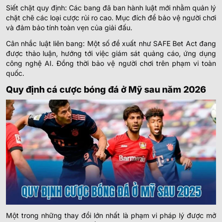
Siết chặt quy định: Các bang đã ban hành luật mới nhằm quản lý
chặt chẽ các loại cược rủi ro cao. Mục đích để bảo vệ người chơi
và đảm bảo tính toàn vẹn của giải đấu.
Cân nhắc luật liên bang: Một số đề xuất như SAFE Bet Act đang
được thảo luận, hướng tới việc giám sát quảng cáo, ứng dụng
công nghệ AI. Đồng thời bảo vệ người chơi trên phạm vi toàn
quốc.
Quy định cá cược bóng đá ở Mỹ sau năm 2026
Một trong những thay đổi lớn nhất là phạm vi pháp lý được mở