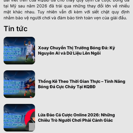
tại Mỹ sau năm 2026 đã trải qua những thay đổi lớn về nhiều
mặt khác nhau. Tuy nhiên vẫn đi kèm với siết chặt quy định
nhằm bảo vệ người chơi và đảm bảo tính toàn vẹn của giải đấu.
Tin tức
Xoay Chuyển Thị Trường Bóng Đá: Kỷ
Nguyên AI và Dữ Liệu Lên Ngôi
Thống Kê Theo Thời Gian Thực – Tính Năng
Bóng Đá Cực Cháy Tại KQBĐ
Lừa Đảo Cá Cược Online 2026: Những
Chiêu Trò Người Chơi Phải Cảnh Giác