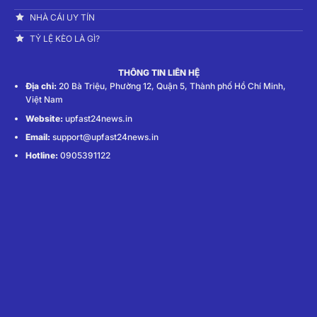
NHÀ CÁI UY TÍN
TỶ LỆ KÈO LÀ GÌ?
THÔNG TIN LIÊN HỆ
Địa chỉ:
20 Bà Triệu, Phường 12, Quận 5, Thành phố Hồ Chí Minh,
Việt Nam
Website:
upfast24news.in
Email:
support@upfast24news.in
Hotline:
0905391122