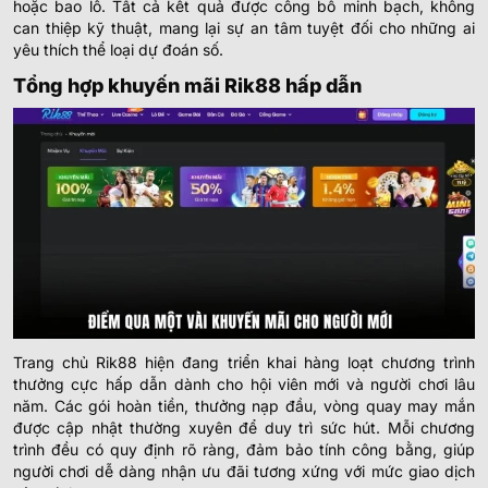
hoặc bao lô. Tất cả kết quả được công bố minh bạch, không
can thiệp kỹ thuật, mang lại sự an tâm tuyệt đối cho những ai
yêu thích thể loại dự đoán số.
Tổng hợp khuyến mãi Rik88 hấp dẫn
Trang chủ Rik88 hiện đang triển khai hàng loạt chương trình
thưởng cực hấp dẫn dành cho hội viên mới và người chơi lâu
năm. Các gói hoàn tiền, thưởng nạp đầu, vòng quay may mắn
được cập nhật thường xuyên để duy trì sức hút. Mỗi chương
trình đều có quy định rõ ràng, đảm bảo tính công bằng, giúp
người chơi dễ dàng nhận ưu đãi tương xứng với mức giao dịch