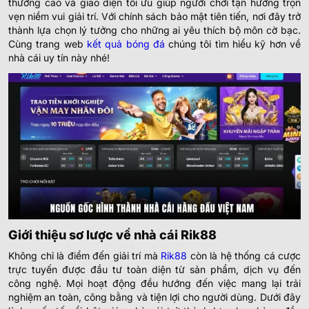
thưởng cao và giao diện tối ưu giúp người chơi tận hưởng trọn
vẹn niềm vui giải trí. Với chính sách bảo mật tiên tiến, nơi đây trở
thành lựa chọn lý tưởng cho những ai yêu thích bộ môn cờ bạc.
Cùng trang web
kết quả bóng đá
chúng tôi tìm hiểu kỹ hơn về
nhà cái uy tín này nhé!
Giới thiệu sơ lược về nhà cái Rik88
Không chỉ là điểm đến giải trí mà
Rik88
còn là hệ thống cá cược
trực tuyến được đầu tư toàn diện từ sản phẩm, dịch vụ đến
công nghệ. Mọi hoạt động đều hướng đến việc mang lại trải
nghiệm an toàn, công bằng và tiện lợi cho người dùng. Dưới đây