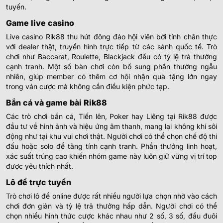
tuyến.
Game live casino
Live casino Rik88 thu hút đông đảo hội viên bởi tính chân thực
với dealer thật, truyền hình trực tiếp từ các sảnh quốc tế. Trò
chơi như Baccarat, Roulette, Blackjack đều có tỷ lệ trả thưởng
cạnh tranh. Một số bàn chơi còn bổ sung phần thưởng ngẫu
nhiên, giúp member có thêm cơ hội nhận quà tặng lớn ngay
trong ván cược mà không cần điều kiện phức tạp.
Bắn cá và game bài Rik88
Các trò chơi bắn cá, Tiến lên, Poker hay Liêng tại Rik88 được
đầu tư về hình ảnh và hiệu ứng âm thanh, mang lại không khí sôi
động như tại khu vui chơi thật. Người chơi có thể chọn chế độ thi
đấu hoặc solo để tăng tính cạnh tranh. Phần thưởng linh hoạt,
xác suất trúng cao khiến nhóm game này luôn giữ vững vị trí top
được yêu thích nhất.
Lô đề trực tuyến
Trò chơi lô đề online được rất nhiều người lựa chọn nhờ vào cách
chơi đơn giản và tỷ lệ trả thưởng hấp dẫn. Người chơi có thể
chọn nhiều hình thức cược khác nhau như 2 số, 3 số, đầu đuôi