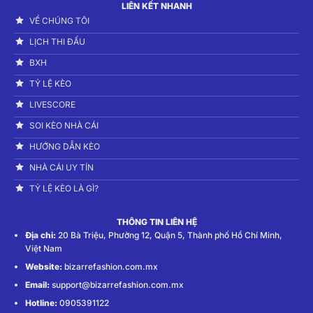
LIÊN KẾT NHANH
VỀ CHÚNG TÔI
LỊCH THI ĐẤU
BXH
TỶ LỆ KÈO
LIVESCORE
SOI KÈO NHÀ CÁI
HƯỚNG DẪN KÈO
NHÀ CÁI UY TÍN
TỶ LỆ KÈO LÀ GÌ?
THÔNG TIN LIÊN HỆ
Địa chỉ:
20 Bà Triệu, Phường 12, Quận 5, Thành phố Hồ Chí Minh,
Việt Nam
Website:
bizarrefashion.com.mx
Email:
support@bizarrefashion.com.mx
Hotline:
0905391122