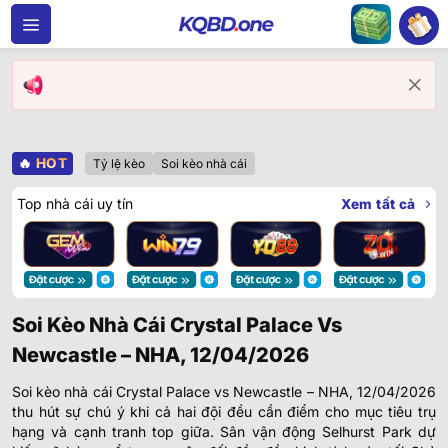
Bỏ
qua
nội
dung
🔥
HOT
Tỷ lệ kèo
Soi kèo nhà cái
Top nhà cái uy tín
Xem tất cả
Soi Kèo Nhà Cái Crystal Palace Vs
Newcastle – NHA, 12/04/2026
Soi kèo nhà cái Crystal Palace vs Newcastle – NHA, 12/04/2026
thu hút sự chú ý khi cả hai đội đều cần điểm cho mục tiêu trụ
hạng và cạnh tranh top giữa. Sân vận động Selhurst Park dự