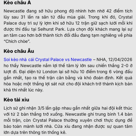
Kèo châu Á
Newcastle đang sở hữu phong độ nhỉnh hơn nhờ 42 điểm tích
lũy sau 31 lần ra sân từ đầu mùa giải. Trong khi đó, Crystal
Palace duy trì sự lỳ lợm khi sở hữu 12 trận giữ sạch lưới mỗi khi
được thi đấu tại Selhurst Park. Lựa chọn đội khách mang lại sự
an tâm cao hơn bởi thành tích đối đầu đang tạm nghiêng về phía
“Chích chòe”.
Kèo châu Âu
Soi kèo nhà cái Crystal Palace vs Newcastle
– NHA, 12/04/2026
ho thấy Newcastle nắm lợi thế tâm lý lớn sau chiến thắng 2-0 ở
lượt đi. Đại diện từ London lại sở hữu 10 điểm trong 6 vòng đấu
gần nhất, tạo ra thế trận cân bằng và khó đoán định. Kết quả
hòa hoặc một thắng lợi sát nút cho đội khách trở thành kịch bản
khả thi nhất lúc này.
Kèo tài xỉu
Lịch sử ghi nhận 3/5 lần gặp nhau gần nhất giữa hai đội kết thúc
với từ 2 bàn thắng trở xuống. Newcastle ghi trung bình 1.4 bàn
mỗi trận, còn Crystal Palace thường xuyên chơi thực dụng để
bảo toàn mành lưới nhà. Cửa xỉu đang nhận được sự quan tâm
lớn dựa trên thông tin thống kê.