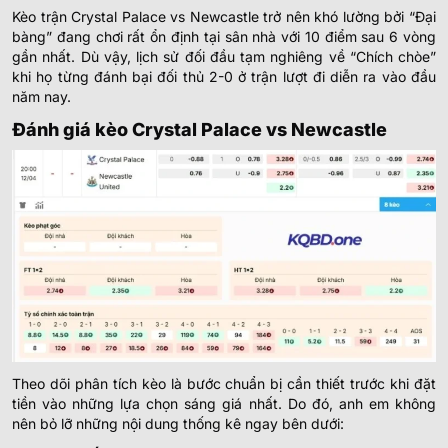
Kèo trận Crystal Palace vs Newcastle trở nên khó lường bởi “Đại
bàng” đang chơi rất ổn định tại sân nhà với 10 điểm sau 6 vòng
gần nhất. Dù vậy, lịch sử đối đầu tạm nghiêng về “Chích chòe”
khi họ từng đánh bại đối thủ 2-0 ở trận lượt đi diễn ra vào đầu
năm nay.
Đánh giá kèo Crystal Palace vs Newcastle
Theo dõi phân tích kèo là bước chuẩn bị cần thiết trước khi đặt
tiền vào những lựa chọn sáng giá nhất. Do đó, anh em không
nên bỏ lỡ những nội dung thống kê ngay bên dưới: