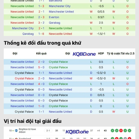
Thống kê đối đầu trong quá khứ
Vị trí hai đội tại giải đấu