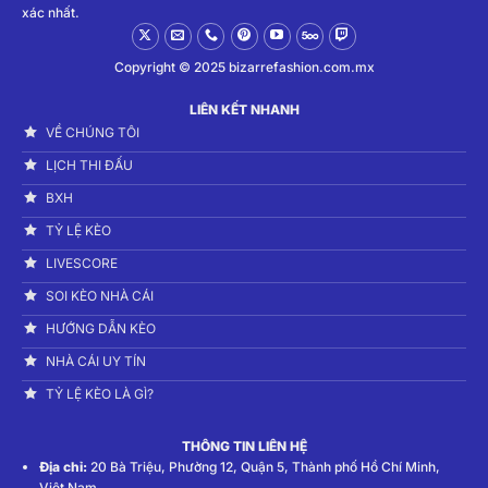
xác nhất.
Copyright © 2025 bizarrefashion.com.mx
LIÊN KẾT NHANH
VỀ CHÚNG TÔI
LỊCH THI ĐẤU
BXH
TỶ LỆ KÈO
LIVESCORE
SOI KÈO NHÀ CÁI
HƯỚNG DẪN KÈO
NHÀ CÁI UY TÍN
TỶ LỆ KÈO LÀ GÌ?
THÔNG TIN LIÊN HỆ
Địa chỉ:
20 Bà Triệu, Phường 12, Quận 5, Thành phố Hồ Chí Minh,
Việt Nam