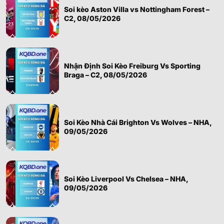
Soi kèo Aston Villa vs Nottingham Forest –
C2, 08/05/2026
Nhận Định Soi Kèo Freiburg Vs Sporting
Braga – C2, 08/05/2026
Soi Kèo Nhà Cái Brighton Vs Wolves – NHA,
09/05/2026
Soi Kèo Liverpool Vs Chelsea – NHA,
09/05/2026