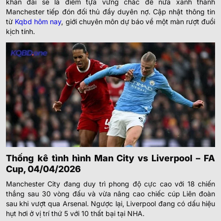
khán đài sẽ là điểm tựa vững chắc để nửa xanh thành
Manchester tiếp đón đối thủ đầy duyên nợ. Cập nhật thông tin
từ
Kqbd hôm nay
, giới chuyên môn dự báo về một màn rượt đuổi
kịch tính.
Thống kê tình hình Man City vs Liverpool – FA
Cup, 04/04/2026
Manchester City đang duy trì phong độ cực cao với 18 chiến
thắng sau 30 vòng đấu và vừa nâng cao chiếc cúp Liên đoàn
sau khi vượt qua Arsenal. Ngược lại, Liverpool đang có dấu hiệu
hụt hơi ở vị trí thứ 5 với 10 thất bại tại NHA.