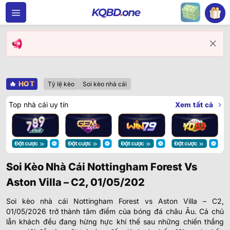
Bỏ
qua
nội
dung
🔥
HOT
Tỷ lệ kèo
Soi kèo nhà cái
Top nhà cái uy tín
Xem tất cả
Soi Kèo Nhà Cái Nottingham Forest Vs
Aston Villa – C2, 01/05/202
Soi kèo nhà cái Nottingham Forest vs Aston Villa – C2,
01/05/2026 trở thành tâm điểm của bóng đá châu Âu. Cả chủ
lẫn khách đều đang hừng hực khí thế sau những chiến thắng