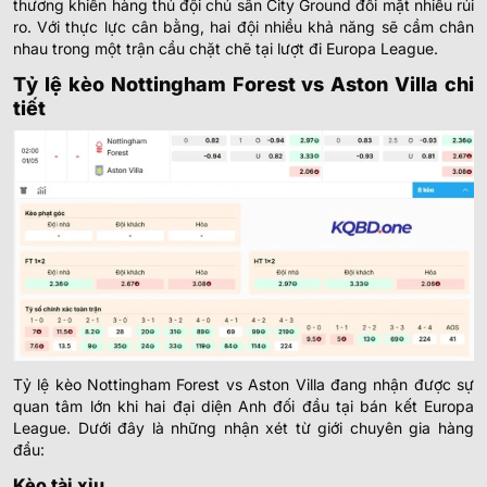
thương khiến hàng thủ đội chủ sân City Ground đối mặt nhiều rủi
ro. Với thực lực cân bằng, hai đội nhiều khả năng sẽ cầm chân
nhau trong một trận cầu chặt chẽ tại lượt đi Europa League.
Tỷ lệ kèo Nottingham Forest vs Aston Villa chi
tiết
Tỷ lệ kèo Nottingham Forest vs Aston Villa đang nhận được sự
quan tâm lớn khi hai đại diện Anh đối đầu tại bán kết Europa
League. Dưới đây là những nhận xét từ giới chuyên gia hàng
đầu:
Kèo tài xỉu