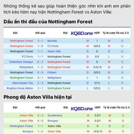
Những thống kê sau giúp hoàn thiện góc nhìn khi anh em phân
tích kèo hôm nay trận Nottingham Forest vs Aston Villa:
Dấu ấn thi đấu của Nottingham Forest
Phong độ Aston Villa hiện tại