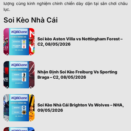
lượng cùng kinh nghiệm chinh chiến dày dặn tại sân chơi châu
lục.
Soi Kèo Nhà Cái
Soi kèo Aston Villa vs Nottingham Forest –
C2, 08/05/2026
Nhận Định Soi Kèo Freiburg Vs Sporting
Braga – C2, 08/05/2026
Soi Kèo Nhà Cái Brighton Vs Wolves – NHA,
09/05/2026