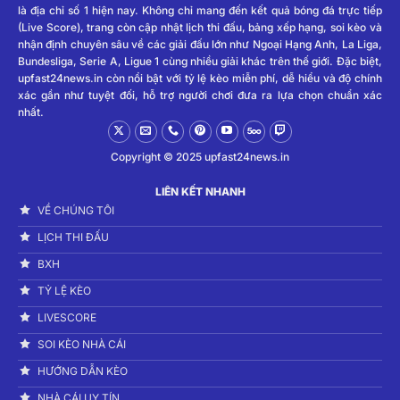
là địa chỉ số 1 hiện nay. Không chỉ mang đến kết quả bóng đá trực tiếp
(Live Score), trang còn cập nhật lịch thi đấu, bảng xếp hạng, soi kèo và
nhận định chuyên sâu về các giải đấu lớn như Ngoại Hạng Anh, La Liga,
Bundesliga, Serie A, Ligue 1 cùng nhiều giải khác trên thế giới. Đặc biệt,
upfast24news.in còn nổi bật với tỷ lệ kèo miễn phí, dễ hiểu và độ chính
xác gần như tuyệt đối, hỗ trợ người chơi đưa ra lựa chọn chuẩn xác
nhất.
Copyright © 2025 upfast24news.in
LIÊN KẾT NHANH
VỀ CHÚNG TÔI
LỊCH THI ĐẤU
BXH
TỶ LỆ KÈO
LIVESCORE
SOI KÈO NHÀ CÁI
HƯỚNG DẪN KÈO
NHÀ CÁI UY TÍN