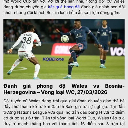
mơ World Cup tan vỡ. Với lợi thế sân nhà, “Rồng đỏ” xứ Wales
đang được chuyên gia
kết quả bóng đá
đánh giá nhỉnh hơn đôi
chút, nhưng đội khách Bosnia luôn tiềm ẩn sự lì lợm đáng gờm.
Đánh giá phong độ Wales vs Bosnia-
Herzegovina – Vòng loại WC, 27/03/2026
Đội tuyển xứ Wales đang trải qua giai đoạn chuyển giao thế hệ
đầy thử thách kể từ khi Gareth Bale giã từ sự nghiệp. Tại đấu
trường Nations League vừa qua, họ dẫn đầu bảng H với 12 điểm
có được sau 6 trận. Tiến tới vòng loại World Cup, Wales tiếp tục
duy trì mạch thăng hoa với thành tích 16 điểm sau 8 trận tại