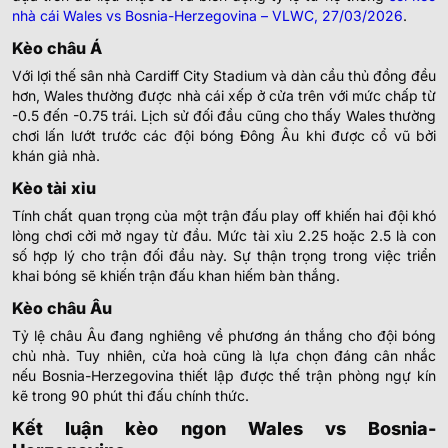
nhà cái Wales vs Bosnia-Herzegovina – VLWC, 27/03/2026
.
Kèo châu Á
Với lợi thế sân nhà Cardiff City Stadium và dàn cầu thủ đồng đều
hơn, Wales thường được nhà cái xếp ở cửa trên với mức chấp từ
-0.5 đến -0.75 trái. Lịch sử đối đầu cũng cho thấy Wales thường
chơi lấn lướt trước các đội bóng Đông Âu khi được cổ vũ bởi
khán giả nhà.
Kèo tài xỉu
Tính chất quan trọng của một trận đấu play off khiến hai đội khó
lòng chơi cởi mở ngay từ đầu. Mức tài xỉu 2.25 hoặc 2.5 là con
số hợp lý cho trận đối đầu này. Sự thận trọng trong việc triển
khai bóng sẽ khiến trận đấu khan hiếm bàn thắng.
Kèo châu Âu
Tỷ lệ châu Âu đang nghiêng về phương án thắng cho đội bóng
chủ nhà. Tuy nhiên, cửa hoà cũng là lựa chọn đáng cân nhắc
nếu Bosnia-Herzegovina thiết lập được thế trận phòng ngự kín
kẽ trong 90 phút thi đấu chính thức.
Kết luận kèo ngon Wales vs Bosnia-