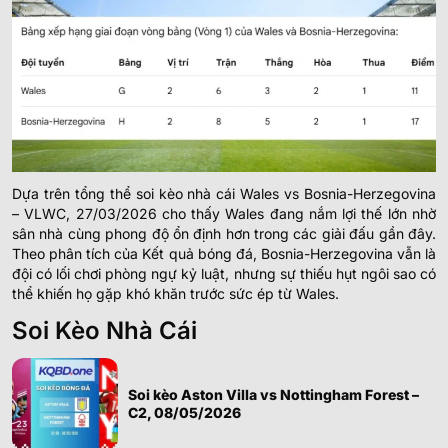
Dựa trên tổng thể soi kèo nhà cái Wales vs Bosnia-Herzegovina
– VLWC, 27/03/2026 cho thấy Wales đang nắm lợi thế lớn nhờ
sân nhà cùng phong độ ổn định hơn trong các giải đấu gần đây.
Theo phân tích của Kết quả bóng đá, Bosnia-Herzegovina vẫn là
đội có lối chơi phòng ngự kỷ luật, nhưng sự thiếu hụt ngôi sao có
thể khiến họ gặp khó khăn trước sức ép từ Wales.
Soi Kèo Nhà Cái
Soi kèo Aston Villa vs Nottingham Forest –
C2, 08/05/2026